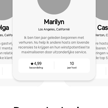
Marilyn
lga
Cas
Los Angeles, Californië
es, Californië
Fullerton, C
Ik ben tien jaar geleden begonnen met
verhuren. Nu help ik andere hosts om lovende
n gastvrijheid met een
We helpen andere hosts
recensies te krijgen en hun winstpotentieel te
n' mentaliteit, gedreven
te maximaliseren. 
maximaliseren door uitzonderlijke service.
n relaties en het leveren
vijfsterrenervaringen 
jke klantenservice.
consistent in de top 
4,99
10
beoordeling
jaar host
4
4,96
jaar host
beoordeling