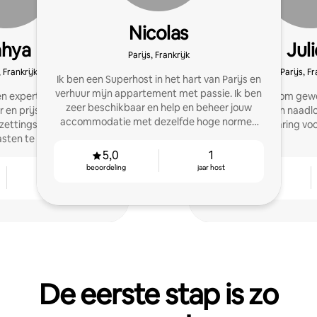
Nicolas
ahya
Jul
Parijs, Frankrijk
, Frankrijk
Parijs, Fr
Ik ben een Superhost in het hart van Parijs en
verhuur mijn appartement met passie. Ik ben
en expert op het gebied
Ik help hosts om gew
zeer beschikbaar en help en beheer jouw
en prijsstelling om de
krijgen door een naadl
accommodatie met dezelfde hoge normen
zettingsgraad en de
ervaring vo
en een glimlach!
sten te maximaliseren.
5,0
1
beoordeling
jaar host
1
4,98
jaar host
beoordeling
De eerste stap is zo