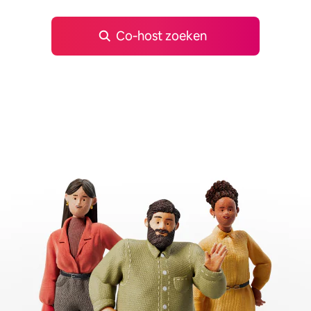
Co‑host zoeken