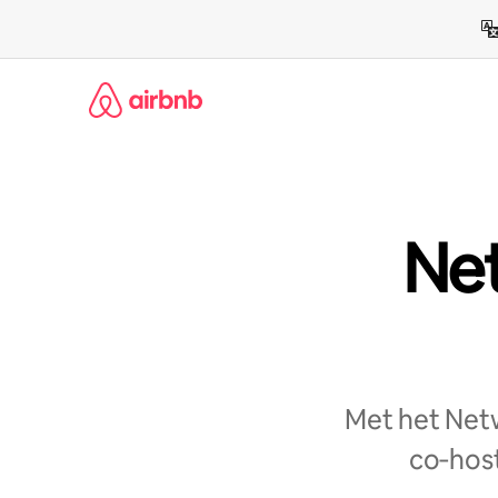
Ga
direct
naar
inhoud
Net
Met het Netw
co‑host