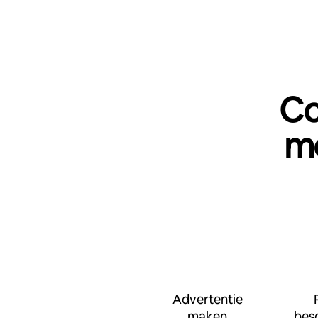
Co
me
Advertentie
maken
bes