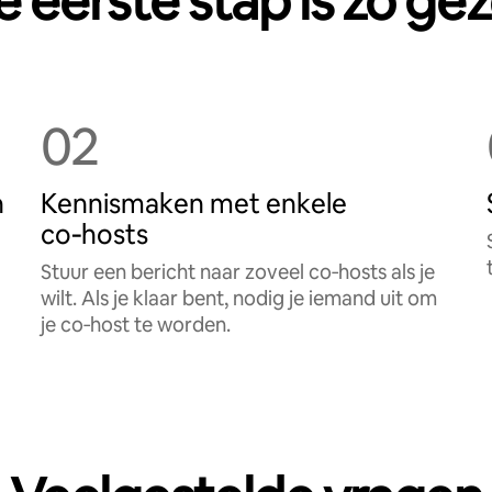
 eerste stap is zo ge
02
n
Kennismaken met enkele
co‑hosts
Stuur een bericht naar zoveel co‑hosts als je
wilt. Als je klaar bent, nodig je iemand uit om
je co‑host te worden.