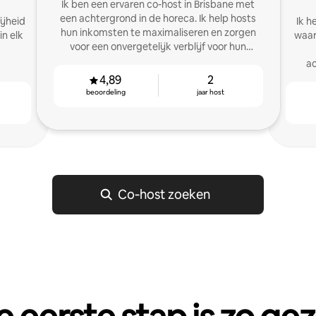
Ik ben een ervaren co-host in Brisbane met
een achtergrond in de horeca. Ik help hosts
ijheid
Ik h
hun inkomsten te maximaliseren en zorgen
in elk
waar
voor een onvergetelijk verblijf voor hun
gasten.
ac
4,89
2
beoordeling
jaar host
Co‑host zoeken