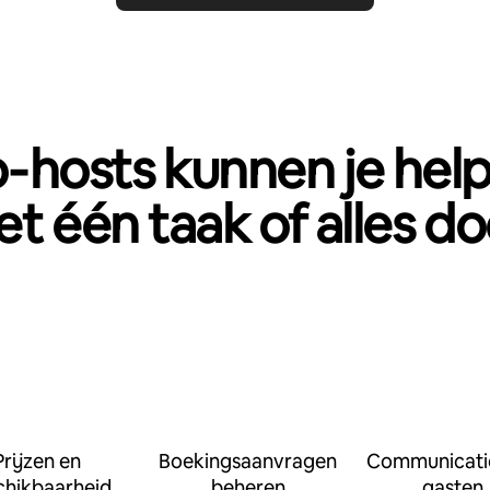
‑hosts kunnen je hel
t één taak of alles d
Prijzen en
Boekingsaanvragen
Communicati
chikbaarheid
beheren
gasten