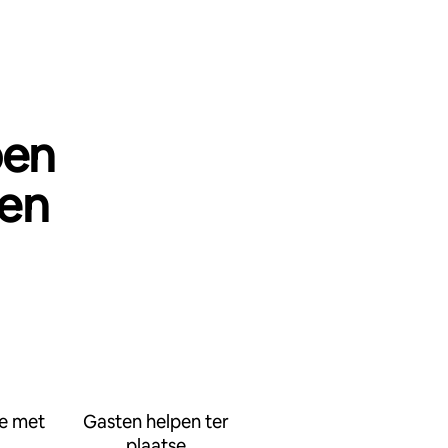
pen
oen
e met
Gasten helpen ter
plaatse