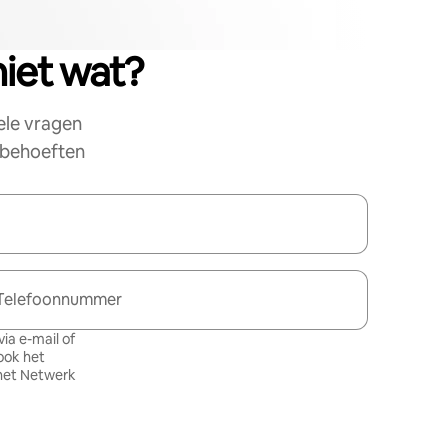
niet wat?
ele vragen
e behoeften
Telefoonnummer
ia e-mail of
ook het
het Netwerk