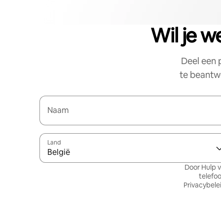
Wil je w
Deel een 
te beantwo
Naam
Land
België
Door Hulp v
telefo
Privacybele