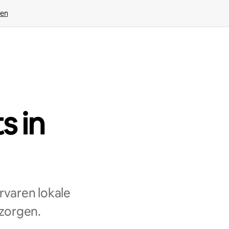
ven
s in
rvaren lokale
 zorgen.