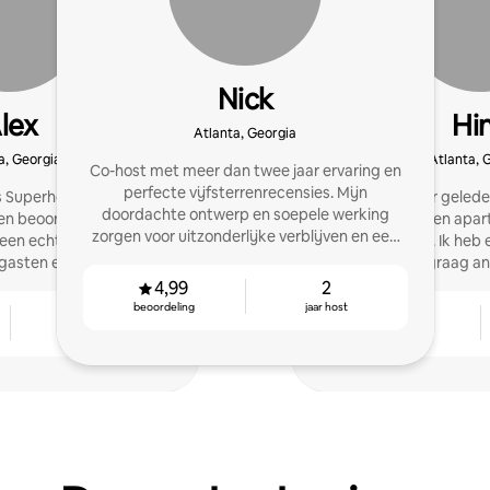
Nick
lex
Hi
Atlanta, Georgia
a, Georgia
Atlanta, 
Co-host met meer dan twee jaar ervaring en
perfecte vijfsterrenrecensies. Mijn
s Superhost in Atlanta en
Ik ben twee jaar gele
doordachte ontwerp en soepele werking
en beoordeling van 4,99
verhuren van een apa
zorgen voor uitzonderlijke verblijven en een
s een echte thuis weg van
mijn achtertuin. Ik heb 
hoge gasttevredenheid.
 gasten enthousiast over
help graag an
zijn.
4,99
2
beoordeling
jaar host
10
4,98
jaar host
beoordeling