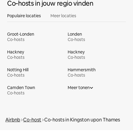
Co‑hosts in jouw regio vinden
Populaire locaties
Meer locaties
Groot-Londen
Londen
Co‑hosts
Co‑hosts
Hackney
Hackney
Co‑hosts
Co‑hosts
Notting Hill
Hammersmith
Co‑hosts
Co‑hosts
Camden Town
Meer tonen
Co‑hosts
Airbnb
Co‑host
Co‑hosts in Kingston upon Thames