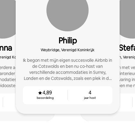
Philip
nna
Stef
Weybridge, Verenigd Koninkrijk
renigd Koninkrijk
Londen, Verenig
Ik begon met mijn eigen succesvolle Airbnb in
de Cotswolds en ben nu co-host van
eerdere accommodaties
Ik ben begonnen met v
verschillende accommodaties in Surrey,
aronder verschillende
passie voor interie
Londen en de Cotswolds, zoals een plek in de
odaties in het centrum
uitgebreide ervaring 
buurt van Cirencester.
uidoosten van Engeland.
Deze twee hebben me n
4,89
4
beoordeling
jaar host
9
4,87
jaar host
beoordeling