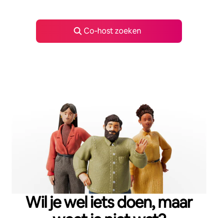
Co‑host zoeken
Wil je wel iets doen, maar