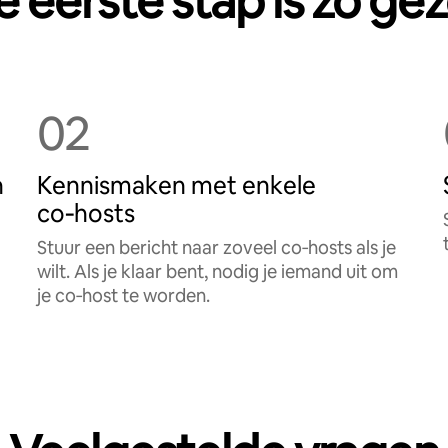
 eerste stap is zo ge
02
n
Kennismaken met enkele
co‑hosts
Stuur een bericht naar zoveel co‑hosts als je
wilt. Als je klaar bent, nodig je iemand uit om
je co‑host te worden.