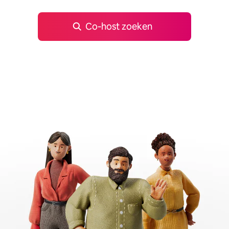
Co‑host zoeken