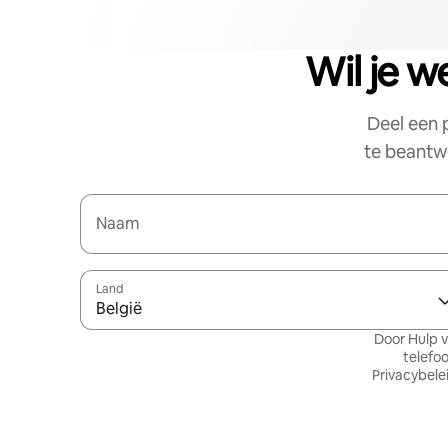
Wil je w
Deel een 
te beantwo
Naam
Land
België
Door Hulp v
telefo
Privacybele