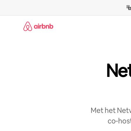
Ga
direct
naar
inhoud
Net
Met het Netw
co‑host