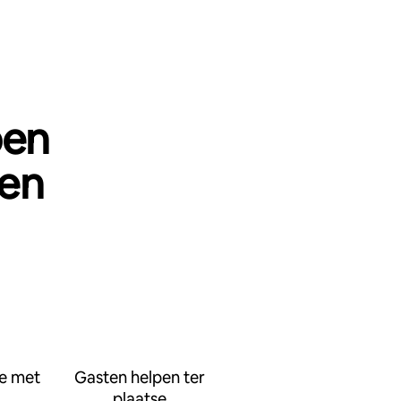
pen
oen
e met
Gasten helpen ter
plaatse