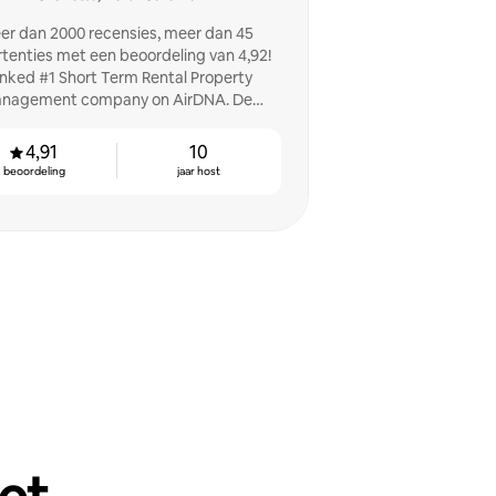
er dan 2000 recensies, meer dan 45
tenties met een beoordeling van 4,92!
nked #1 Short Term Rental Property
nagement company on AirDNA. De
recensies spreken voor zich.
4,91
10
beoordeling
jaar host