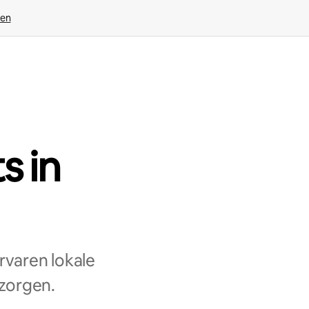
ven
s in
rvaren lokale
 zorgen.