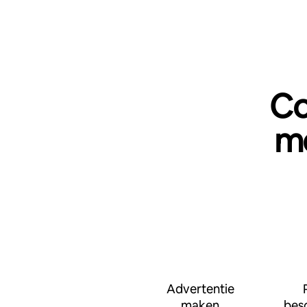
Co
me
Advertentie
maken
bes