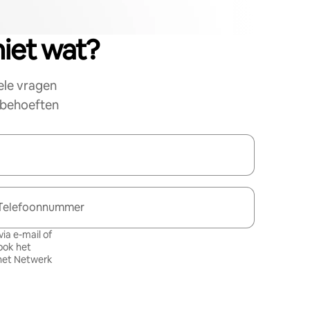
niet wat?
ele vragen
e behoeften
Telefoonnummer
ia e-mail of
ook het
het Netwerk