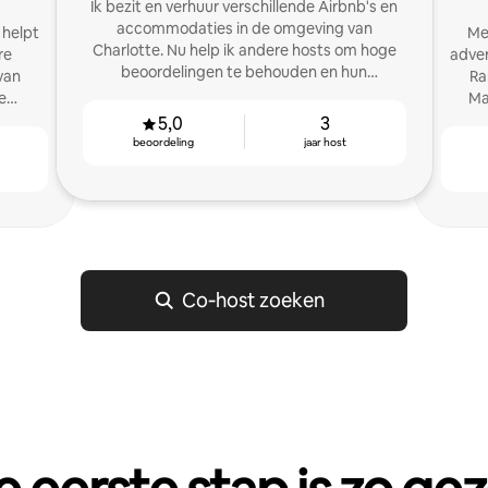
Ik bezit en verhuur verschillende Airbnb's en
accommodaties in de omgeving van
 helpt
Me
Charlotte. Nu help ik andere hosts om hoge
re
adver
beoordelingen te behouden en hun
van
Ra
inkomsten te laten groeien.
e
Ma
5,0
3
beoordeling
jaar host
Co‑host zoeken