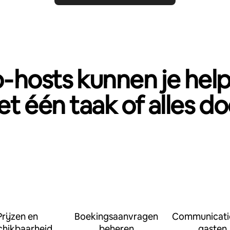
‑hosts kunnen je hel
t één taak of alles d
Prijzen en
Boekingsaanvragen
Communicati
chikbaarheid
beheren
gasten