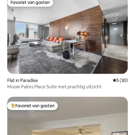
Favoriet van gasten
Favoriet van gasten
Flat in Paradise
Gemiddelde
5 (30)
Mooie Palms Place Suite met prachtig uitzicht
Favoriet van gasten
Topfavoriet van gasten