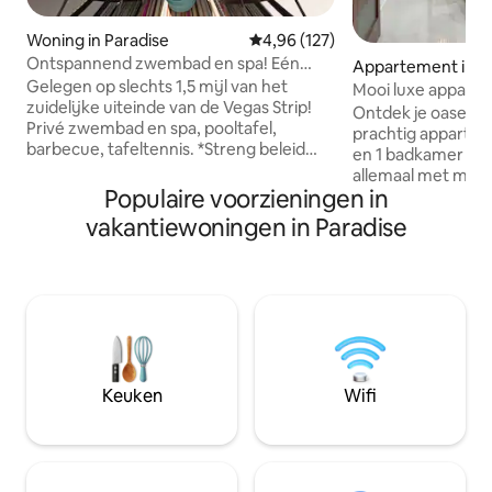
Woning in Paradise
Gemiddelde beoordeling van 4,9
4,96 (127)
Ontspannend zwembad en spa! Eén
Appartement in W
verdieping dicht bij de Strip!
Gelegen op slechts 1,5 mijl van het
Mooi luxe apparte
zuidelijke uiteinde van de Vegas Strip!
centrum.
Ontdek je oase in 
Privé zwembad en spa, pooltafel,
prachtig apparte
barbecue, tafeltennis. *Streng beleid
en 1 badkamer me
tegen bijeenkomsten/feesten:
allemaal met mod
Groepen die het aantal personen/auto's
Populaire voorzieningen in
afwerkingen. Strateg
dat op de reservering staat
10 minuten van de 
vakantiewoningen in Paradise
overschrijden, worden zonder
minuten van de Strip 🌟 12 mi
terugbetaling uitgezet. 24/7
Fremont Street Experien
buitenbewaking. *Maximaal 2 auto's en 6
een rustige en vei
personen. * Open haard wordt
om aan de drukte
momenteel gerepareerd. * Toeslag voor
comfort te verlie
zwembadverwarming is $ 80/dag. Geen
gerechten, premiu
kosten om de spa te verwarmen. *
verbindingen naar 
Alleen gasten accepteren met eerdere
uitvalsbasis om Las
Keuken
Wifi
verblijven en recensies.
te verkennen!