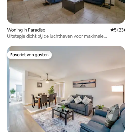
Woning in Paradise
Gemiddelde
5 (23)
Uitstapje dicht bij de luchthaven voor maximale
ontspanning
Favoriet van gasten
Favoriet van gasten