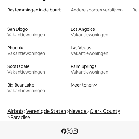
Bestemmingen in de buurt
Andere soorten verblijven
Bes
San Diego
Los Angeles
Vakantiewoningen
Vakantiewoningen
Phoenix
Las Vegas
Vakantiewoningen
Vakantiewoningen
Scottsdale
Palm Springs
Vakantiewoningen
Vakantiewoningen
Big Bear Lake
Meer tonen
Vakantiewoningen
Airbnb
Verenigde Staten
Nevada
Clark County
Paradise