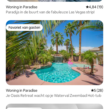
Woning in Paradise
Gemiddelde be
4,84 (19)
Paradijs in de buurt van de fabuleuze Las Vegas strip!
Favoriet van gasten
Favoriet van gasten
Woning in Paradise
Gemiddelde
5 (28)
Je Oasis Retreat wacht op je Waterval Zwembad Hot-tub