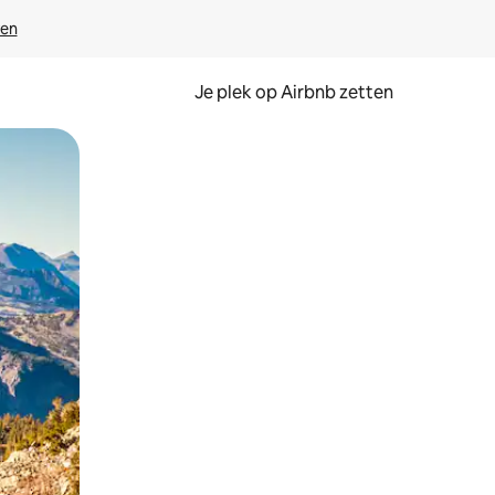
ven
Je plek op Airbnb zetten
en of swipen.