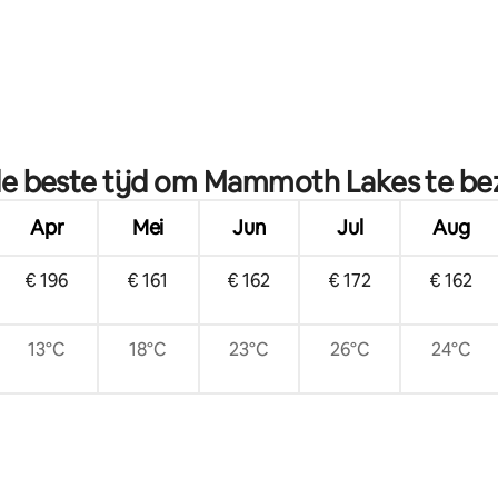
kamer
de beste tijd om Mammoth Lakes te b
Apr
Mei
Jun
Jul
Aug
€ 196
€ 161
€ 162
€ 172
€ 162
13°C
18°C
23°C
26°C
24°C