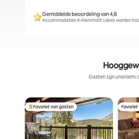
Gemiddelde beoordeling van 4,8
Accommodaties in Mammoth Lakes worden hoog 
Hooggewa
Gasten zijn unaniem:
Favoriet van gasten
Favoriet
Topfavoriet van gasten
Favoriet