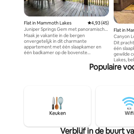
Flat in Mammoth Lakes
Gemiddelde beoordelin
4,93 (45)
Juniper Springs Gem met panoramisch
Flat in 
uitzicht op de bergen!
Maak je vakantie in de bergen
Canyon L
onvergetelijk in dit charmante
Loop naar 
Dit prach
appartement met één slaapkamer en
één slaap
één badkamer op de bovenste
gewilde 
verdieping in Juniper Springs Lodge! Dit
Lakes, be
juweeltje biedt een prachtig uitzicht op
Populaire vo
nabijheid 
de bergen en een eigen balkon voor
korte wan
koffie bij zonsopgang of wijn bij
liften ben
zonsondergang. Beleef de geweldige
berg! Sla
wandel-, fiets-, paddleboard-, kajak- en
verkeer o
viservaringen van Mammoth Lakes op
moeiteloo
slechts enkele minuten afstand. Privacy
als je da
op de bovenste verdieping, panoramisch
gondel en 
uitzicht op de bergen en frisse
toegang t
Keuken
Wifi
berglucht: deze epische plek is perfect
een schil
voor koppels of kleine gezinnen die op
minuten (1
zoek zijn naar avontuur en ontspanning!
twee min
Verblijf in de buurt