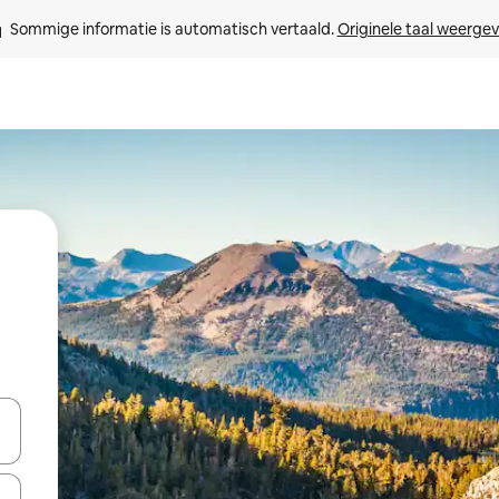
Sommige informatie is automatisch vertaald. 
Originele taal weerge
een keuze met je de pijltjestoetsen omhoog en omlaag, óf door te tikk