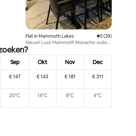
Flat in Mammoth Lakes
Gemiddelde beoorde
5 (29)
Nieuw! Luxe Mammoth Monache-suite
ezoeken?
met 2 slaapkamers en uitzicht!
Sep
Okt
Nov
Dec
€ 147
€ 143
€ 181
€ 311
20°C
14°C
8°C
4°C