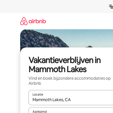
Ga
direct
naar
inhoud
Vakantieverblijven in
Mammoth Lakes
Vind en boek bijzondere accommodaties op
Airbnb
Locatie
Wanneer er resultaten beschikbaar zijn, maak je 
Aankomst