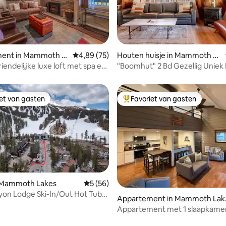
g van 4,91 op 5, 58 recensies
ent in Mammoth L
Gemiddelde beoordeling van 4,89 op 5, 75 r
4,89 (75)
Houten huisje in Mammoth La
kes
iendelijke luxe loft met spa en
"Boomhut" 2 Bd Gezellig Uniek 
d
Stappen naar het dorp
iet van gasten
Favoriet van gasten
iet van gasten
Topfavoriet van gasten
ling van 5 op 5, 81 recensies
n Mammoth Lakes
Gemiddelde beoordeling van 5 op 5, 56 r
5 (56)
on Lodge Ski-In/Out Hot Tubs
Appartement in Mammoth Lak
ge
s
Appartement met 1 slaapkame
loft-3 bedden/ 2 badkamers + 