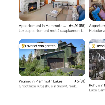
Appartement in Mammoth La
Gemiddelde beoordelin
4,91 (58)
Appartem
kes
akes
Luxe appartement met 2 slaapkamers in
Huisdiervr
Mammoth Village!
zwemba
Favoriet van gasten
Favor
Topfavoriet van gasten
Topfavor
Woning in Mammoth Lakes
Gemiddelde beoorde
5 (81)
Rijhuis i
Groot luxe rijtjeshuis in SnowCreek
Luxe Cany
Resort
Pvt Gara