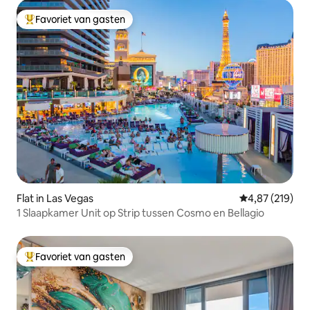
Favoriet van gasten
Topfavoriet van gasten
Flat in Las Vegas
Gemiddelde beo
4,87 (219)
1 Slaapkamer Unit op Strip tussen Cosmo en Bellagio
Favoriet van gasten
Topfavoriet van gasten