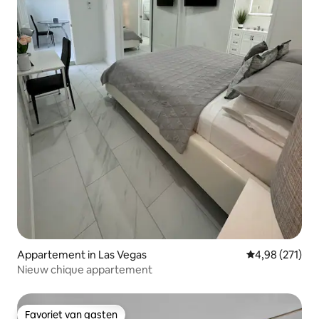
Appartement in Las Vegas
Gemiddelde beo
4,98 (271)
Nieuw chique appartement
Favoriet van gasten