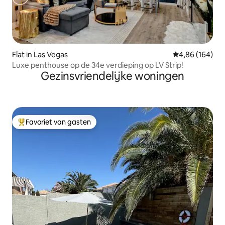
Flat in Las Vegas
Gemiddelde beo
4,86 (164)
Luxe penthouse op de 34e verdieping op LV Strip!
Gezinsvriendelijke woningen
Favoriet van gasten
Topfavoriet van gasten