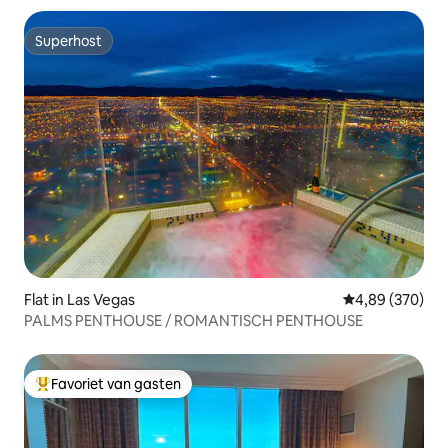
Superhost
Superhost
Flat in Las Vegas
Gemiddelde beo
4,89 (370)
PALMS PENTHOUSE / ROMANTISCH PENTHOUSE
Favoriet van gasten
Topfavoriet van gasten