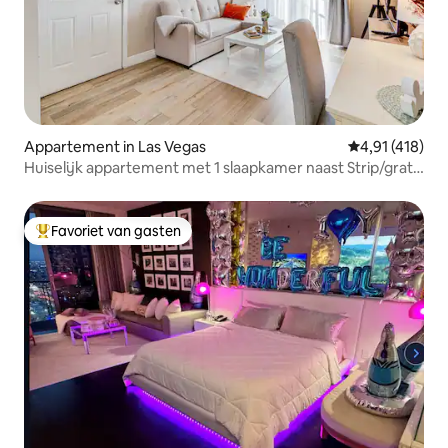
Appartement in Las Vegas
Gemiddelde be
4,91 (418)
Huiselijk appartement met 1 slaapkamer naast Strip/gratis
parkeren en wifi
Favoriet van gasten
Topfavoriet van gasten