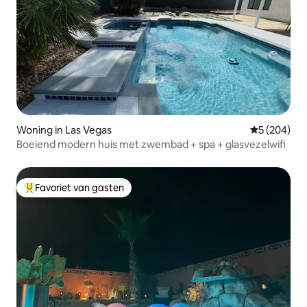
Woning in Las Vegas
Gemiddelde 
5 (204)
Boeiend modern huis met zwembad + spa + glasvezelwifi
Favoriet van gasten
Topfavoriet van gasten