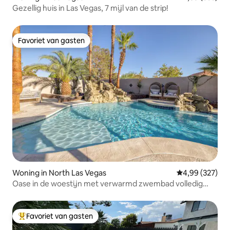
Gezellig huis in Las Vegas, 7 mijl van de strip!
Favoriet van gasten
Favoriet van gasten
Woning in North Las Vegas
Gemiddelde beo
4,99 (327)
Oase in de woestijn met verwarmd zwembad volledig
gerenoveerd
Favoriet van gasten
Topfavoriet van gasten