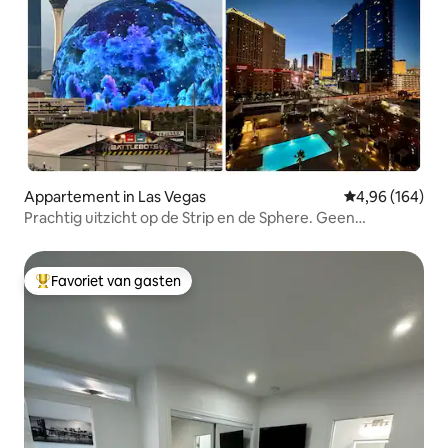
Appartement in Las Vegas
Gemiddelde beo
4,96 (164)
Prachtig uitzicht op de Strip en de Sphere. Geen
resorttoeslagen!
Favoriet van gasten
Topfavoriet van gasten