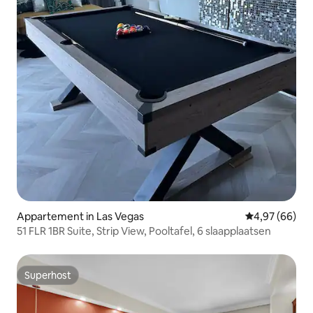
Appartement in Las Vegas
Gemiddelde be
4,97 (66)
51 FLR 1BR Suite, Strip View, Pooltafel, 6 slaapplaatsen
Superhost
Superhost