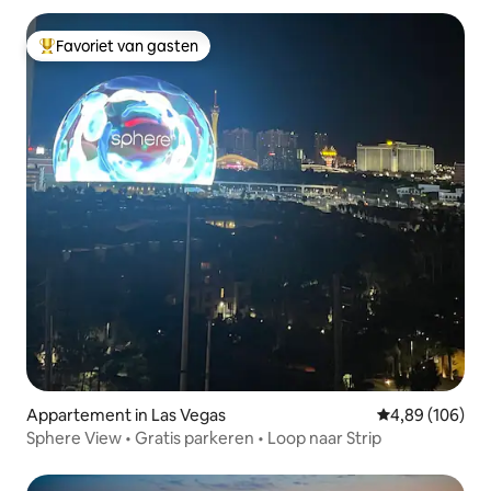
Favoriet van gasten
Topfavoriet van gasten
Appartement in Las Vegas
Gemiddelde beo
4,89 (106)
Sphere View • Gratis parkeren • Loop naar Strip