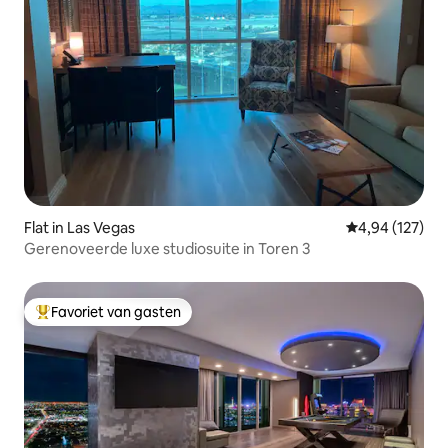
Flat in Las Vegas
Gemiddelde beo
4,94 (127)
Gerenoveerde luxe studiosuite in Toren 3
Favoriet van gasten
Topfavoriet van gasten