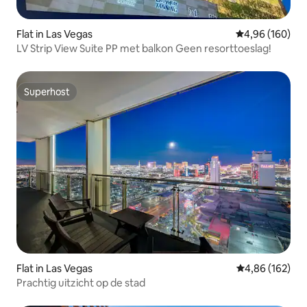
Flat in Las Vegas
Gemiddelde beo
4,96 (160)
LV Strip View Suite PP met balkon Geen resorttoeslag!
Superhost
Superhost
Flat in Las Vegas
Gemiddelde beo
4,86 (162)
Prachtig uitzicht op de stad