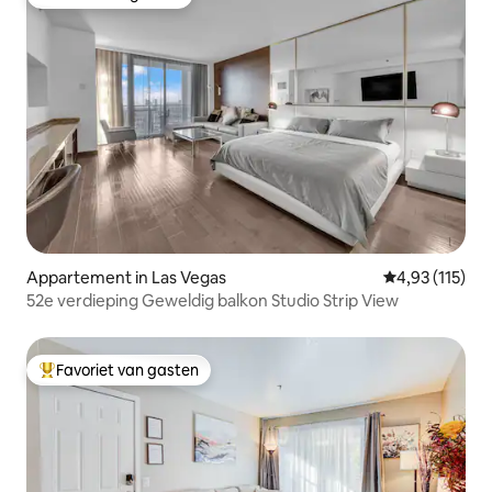
Favoriet van gasten
Appartement in Las Vegas
Gemiddelde be
4,93 (115)
52e verdieping Geweldig balkon Studio Strip View
Favoriet van gasten
Topfavoriet van gasten