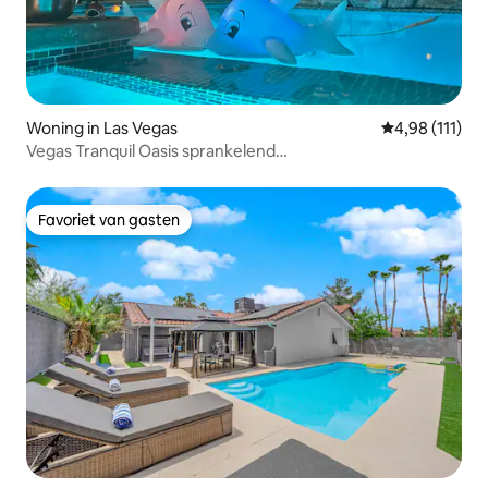
Woning in Las Vegas
Gemiddelde be
4,98 (111)
Vegas Tranquil Oasis sprankelend
zwembad/spa+slots+420
Favoriet van gasten
Favoriet van gasten