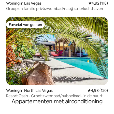
Woning in Las Vegas
Gemiddelde beo
4,92 (118)
Groep en familie privézwembad/nabij strip/luchthaven
Favoriet van gasten
Favoriet van gasten
Woning in North Las Vegas
Gemiddelde beo
4,98 (120)
Resort Oasis - Groot zwembad/bubbelbad - in de buurt
Appartementen met airconditioning
van STRIP, Speedway