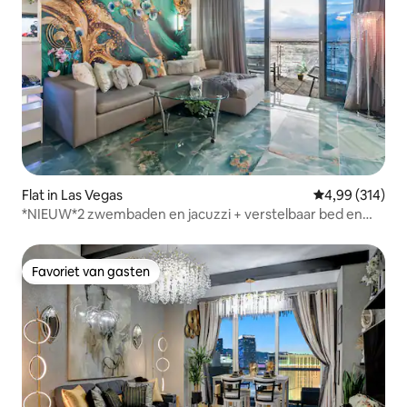
Flat in Las Vegas
Gemiddelde beo
4,99 (314)
*NIEUW*2 zwembaden en jacuzzi + verstelbaar bed en
massagestoel
Favoriet van gasten
Favoriet van gasten