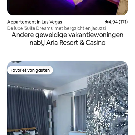
Appartement in Las Vegas
Gemiddelde beo
4,94 (171)
De luxe 'Suite Dreams' met bergzicht en jacuzzi
Andere geweldige vakantiewoningen
nabij Aria Resort & Casino
Favoriet van gasten
Favoriet van gasten