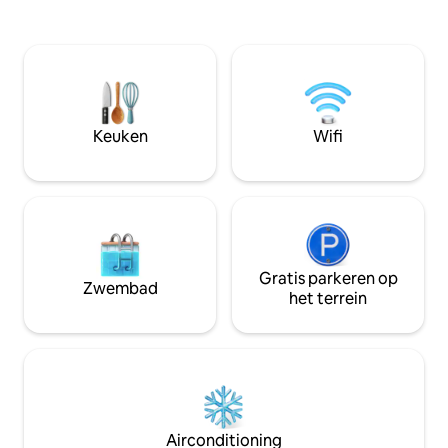
Grand, de dichtstbijzijnde toren van
koffiebar en kam
MGM 's zwembadcomplex van 6,5
energie van Vegas 
hectare, Lazy River, bars, clubs, shows
brengen. Geniet va
en casino. Het is een tweede woning
GRATIS parkeren e
voor mij. Als zodanig wordt het
het Palms Casino. 
routinematig gecontroleerd en
wandeling naar de 
onderhouden. Het voldoet aan mijn
en eetgelegenhe
Keuken
Wifi
hoge normen en voldoet aan die van jou
-- of ik zal ervoor zorgen dat het zo is.
Gratis parkeren op
Zwembad
het terrein
Airconditioning