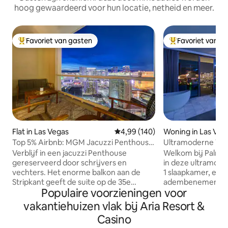
hoog gewaardeerd voor hun locatie, netheid en meer.
Favoriet van gasten
Favoriet van g
Topfavoriet van gasten
Topfavoriet van 
Flat in Las Vegas
Gemiddelde beoordeling van 4,9
4,99 (140)
Woning in Las Veg
Top 5% Airbnb: MGM Jacuzzi Penthouse
Ultramoderne Vega
- Geen resorttoeslag
+ balkon
Verblijf in een jacuzzi Penthouse
Welkom bij Palms 37
gereserveerd door schrijvers en
in deze ultramode
vechters. Het enorme balkon aan de
1 slaapkamer, een
Stripkant geeft de suite op de 35e
adembenemend uit
Populaire voorzieningen voor
verdieping van The MGM Signature een
Vegas Strip. Dez
panoramisch uitzicht op het nachtleven
suite beschikt ove
vakantiehuizen vlak bij Aria Resort &
van Vegas. Suite #35609 bevindt zich in
gemaakt interieur,
Casino
toren 1 van de MGM Signature bij MGM
uitgeruste keuken