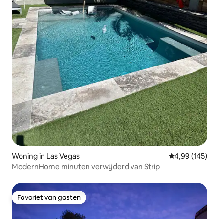
Woning in Las Vegas
Gemiddelde beo
4,99 (145)
ModernHome minuten verwijderd van Strip
Favoriet van gasten
Favoriet van gasten