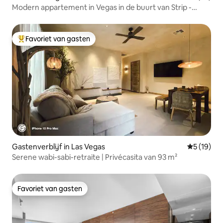
Modern appartement in Vegas in de buurt van Strip -
Zwembaden, fitnessruimte en omheind
Favoriet van gasten
Topfavoriet van gasten
Gastenverblijf in Las Vegas
Gemiddelde
5 (19)
Serene wabi-sabi-retraite | Privécasita van 93 m²
Favoriet van gasten
Favoriet van gasten