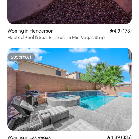
Woning in Henderson
Gemiddelde be
4,9 (178)
Heated Pool & Spa, Billiards, 15 Min Vegas Strip
Superhost
Superhost
Woning in Las Vegas
Gemiddelde beo
4,89 (335)