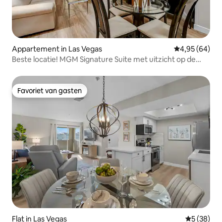
Appartement in Las Vegas
Gemiddelde be
4,95 (64)
Beste locatie! MGM Signature Suite met uitzicht op de
Sphere
Favoriet van gasten
Favoriet van gasten
Flat in Las Vegas
Gemiddelde
5 (38)