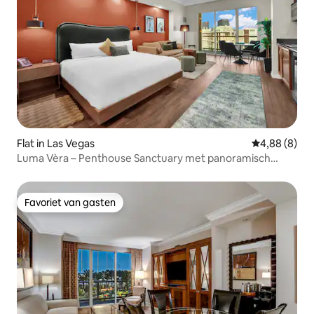
Flat in Las Vegas
Gemiddelde b
4,88 (8)
Luma Vèra – Penthouse Sanctuary met panoramisch
uitzicht
Favoriet van gasten
Favoriet van gasten