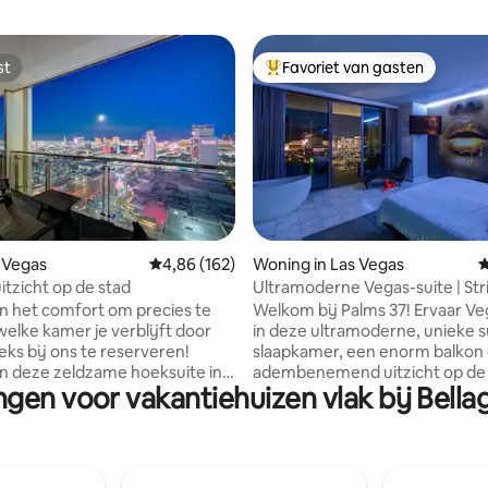
st
Favoriet van gasten
st
Topfavoriet van gasten
 van 4,96 op 5, 276 recensies
s Vegas
Gemiddelde beoordeling van 4,86 op 5, 162 r
4,86 (162)
Woning in Las Vegas
G
itzicht op de stad
Ultramoderne Vegas-suite | Str
balkon
n het comfort om precies te
Welkom bij Palms 37! Ervaar Vega
welke kamer je verblijft door
in deze ultramoderne, unieke s
eks bij ons te reserveren!
slaapkamer, een enorm balkon
n deze zeldzame hoeksuite in
adembenemend uitzicht op de
ngen voor vakantiehuizen vlak bij Bella
ce Hotel met een balkon van
Vegas Strip. Deze opgewaardee
60 voet met een weids uitzicht
beschikt over een strak, op ma
ip van Las Vegas!Geniet van het
gemaakt interieur, een volledig
p de twinkelende lichten terwijl
uitgeruste keuken, een handig
ngzaam ondergaat. Er is een
koffiebar en kamerhoge ramen