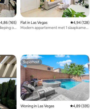
ecensies
emiddelde beoordeling van 4,86 op 5, 165 recensies
4,86 (165)
Flat in Las Vegas
Gemiddelde beoordeling
4,94 (128)
ieping op
Modern appartement met 1 slaapkamer
in de buurt van Strip! GRATIS
parkeren/zwembad/fitnessruimte
Superhost
Superhost
Woning in Las Vegas
Gemiddelde beoordeling
4,89 (335)