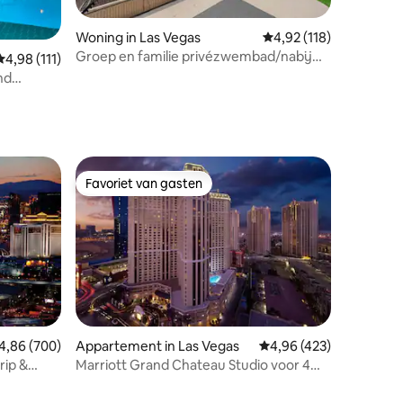
ecensies
Woning in Las Vegas
Gemiddelde beoordelin
4,92 (118)
Groep en familie privézwembad/nabij
Gemiddelde beoordeling van 4,98 op 5, 111 recensies
4,98 (111)
strip/luchthaven
nd
Favoriet van gasten
Favoriet van gasten
emiddelde beoordeling van 4,86 op 5, 700 recensies
4,86 (700)
Appartement in Las Vegas
Gemiddelde beoordeling
4,96 (423)
rip &
Marriott Grand Chateau Studio voor 4
personen
ecensies