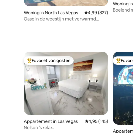
Woning in
Boeiend 
Woning in North Las Vegas
Gemiddelde beoordeling
4,99 (327)
spa + glas
Oase in de woestijn met verwarmd
zwembad volledig gerenoveerd
Favoriet van gasten
Favor
Topfavoriet van gasten
Topfavor
Appartement in Las Vegas
Gemiddelde beoordeling
4,95 (145)
Nelson 's relax.
Appartem