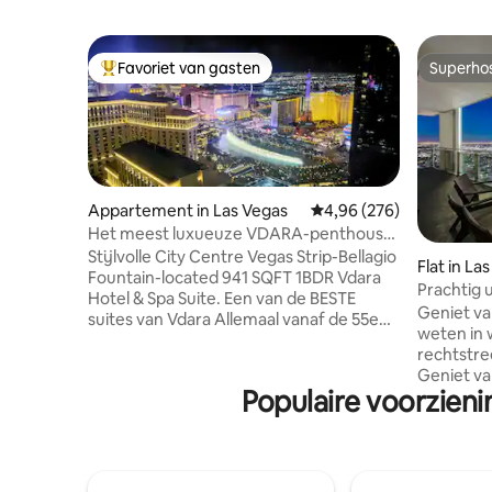
Favoriet van gasten
Superho
Topfavoriet van gasten
Superho
Appartement in Las Vegas
Gemiddelde beoordeling
4,96 (276)
Het meest luxueuze VDARA-penthouse
met uitzicht op de Strip, de Sphere en
Stijlvolle City Centre Vegas Strip-Bellagio
Flat in La
het Bellagio
Fountain-located 941 SQFT 1BDR Vdara
Prachtig u
Hotel & Spa Suite. Een van de BESTE
Geniet va
suites van Vdara Allemaal vanaf de 55e
weten in 
verdieping, open je de
rechtstre
verduisteringsgordijnen om een
Geniet va
ongeëvenaarde Vegas strip en Bellagio
Populaire voorzieni
Palms Pla
Fountain Views Grote woonkamer, 1
ongeveer 
uitschuifbaar queensize slaapbank,
op de str
speciale werkruimte, aparte slaapkamer
uitzicht o
met PillowTop kingsize bed en meer
de zon la
uitzicht te onthullen. Dubbele wastafel