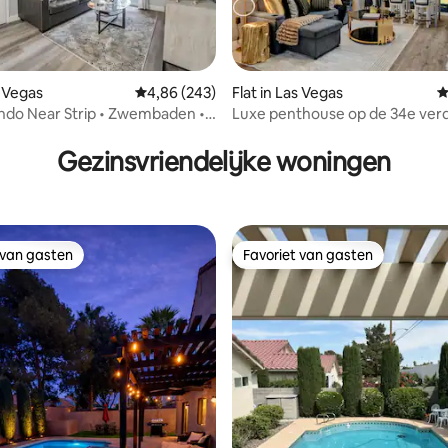
s Vegas
Gemiddelde beoordeling van 4,86 op 5, 243 r
4,86 (243)
Flat in Las Vegas
G
ndo Near Strip • Zwembaden •
Luxe penthouse op de 34e verd
 van 4,94 op 5, 127 recensies
n * Parkeren
LV Strip!
Gezinsvriendelijke woningen
 van gasten
Favoriet van gasten
 van gasten
Favoriet van gasten