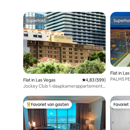
Superhost
Superho
Superhost
Superho
Flat in La
PALMS PENTHOUSE / ROMANTISCH
Flat in Las Vegas
Gemiddelde beoordeling
4,83 (599)
PENTHOU
Jockey Club 1-slaapkamerappartement
op LV Strip voor 4 personen
Favoriet van gasten
Favoriet
Topfavoriet van gasten
Favoriet