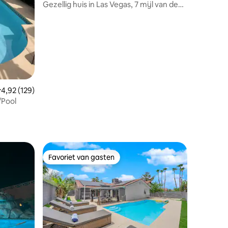
Gezellig huis in Las Vegas, 7 mijl van de
strip!
emiddelde beoordeling van 4,92 op 5, 129 recensies
4,92 (129)
Pool
ecensies
Favoriet van gasten
Favoriet van gasten