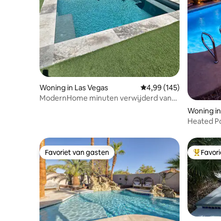
Woning in Las Vegas
Gemiddelde beoordeling
4,99 (145)
ModernHome minuten verwijderd van
Strip
Woning i
Heated Poo
Strip
Favoriet van gasten
Favor
Favoriet van gasten
Topfavor