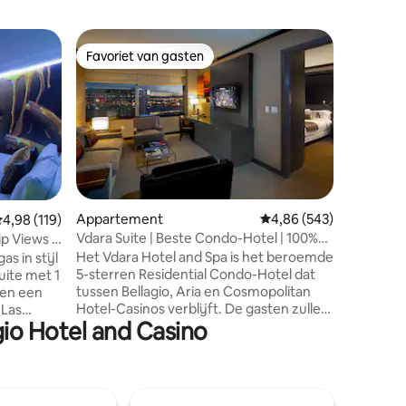
Flat in L
Favoriet van gasten
Favorie
Favoriet van gasten
Favorie
Vdara 's
★Jaw Dr
Omgeven 
Dropping
BRs! Hear
Enorme,
en volled
penthous
Lees de 
wat een s
Appartement
Gemiddelde beoordeling
4,86 (543)
ecensies
emiddelde beoordeling van 4,98 op 5, 119 recensies
4,98 (119)
tip: DE 
Vdara Suite | Beste Condo-Hotel | 100%
ip Views +
privébezi
rookvrij
Het Vdara Hotel and Spa is het beroemde
s in stijl
de Vdara-
5-sterren Residential Condo-Hotel dat
uite met 1
om op ee
tussen Bellagio, Aria en Cosmopolitan
 en een
plek te v
Hotel-Casinos verblijft. De gasten zullen
 Las
resorttoe
gio Hotel and Casino
een unieke ervaring hebben om zich
rde suite
thuis te voelen in een ontspannen en
at
rustige omgeving, met 5-sterren
hoteldiensten en voorzieningen, voor
e
het geval dat ! Het is een unieke locatie,
 die de