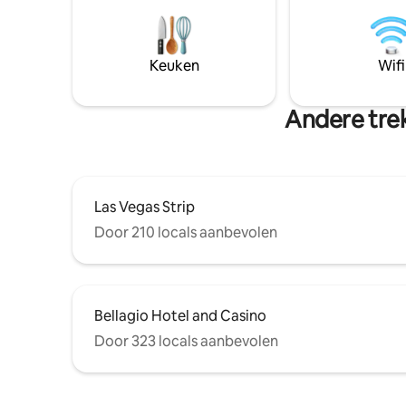
handige o
badkamer, spa-achtig bad, grote sit-in
de actie 
douche kitchenette, een extra 1/2
en alle vo
badkamer. ROOKVRIJ sancties kunnen in
bieden he
rekening worden gebracht
Keuken
Wifi
suite met 
Andere trek
Las Vegas Strip
Door 210 locals aanbevolen
Bellagio Hotel and Casino
Door 323 locals aanbevolen