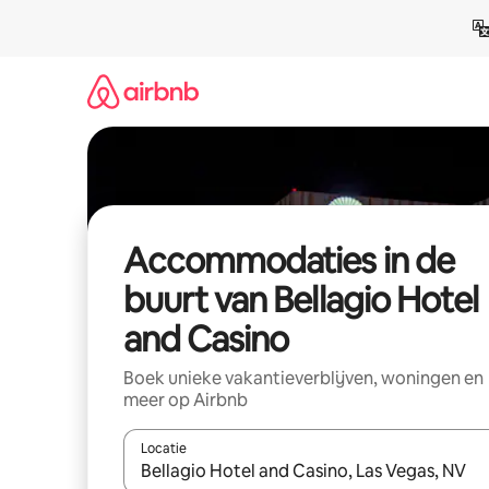
Ga
direct
naar
inhoud
Accommodaties in de
buurt van Bellagio Hotel
and Casino
Boek unieke vakantieverblijven, woningen en
meer op Airbnb
Locatie
Wanneer er resultaten beschikbaar zijn, maak je 