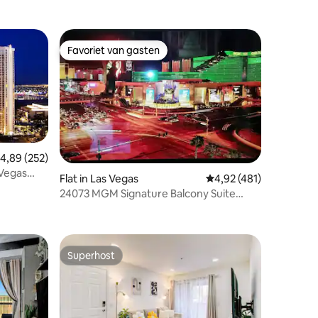
Favoriet van gasten
Favoriet van gasten
emiddelde beoordeling van 4,89 op 5, 252 recensies
4,89 (252)
 Vegas
ecensies
Flat in Las Vegas
Gemiddelde beoordelin
4,92 (481)
eerservice
24073 MGM Signature Balcony Suite
GEEN RESORTKOSTEN
Superhost
Superhost