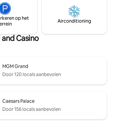
het enige condo-hotel in het hart van de
eur
strip, de meest exclusieve en best
lle wifi,
gelegen plek om te verblijven in Vegas
egang tot
arkeren op het
Pas op voor andere 'Vdara Suites', het
korte
Airconditioning
errein
zijn eigenlijk studio 's !
achtleven
l and Casino
MGM Grand
Door 120 locals aanbevolen
Caesars Palace
Door 156 locals aanbevolen