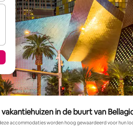
vakantiehuizen in de buurt van Bellagi
 deze accommodaties worden hoog gewaardeerd voor hun loca