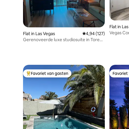
Flat in La
Vegas Co
Flat in Las Vegas
Gemiddelde beoordeling
4,94 (127)
Afgeslote
Gerenoveerde luxe studiosuite in Toren
3
Favoriet van gasten
Favoriet
Topfavoriet van gasten
Favoriet