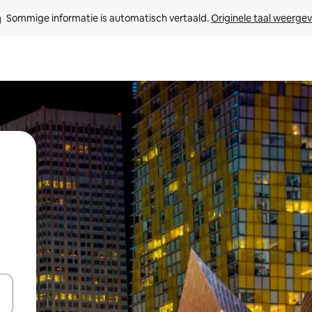
Sommige informatie is automatisch vertaald. 
Originele taal weerge
een keuze met je de pijltjestoetsen omhoog en omlaag, óf door te tikk