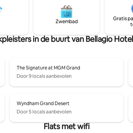
verdekte loopbrug die je naar
energie van Vegas tot aan je d
van de Palms casinovloer brengt
brengen. Geniet van GRATIS sne
orzieningen die het resort te
GRATIS parkeren en directe to
Gratis p
eft!Geniet van het leven in de
het Palms Casino. Slechts een 
Zwembad
t
dit onvergetelijke verblijf!
wandeling naar de Strip, het n
en eetgelegenheden!
pleisters in de buurt van Bellagio Hote
The Signature at MGM Grand
Door 9 locals aanbevolen
Wyndham Grand Desert
Door 5 locals aanbevolen
Flats met wifi