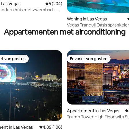
 Las Vegas
Gemiddelde beoordeling van 5 op 5, 204 r
5 (204)
modern huis met zwembad +
 van 4,99 op 5, 327 recensies
vezelwifi
Woning in Las Vegas
Vegas Tranquil Oasis sprankele
Appartementen met airconditioning
zwembad/spa+slots+420
iet van gasten
Favoriet van gasten
iet van gasten
Favoriet van gasten
Appartement in Las Vegas
G
Trump Tower High Floor with St
 van 4,95 op 5, 145 recensies
Sphere View
ent in Las Vegas
Gemiddelde beoordeling van 4,89 op 5, 106 r
4,89 (106)