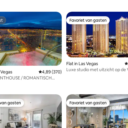
st
Favoriet van gasten
st
Favoriet van gasten
Flat in Las Vegas
G
Luxe studio met uitzicht op de
s Vegas
Gemiddelde beoordeling van 4,89 op 5, 370 r
4,89 (370)
Strip en de Sphere, gratis park
 van 4,83 op 5, 599 recensies
SE
 van gasten
Favoriet van gasten
 van gasten
Favoriet van gasten