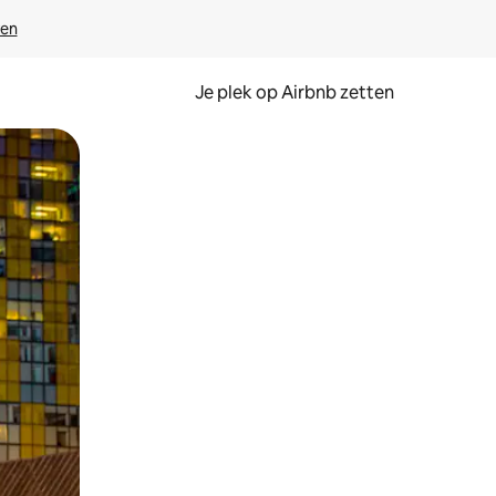
ven
Je plek op Airbnb zetten
en of swipen.