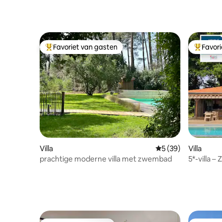
Favoriet van gasten
Favor
Topfavoriet van gasten
Topfavor
Villa
Gemiddelde beoorde
5 (39)
Villa
prachtige moderne villa met zwembad
5*-villa 
Bordeaux