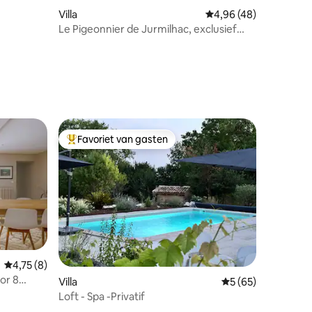
Villa
Gemiddelde beoordelin
4,96 (48)
Le Pigeonnier de Jurmilhac, exclusief
gehucht
ecensies
Favoriet van gasten
Topfavoriet van gasten
ecensies
Gemiddelde beoordeling van 4,75 op 5, 8 recensies
4,75 (8)
or 8
Villa
Gemiddelde beoorde
5 (65)
Loft - Spa -Privatif