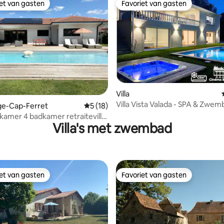
iet van gasten
Favoriet van gasten
iet van gasten
Favoriet van gasten
Villa
ling van 5 op 5, 17 recensies
Villa Vista Valada - SPA & Zwem
Lège-Cap-Ferret
Gemiddelde beoordeling van 5 op 5, 18 r
5 (18)
Panoramisch uitzicht
pkamer 4 badkamer retraitevilla
Villa's met zwembad
mbad
iet van gasten
Favoriet van gasten
iet van gasten
Favoriet van gasten