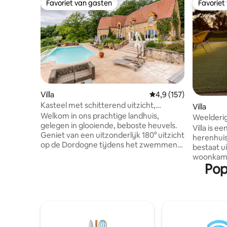
Favoriet van gasten
Favoriet
Favoriet van gasten
Favoriet
Villa
Gemiddelde beoordelin
4,9 (157)
Kasteel met schitterend uitzicht,
Villa
privézwembad en bubbelbad
Welkom in ons prachtige landhuis,
Weelderig
gelegen in glooiende, beboste heuvels.
Saint-Emi
Villa is 
Geniet van een uitzonderlijk 180° uitzicht
herenhuis van 27
op de Dordogne tijdens het zwemmen
bestaat u
in ons overloopzwembad (alleen
woonkamer
geopend van mei tot oktober) of
Pop
een voor
bubbelbad (het hele jaar beschikbaar).
beschikbaar is. 1e ver
Onze accommodatie ligt op 4 hectare
slaapkame
rustig platteland op de top van de
160 x 200
groene valleien van de Dordogne. Leun
kledingka
achterover, drink een glas wijn en zie
met een gr
hoe de heteluchtballonnen bij
verdiepin