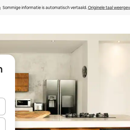
Sommige informatie is automatisch vertaald. 
Originele taal weerge
n
een keuze met je de pijltjestoetsen omhoog en omlaag, óf door te tikk