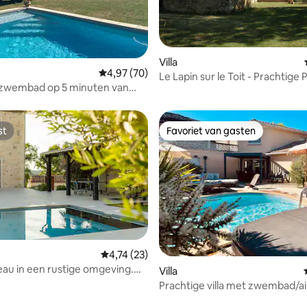
Villa
ling van 5 op 5, 54 recensies
Gemiddelde beoordeling van 4,97 op 5, 70 r
4,97 (70)
Le Lapin sur le Toit - Prachtige 
 zwembad op 5 minuten van
lion
st
Favoriet van gasten
st
Favoriet van gasten
g van 4,98 op 5, 97 recensies
Gemiddelde beoordeling van 4,74 op 5, 23 r
4,74 (23)
eau in een rustige omgeving.
Villa
d zwembad-petanque
Prachtige villa met zwembad/ai
minuten van St Emilion