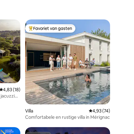
Favoriet van gasten
Topfavoriet van gasten
ecensies
Gemiddelde beoordeling van 4,83 op 5, 18 recensies
4,83 (18)
 jacuzzi
Villa
Gemiddelde beoordelin
4,93 (74)
Comfortabele en rustige villa in Mérignac