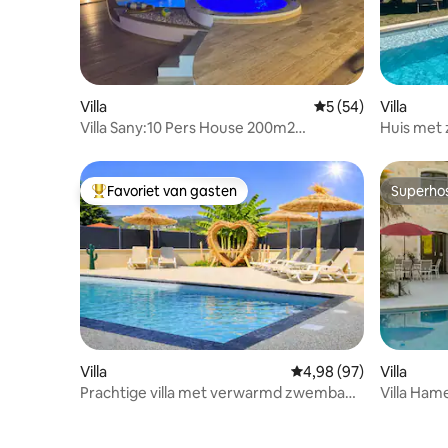
Villa
Gemiddelde beoorde
5 (54)
Villa
Villa Sany:10 Pers House 200m2
Huis met
zwembad , jacuzzi
Saint-Emi
Favoriet van gasten
Superho
Topfavoriet van gasten
Superho
Villa
Gemiddelde beoordelin
4,98 (97)
Villa
Prachtige villa met verwarmd zwembad
Villa Ham
en tafelvoetbal
Verwarm