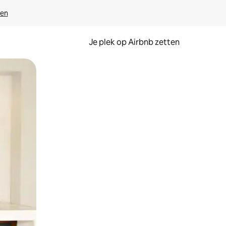
ven
Je plek op Airbnb zetten
en of swipen.