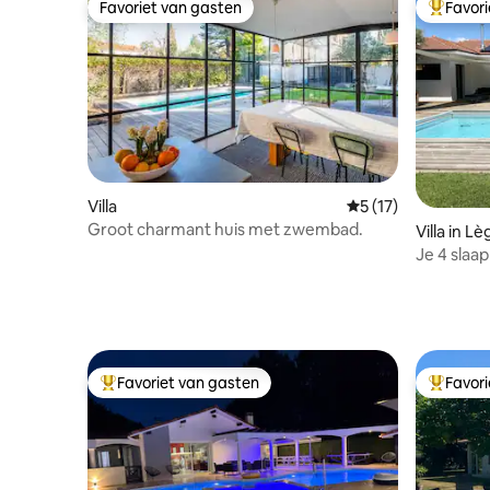
Favoriet van gasten
Favor
Favoriet van gasten
Topfavor
Villa
Gemiddelde beoorde
5 (17)
Groot charmant huis met zwembad.
Villa in 
Je 4 slaa
met zwe
Favoriet van gasten
Favor
Topfavoriet van gasten
Topfavor