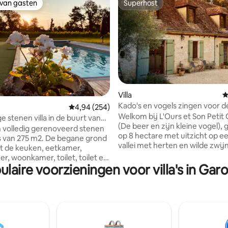
 van gasten
Superhost
 van gasten
Superhost
g van 4,9 op 5, 157 recensies
Villa
G
Kado's en vogels zingen voor d
Gemiddelde beoordeling van 4,94 op 5, 254 r
4,94 (254)
ondergaande zon
Welkom bij L'Ours et Son Petit
e stenen villa in de buurt van
(De beer en zijn kleine vogel),
lion
een volledig gerenoveerd stenen
op 8 hectare met uitzicht op e
5 m2. De begane grond
vallei met herten en wilde zwijnen.
it de keuken, eetkamer,
af in het zoutwaterzwembad, o
, woonkamer, toilet, toilet en
een hangmat, kom tot rust in d
ulaire voorzieningen voor villa's in Gar
raadkast waar een wasmachine
houtgestookte hot tub of maak
dieping: Twee
met de vele dieren die hier oo
rs uitgerust met een bed van
Cicaden en vogels zingen in de
 en opbergruimte (kledingkast,
ondergaande zon, en er is gee
st of dressoir) en een bureau
bekennen. Velden en wijngaarden leiden
oot bed en een tv. 2e
naar de kronkelende straatjes 
g: een slaapkamer uitgerust