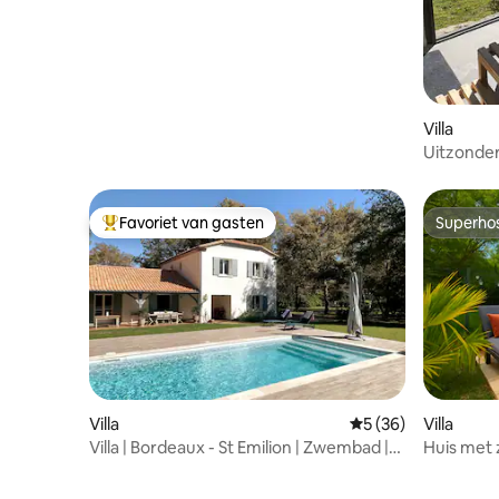
Villa
Uitzonder
sauna. Ui
Favoriet van gasten
Superho
Topfavoriet van gasten
Superho
Villa
Gemiddelde beoorde
5 (36)
Villa
Villa | Bordeaux - St Emilion | Zwembad |
Huis met 
Airco
vrij uitzic