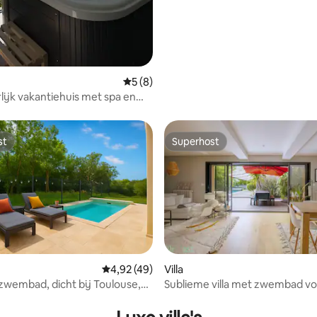
Gemiddelde beoordeling van 5 op 5, 8 r
5 (8)
lijk vakantiehuis met spa en
tzicht op de Pyreneeën
st
Superhost
st
Superhost
ling van 5 op 5, 36 recensies
Gemiddelde beoordeling van 4,92 op 5, 49 r
4,92 (49)
Villa
zwembad, dicht bij Toulouse,
Sublieme villa met zwembad vo
ht
personen