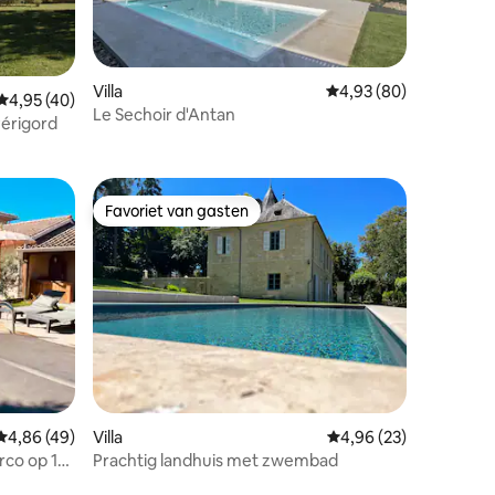
Villa
Gemiddelde beoordelin
4,93 (80)
Gemiddelde beoordeling van 4,95 op 5, 40 recensies
4,95 (40)
Le Sechoir d'Antan
ecensies
Périgord
Favoriet van gasten
Favoriet van gasten
ecensies
Gemiddelde beoordeling van 4,86 op 5, 49 recensies
4,86 (49)
Villa
Gemiddelde beoordelin
4,96 (23)
rco op 15
Prachtig landhuis met zwembad