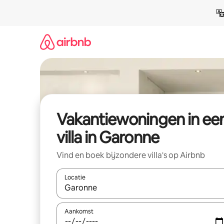
Ga
direct
naar
inhoud
Vakantiewoningen in ee
villa in Garonne
Vind en boek bijzondere villa's op Airbnb
Locatie
Wanneer er resultaten beschikbaar zijn, maak je 
Aankomst