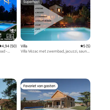
Superhost
Superhost
Gemiddelde beoordeling van 4,94 op 5, 50 recensies
4,94 (50)
Villa
Gemiddelde beoor
5 (5)
bad -
Villa Vézac met zwembad, jacuzzi, sauna,
ecensies
airconditioning en tuin
Favoriet van gasten
Favoriet van gasten