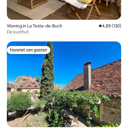
Woning in La Teste-de-Buch
Gemiddelde beo
4,89 (130)
De kusthut
Favoriet van gasten
Favoriet van gasten