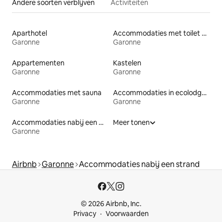
Andere soorten verblijven
Activiteiten
Aparthotel
Accommodaties met toilet op toegankelijke hoogte
Garonne
Garonne
Appartementen
Kastelen
Garonne
Garonne
Accommodaties met sauna
Accommodaties in ecolodges
Garonne
Garonne
Accommodaties nabij een meer
Meer tonen
Garonne
Airbnb
Garonne
Accommodaties nabij een strand
© 2026 Airbnb, Inc.
Privacy
Voorwaarden