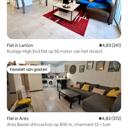
Flat in Lanton
Gemiddelde beo
4,83 (241)
Rustige High End flat op 50 meter van het strand
Favoriet van gasten
Favoriet van gasten
Flat in Arès
Gemiddelde beo
4,82 (372)
Ares Bassin d'Arcachon op 800 m, charmant t2 + tuin