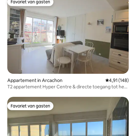
Favoriet van gasten
Favoriet van gasten
Appartement in Arcachon
Gemiddelde beo
4,91 (148)
T2 appartement Hyper Centre & directe toegang tot het
strand
Favoriet van gasten
Favoriet van gasten