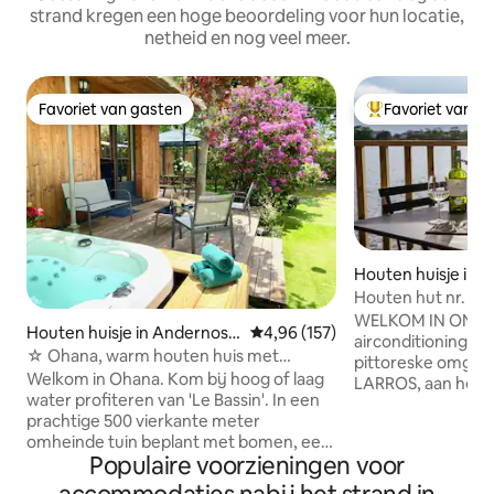
strand kregen een hoge beoordeling voor hun locatie,
netheid en nog veel meer.
Favoriet van gasten
Favoriet van g
Favoriet van gasten
Topfavoriet van 
Houten huisje in 
tras
Houten hut nr. 2 
Bassin d'Arcachon
WELKOM IN ONS H
Houten huisje in Andernos-l
Gemiddelde beoordeling van 4,9
4,96 (157)
airconditioning, aa
es-Bains
☆ Ohana, warm houten huis met
pittoreske omgev
tuin/spa ☆
Welkom in Ohana. Kom bij hoog of laag
LARROS, aan het B
water profiteren van 'Le Bassin'. In een
het hele jaar door te h
prachtige 500 vierkante meter
gebouwd in de gee
omheinde tuin beplant met bomen, een
het BASSIN D'AR
Populaire voorzieningen voor
heerlijk 50 vierkante meter met
de bovenverdiepi
airconditioning, dat je een ontspannen
voor 4 personen (