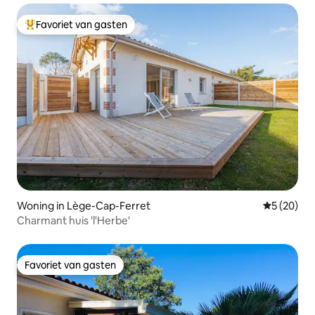
Favoriet van gasten
Topfavoriet van gasten
Woning in Lège-Cap-Ferret
Gemiddelde
5 (20)
Charmant huis 'l'Herbe'
Favoriet van gasten
Favoriet van gasten