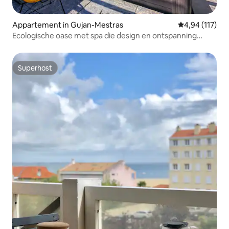
Appartement in Gujan-Mestras
Gemiddelde beo
4,94 (117)
Ecologische oase met spa die design en ontspanning
combineert.
Superhost
Superhost