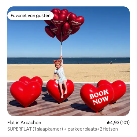
Favoriet van gasten
Favoriet van gasten
Flat in Arcachon
Gemiddelde beo
4,93 (101)
SUPERFLAT (1 slaapkamer) + parkeerplaats+2 fietsen