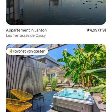
Appartement in Lanton
Gemiddelde beo
4,99 (119)
Les Terrasses de Cassy
Favoriet van gasten
Topfavoriet van gasten