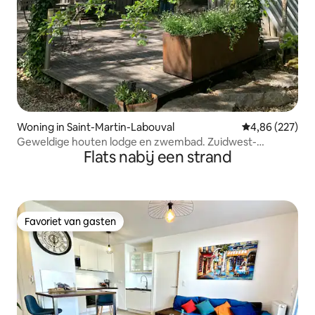
Woning in Saint-Martin-Labouval
Gemiddelde beo
4,86 (227)
Geweldige houten lodge en zwembad. Zuidwest-
Flats nabij een strand
Frankrijk
Favoriet van gasten
Favoriet van gasten