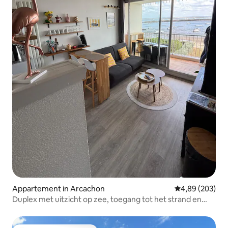
Appartement in Arcachon
Gemiddelde beo
4,89 (203)
Duplex met uitzicht op zee, toegang tot het strand en
parkeergelegenheid