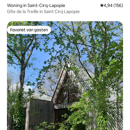
Woning in Saint-Cirq-Lapopie
Gemiddelde beo
4,94 (156)
Gîte de la Treille in Saint Cirq Lapopie
Favoriet van gasten
Favoriet van gasten