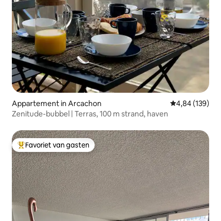
Appartement in Arcachon
Gemiddelde beo
4,84 (139)
Zenitude-bubbel | Terras, 100 m strand, haven
Favoriet van gasten
Topfavoriet van gasten