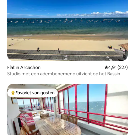
Flat in Arcachon
Gemiddelde beo
4,91 (227)
Studio met een adembenemend uitzicht op het Bassin
d'Arcachon
Favoriet van gasten
Topfavoriet van gasten