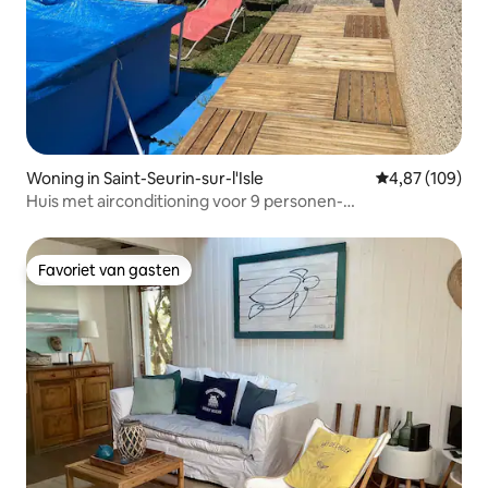
Woning in Saint-Seurin-sur-l'Isle
Gemiddelde beo
4,87 (109)
Huis met airconditioning voor 9 personen-
vrienden/familie-BBQ-Baby 50ct
Favoriet van gasten
Favoriet van gasten