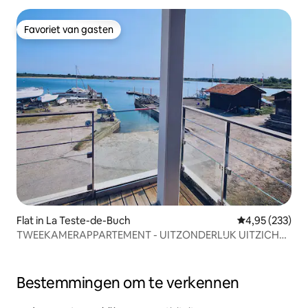
Favoriet van gasten
Favoriet van gasten
Flat in La Teste-de-Buch
Gemiddelde beo
4,95 (233)
TWEEKAMERAPPARTEMENT - UITZONDERLIJK UITZICHT
OP HET ZWEMBAD
Bestemmingen om te verkennen