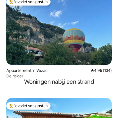
Favoriet van gasten
Topfavoriet van gasten
Appartement in Vézac
Gemiddelde beo
4,96 (134)
De reiger
Woningen nabij een strand
Favoriet van gasten
Topfavoriet van gasten