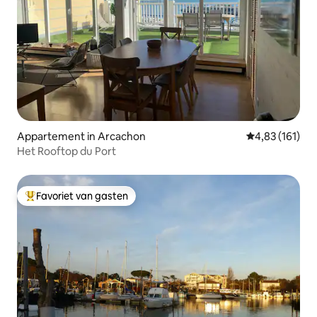
Appartement in Arcachon
Gemiddelde beo
4,83 (161)
Het Rooftop du Port
Favoriet van gasten
Topfavoriet van gasten