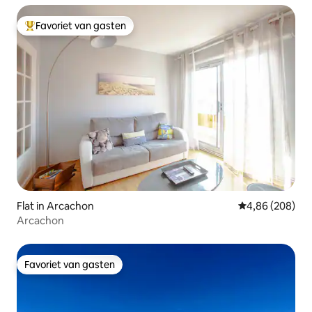
Favoriet van gasten
Topfavoriet van gasten
Flat in Arcachon
Gemiddelde beo
4,86 (208)
Arcachon
Favoriet van gasten
Favoriet van gasten