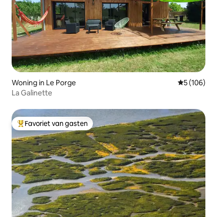
Woning in Le Porge
Gemiddelde 
5 (106)
La Galinette
Favoriet van gasten
Topfavoriet van gasten