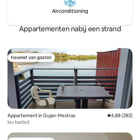
Airconditioning
Appartementen nabij een strand
Favoriet van gasten
Favoriet van gasten
Appartement in Gujan-Mestras
Gemiddelde beo
4,88 (292)
lou barbot