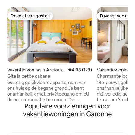
Favoriet van gasten
Favoriet van gas
Favoriet van gasten
Favoriet van gas
Vakantiewoning in Arcizans
Gemiddelde beoordeling van 4,9
4,98 (129)
Vakantiewoning in
-Avant
-Périgord
Gîte la petite cabane
Charmante locatie
Gezellig gelijkvloers appartement van
18e-eeuws gebou
ons huis op de begane grond Je bent
onafhankelijke a
onafhankelijk met privétoegang om bij
m2, volledig ger
de accommodatie te komen. De
terras om 's ochte
Populaire voorzieningen voor
fitnessruimte, het bubbelbad, de
in de zon. De stud
buitendouche en het schaduwrijke
rond een keuken d
vakantiewoningen in Garonne
terras zijn een gedeelde plek om te
eiken bar met een
ontspannen na je activiteiten. De
aangesloten tv. D
accommodatie is ideaal gelegen aan de
Buletex beddengo
voet van de 4 valleien om toegang te
badkamer. Je bevi