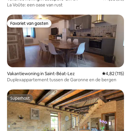
La Voûte: een oase van rust
Favoriet van gasten
Favoriet van gasten
Vakantiewoning in Saint-Béat-Lez
Gemiddelde be
4,82 (115)
Duplexappartement tussen de Garonne en de bergen
Superhost
Superhost