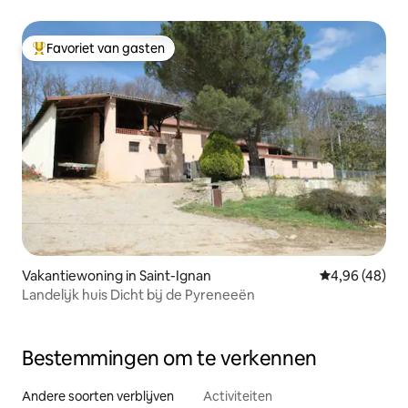
Favoriet van gasten
Topfavoriet van gasten
Vakantiewoning in Saint-Ignan
Gemiddelde be
4,96 (48)
Landelijk huis Dicht bij de Pyreneeën
Bestemmingen om te verkennen
Andere soorten verblijven
Activiteiten