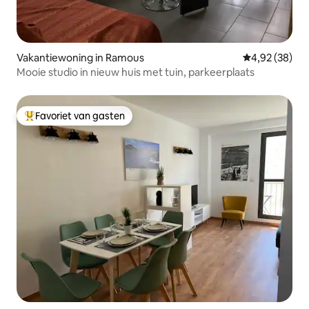
Vakantiewoning in Ramous
Gemiddelde be
4,92 (38)
Mooie studio in nieuw huis met tuin, parkeerplaats
Favoriet van gasten
Topfavoriet van gasten