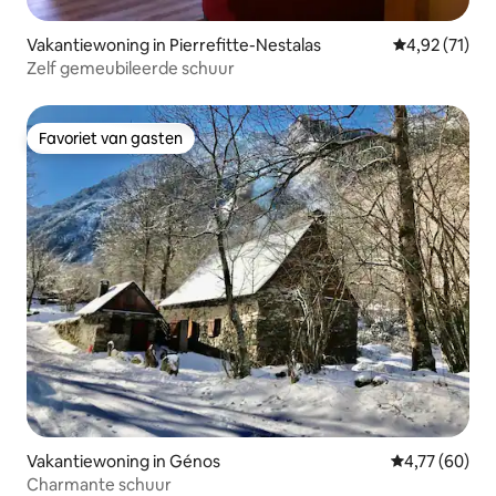
Vakantiewoning in Pierrefitte-Nestalas
Gemiddelde be
4,92 (71)
Zelf gemeubileerde schuur
Favoriet van gasten
Favoriet van gasten
Vakantiewoning in Génos
Gemiddelde be
4,77 (60)
Charmante schuur