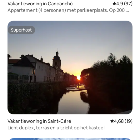
Vakantiewoning in Candanchú
Gemiddelde b
4,9 (97)
Appartement (4 personen) met parkeerplaats. Op 200 m
van de pistes.
Superhost
Superhost
Vakantiewoning in Saint-Céré
Gemiddelde be
4,68 (19)
Licht duplex, terras en uitzicht op het kasteel