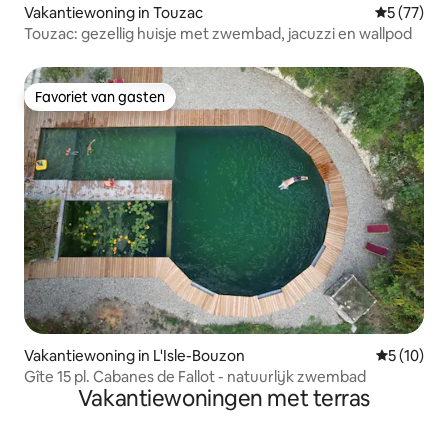
Vakantiewoning in Touzac
Gemiddelde
5 (77)
Touzac: gezellig huisje met zwembad, jacuzzi en wallpod
Favoriet van gasten
Favoriet van gasten
Vakantiewoning in L'Isle-Bouzon
Gemiddelde
5 (10)
Gîte 15 pl. Cabanes de Fallot - natuurlijk zwembad
Vakantiewoningen met terras