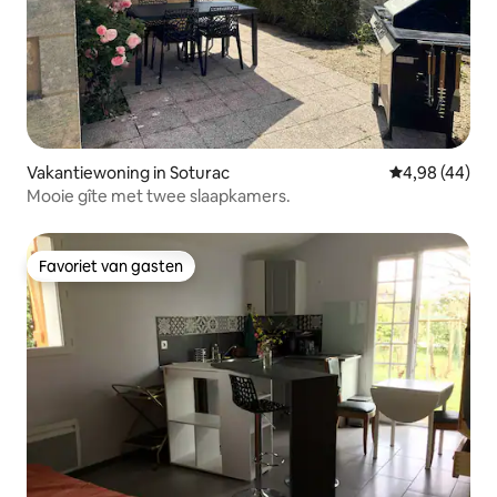
Vakantiewoning in Soturac
Gemiddelde be
4,98 (44)
Mooie gîte met twee slaapkamers.
Favoriet van gasten
Favoriet van gasten