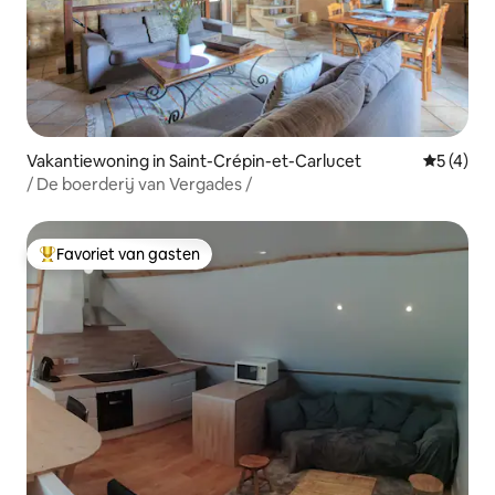
Vakantiewoning in Saint-Crépin-et-Carlucet
Gemiddeld
5 (4)
/ De boerderij van Vergades /
Favoriet van gasten
Topfavoriet van gasten