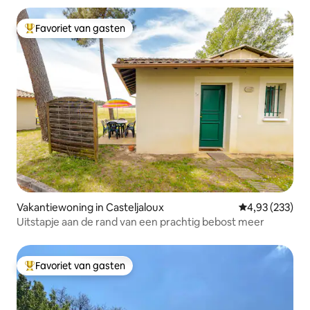
Favoriet van gasten
Topfavoriet van gasten
Vakantiewoning in Casteljaloux
Gemiddelde beo
4,93 (233)
Uitstapje aan de rand van een prachtig bebost meer
Favoriet van gasten
Topfavoriet van gasten