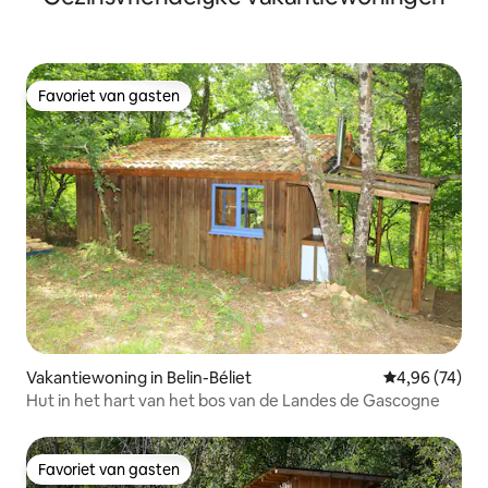
Favoriet van gasten
Favoriet van gasten
Vakantiewoning in Belin-Béliet
Gemiddelde be
4,96 (74)
Hut in het hart van het bos van de Landes de Gascogne
Favoriet van gasten
Favoriet van gasten