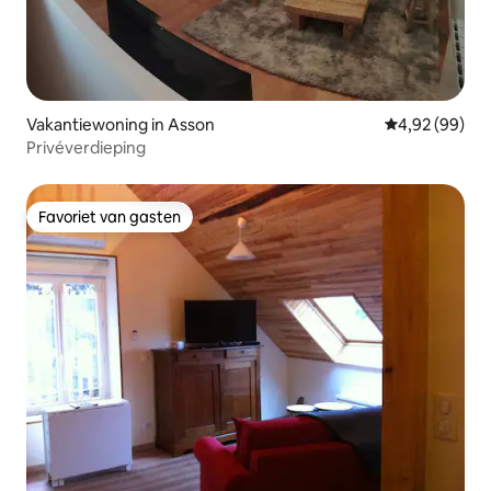
Vakantiewoning in Asson
Gemiddelde be
4,92 (99)
Privéverdieping
Favoriet van gasten
Favoriet van gasten