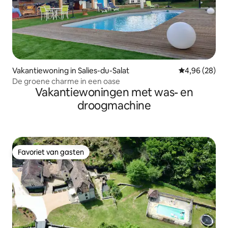
Vakantiewoning in Salies-du-Salat
Gemiddelde be
4,96 (28)
De groene charme in een oase
Vakantiewoningen met was- en
droogmachine
Favoriet van gasten
Favoriet van gasten