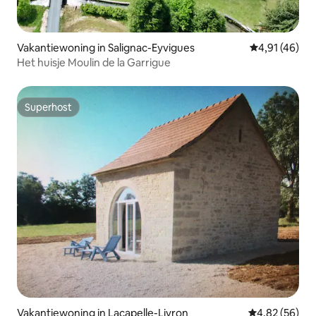
Vakantiewoning in Salignac-Eyvigues
Gemiddelde be
4,91 (46)
Het huisje Moulin de la Garrigue
Superhost
Superhost
Vakantiewoning in Lacapelle-Livron
Gemiddelde be
4,82 (56)