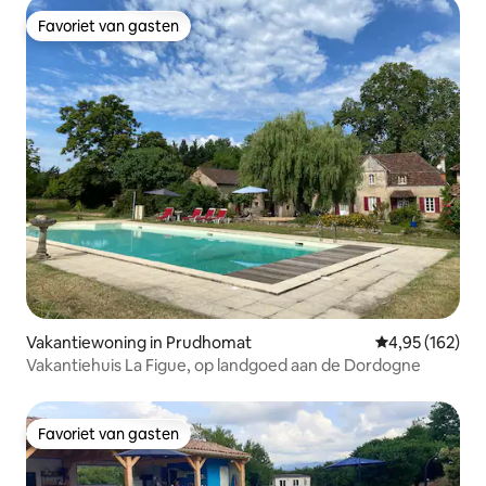
Favoriet van gasten
Favoriet van gasten
Vakantiewoning in Prudhomat
Gemiddelde beo
4,95 (162)
Vakantiehuis La Figue, op landgoed aan de Dordogne
Favoriet van gasten
Favoriet van gasten