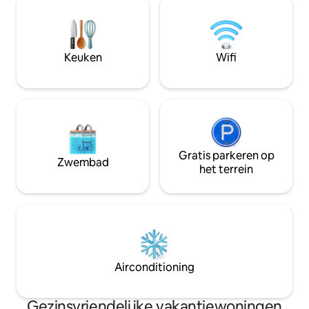
krijgen tot de skigebieden, de passen
plek terwijl je op
van de Tour de France te ontdekken, te
kilometer van win
genieten van de wandelpaden voor een
de Dordogne. Dich
picknick aan de oevers van de meren.
dorpen van Frankri
Keuken
Wifi
tuinen.
Gratis parkeren op
Zwembad
het terrein
Airconditioning
Gezinsvriendelijke vakantiewoningen