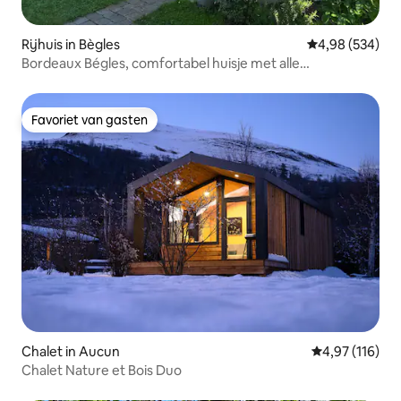
Rijhuis in Bègles
Gemiddelde beo
4,98 (534)
Bordeaux Bégles, comfortabel huisje met alle
voorzieningen
Favoriet van gasten
Favoriet van gasten
Chalet in Aucun
Gemiddelde beo
4,97 (116)
Chalet Nature et Bois Duo