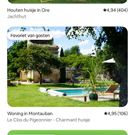
Houten huisje in Ore
Gemiddelde beo
4,94 (404)
Jachthut
Favoriet van gasten
Favoriet van gasten
Woning in Montauban
Gemiddelde beo
4,95 (106)
Le Clos du Pigeonnier - Charmant huisje