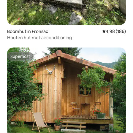
Boomhut in Fronsac
Gemiddelde beo
4,98 (186)
Houten hut met airconditioning
Superhost
Superhost