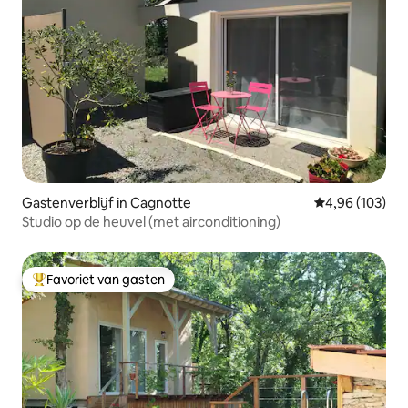
Gastenverblijf in Cagnotte
Gemiddelde beo
4,96 (103)
Studio op de heuvel (met airconditioning)
Favoriet van gasten
Topfavoriet van gasten