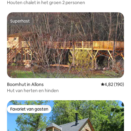
Houten chalet in het groen 2 personen
Superhost
Superhost
Boomhut in Allons
Gemiddelde beo
4,82 (190)
Hut van herten en hinden
Favoriet van gasten
Favoriet van gasten