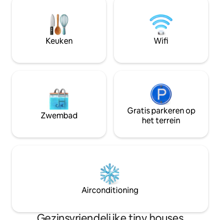
buiten, onder een bamboe tipi.
hoewel het maar ee
Lunchpakket (€ 30/persoon) of
is naar Foix; Perfe
charcuterie- en kaasplankje (€ 24) 's
romantisch weeke
avonds beschikbaar (48 uur van tevoren
verkwikkende solo
Keuken
Wifi
bestellen)
Gratis parkeren op
Zwembad
het terrein
Airconditioning
Gezinsvriendelijke tiny houses