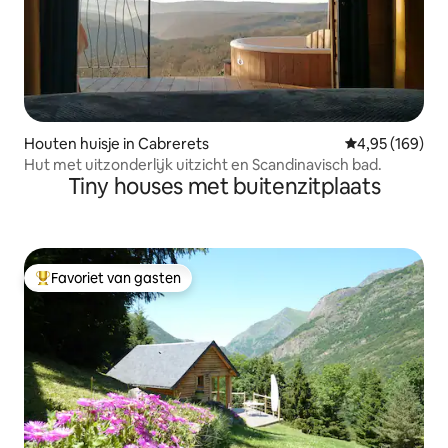
Houten huisje in Cabrerets
Gemiddelde beo
4,95 (169)
Hut met uitzonderlijk uitzicht en Scandinavisch bad.
Tiny houses met buitenzitplaats
Favoriet van gasten
Topfavoriet van gasten