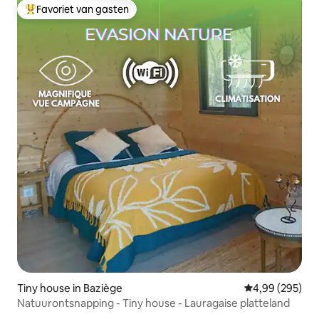
Favoriet van gasten
Topfavoriet van gasten
Tiny house in Baziège
Gemiddelde beo
4,99 (295)
Natuurontsnapping - Tiny house - Lauragaise platteland