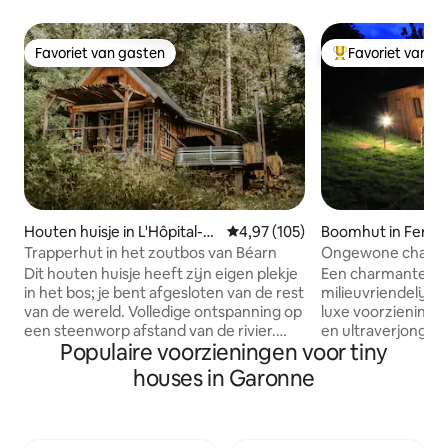
Favoriet van gasten
Favoriet van g
Favoriet van gasten
Topfavoriet van 
Houten huisje in L'Hôpital-
Gemiddelde beoordeling van 4,9
4,97 (105)
Boomhut in Ferriè
d'Orion
riège
Trapperhut in het zoutbos van Béarn
Ongewone charma
Dit houten huisje heeft zijn eigen plekje
Een charmante en 
in het bos; je bent afgesloten van de rest
milieuvriendelijk
van de wereld. Volledige ontspanning op
luxe voorzieninge
een steenworp afstand van de rivier.
en ultraverjongend verbl
Populaire voorzieningen voor tiny
Laat je leiden door je verlangens tijdens
panoramisch uitzi
je verblijf. Het huisje bestaat uit een
moment van inten
houses in Garonne
slaapkamer boven met een bed en
stevig ontbijt (i
beneden een kamer die uitkomt op een
van biologische en
terras met directe toegang tot je
elke ochtend bij j
Scandinavische bad. De douche is
gevoel 'alleen op d