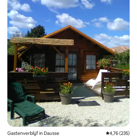
Gastenverblijf in Dausse
Gemiddelde beo
4,76 (235)