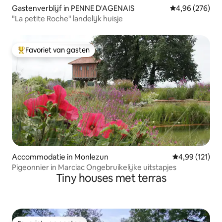
Gastenverblijf in PENNE D'AGENAIS
Gemiddelde beo
4,96 (276)
"La petite Roche" landelijk huisje
Favoriet van gasten
Topfavoriet van gasten
Accommodatie in Monlezun
Gemiddelde beo
4,99 (121)
Pigeonnier in Marciac Ongebruikelijke uitstapjes
Tiny houses met terras