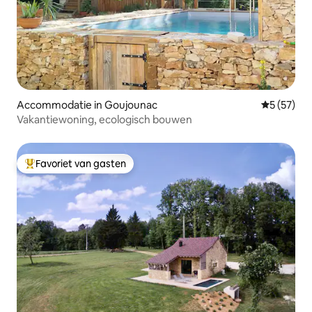
Accommodatie in Goujounac
Gemiddelde
5 (57)
Vakantiewoning, ecologisch bouwen
Favoriet van gasten
Topfavoriet van gasten