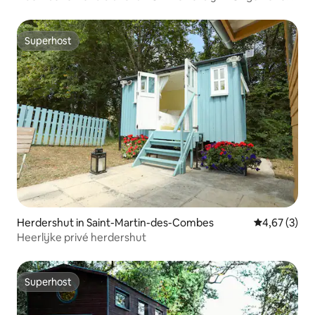
nacht
Superhost
Superhost
Herdershut in Saint-Martin-des-Combes
Gemiddelde b
4,67 (3)
Heerlijke privé herdershut
Superhost
Superhost