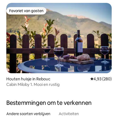
Favoriet van gasten
Favoriet van gasten
Houten huisje in Rebouc
Gemiddelde beo
4,93 (280)
Cabin Miloby 1. Mooi en rustig
Bestemmingen om te verkennen
Andere soorten verblijven
Activiteiten