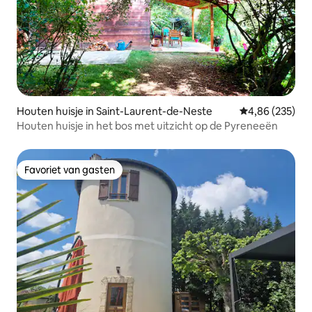
Houten huisje in Saint-Laurent-de-Neste
Gemiddelde beo
4,86 (235)
Houten huisje in het bos met uitzicht op de Pyreneeën
Favoriet van gasten
Favoriet van gasten