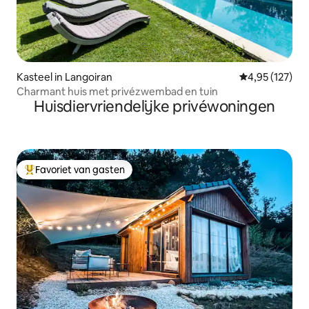
Kasteel in Langoiran
Gemiddelde beo
4,95 (127)
Charmant huis met privézwembad en tuin
Huisdiervriendelijke privéwoningen
Favoriet van gasten
Topfavoriet van gasten