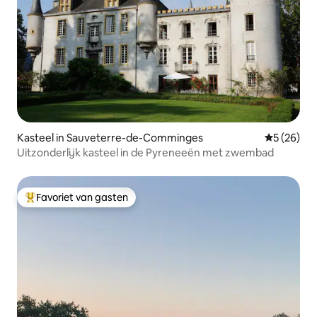
Kasteel in Sauveterre-de-Comminges
Gemiddelde
5 (26)
Uitzonderlijk kasteel in de Pyreneeën met zwembad
Favoriet van gasten
Topfavoriet van gasten