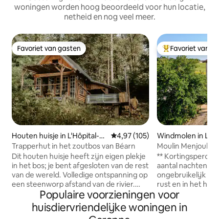
woningen worden hoog beoordeeld voor hun locatie,
netheid en nog veel meer.
Favoriet van gasten
Favoriet van g
Favoriet van gasten
Topfavoriet van 
Houten huisje in L'Hôpital-
Gemiddelde beoordeling van 4,9
4,97 (105)
Windmolen in La S
d'Orion
Trapperhut in het zoutbos van Béarn
Moulin Menjoulet
rustige pauze
Dit houten huisje heeft zijn eigen plekje
** Kortingspercen
in het bos; je bent afgesloten van de rest
aantal nachten ** Welkom! Een
van de wereld. Volledige ontspanning op
ongebruikelijk pie
een steenworp afstand van de rivier.
rust en in het hart
Populaire voorzieningen voor
Laat je leiden door je verlangens tijdens
ontspannen. Genie
je verblijf. Het huisje bestaat uit een
dingen, weg van de dr
huisdiervriendelijke woningen in
slaapkamer boven met een bed en
uitgerust voor 3 p