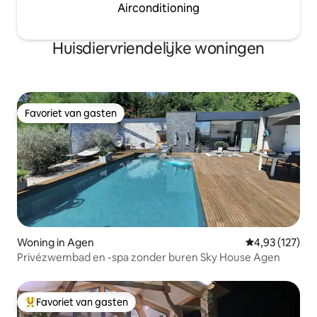
Airconditioning
Huisdiervriendelijke woningen
Favoriet van gasten
Favoriet van gasten
Woning in Agen
Gemiddelde beo
4,93 (127)
Privézwembad en -spa zonder buren Sky House Agen
Favoriet van gasten
Topfavoriet van gasten