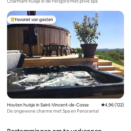
Charmant huisje in de Périgord met privé spa
Favoriet van gasten
Topfavoriet van gasten
Houten huisje in Saint-Vincent-de-Cosse
Gemiddelde beo
4,96 (122)
De ongewone charme met Spa en Panorama!