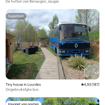
De hutten van Benauges: Jaugas
Superhost
Superhost
Tiny house in Lourdes
Gemiddelde beo
4,93 (187)
Ongebruikelijke bus
Favoriet van gasten