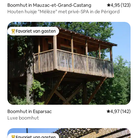
Boomhut in Mauzac-et-Grand-Castang
Gemiddelde beo
4,95 (123)
Houten huisje "Mélèze" met privé-SPA in de Périgord
Favoriet van gasten
Topfavoriet van gasten
Boomhut in Esparsac
Gemiddelde beo
4,97 (142)
Luxe boomhut
Favoriet van gasten