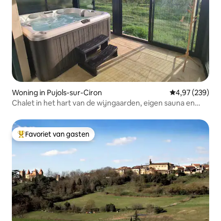
Woning in Pujols-sur-Ciron
Gemiddelde beo
4,97 (239)
Chalet in het hart van de wijngaarden, eigen sauna en
jacuzzi
Favoriet van gasten
Topfavoriet van gasten