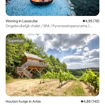
Woning in Lasseube
Gemiddelde be
4,95 (78)
Ongebruikelijk chalet / SPA / Pyreneeënpanorama /
Brasero
Superhost
Superhost
Houten huisje in Arbis
Gemiddelde beo
4,88 (140)