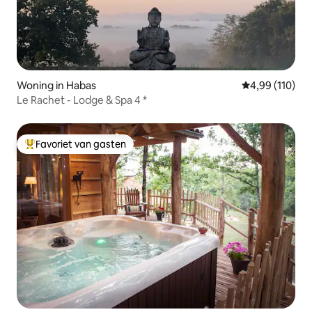
Woning in Habas
Gemiddelde beo
4,99 (110)
Le Rachet - Lodge & Spa 4 *
Favoriet van gasten
Topfavoriet van gasten