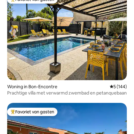
Topfavoriet van gasten
Woning in Bon-Encontre
Gemiddelde 
5 (144)
Prachtige villa met verwarmd zwembad en petanquebaan
Favoriet van gasten
Topfavoriet van gasten