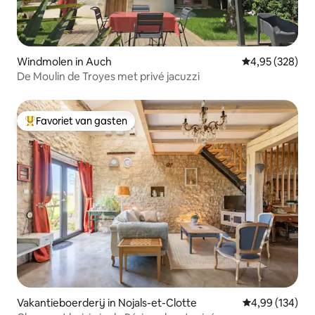
Windmolen in Auch
Gemiddelde beo
4,95 (328)
De Moulin de Troyes met privé jacuzzi
Favoriet van gasten
Topfavoriet van gasten
Vakantieboerderij in Nojals-et-Clotte
Gemiddelde beo
4,99 (134)