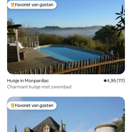
Favoriet van gasten
Topfavoriet van gasten
Huisje in Monpardiac
Gemiddelde be
4,95 (111)
Charmant huisje met zwembad
Favoriet van gasten
Topfavoriet van gasten