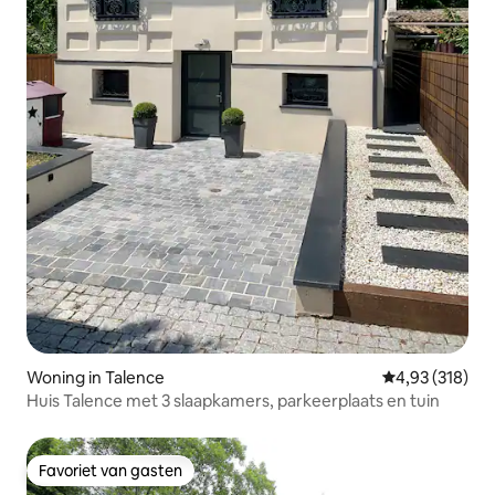
Woning in Talence
Gemiddelde beo
4,93 (318)
Huis Talence met 3 slaapkamers, parkeerplaats en tuin
Favoriet van gasten
Favoriet van gasten