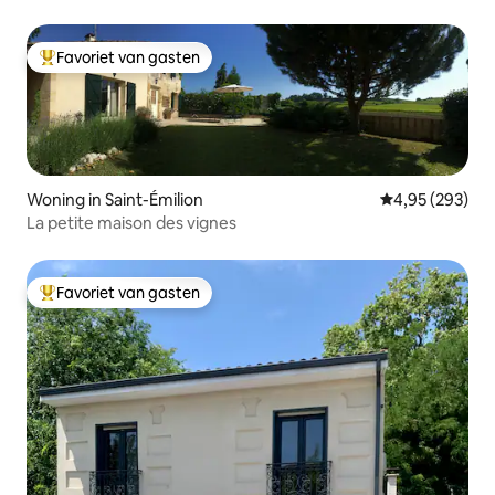
Favoriet van gasten
Topfavoriet van gasten
Woning in Saint-Émilion
Gemiddelde beo
4,95 (293)
La petite maison des vignes
Favoriet van gasten
Topfavoriet van gasten