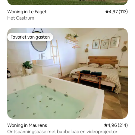
Woning in Le Faget
Gemiddelde be
4,97 (113)
Het Castrum
Favoriet van gasten
Favoriet van gasten
Woning in Maurens
Gemiddelde beo
4,96 (214)
Ontspanningsoase met bubbelbad en videoprojector