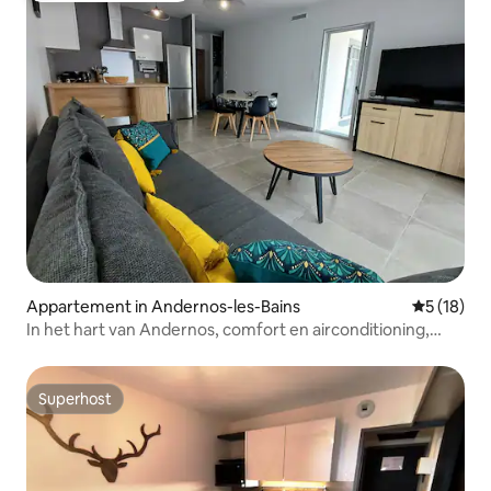
Appartement in Andernos-les-Bains
Gemiddelde
5 (18)
In het hart van Andernos, comfort en airconditioning,
6 pers.
Superhost
Superhost