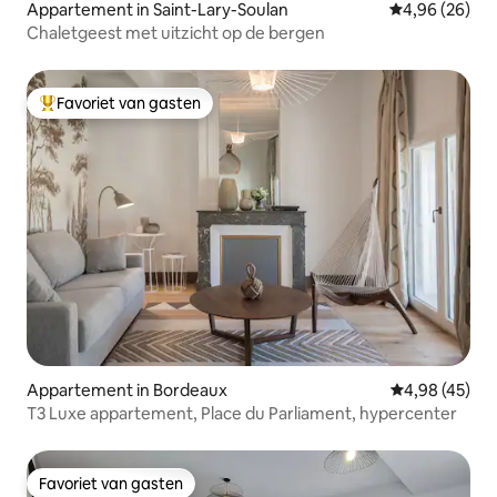
Appartement in Saint-Lary-Soulan
Gemiddelde be
4,96 (26)
Chaletgeest met uitzicht op de bergen
Favoriet van gasten
Topfavoriet van gasten
Appartement in Bordeaux
Gemiddelde be
4,98 (45)
T3 Luxe appartement, Place du Parliament, hypercenter
Favoriet van gasten
Favoriet van gasten