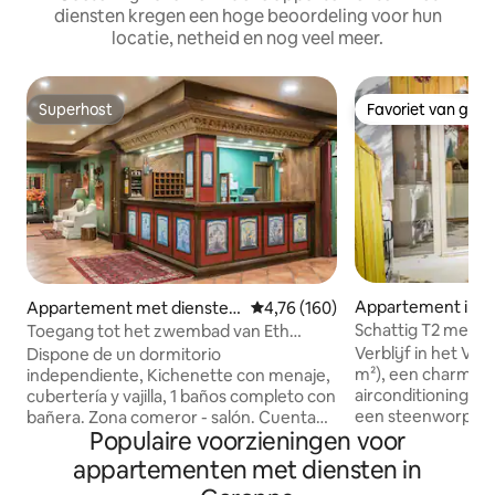
diensten kregen een hoge beoordeling voor hun
locatie, netheid en nog veel meer.
Superhost
Favoriet van gas
Superhost
Favoriet van gas
Appartement in B
Appartement met diensten
Gemiddelde beoordeling van 4,7
4,76 (160)
in Vielha
Schattig T2 met te
Toegang tot het zwembad van Eth
en mezzaninebed 
Refugi d'Aran
Verblijf in het Vi
Dispone de un dormitorio
m²), een charman
independiente, Kichenette con menaje,
airconditioning en
cubertería y vajilla, 1 baños completo con
een steenworp af
bañera. Zona comeror - salón. Cuentan
Populaire voorzieningen voor
beroemde Capucin
con Kichenette, ideal para estancias
historische centr
largas o para quienes prefieren cocinar
appartementen met diensten in
ligt in een prachti
durante su visita. Puede estar bastante