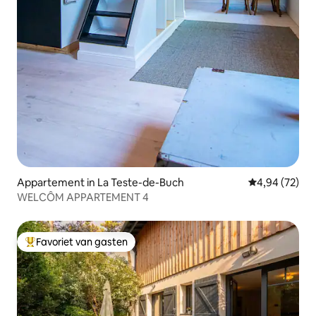
Appartement in La Teste-de-Buch
Gemiddelde be
4,94 (72)
WELCÔM APPARTEMENT 4
Favoriet van gasten
Topfavoriet van gasten