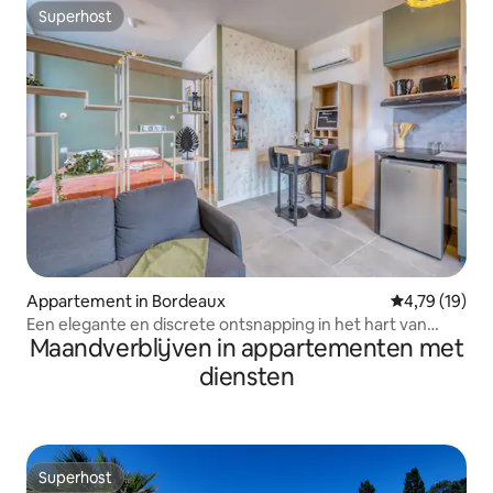
Superhost
Superhost
Appartement in Bordeaux
Gemiddelde be
4,79 (19)
Een elegante en discrete ontsnapping in het hart van
Maandverblijven in appartementen met
Bordeaux
diensten
Superhost
Superhost