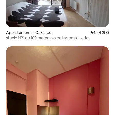
Appartement in Cazaubon
Gemiddelde be
4,44 (93)
studio N21 op 100 meter van de thermale baden