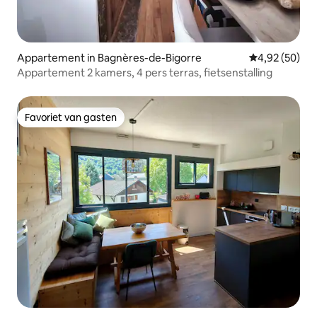
Appartement in Bagnères-de-Bigorre
Gemiddelde be
4,92 (50)
Appartement 2 kamers, 4 pers terras, fietsenstalling
Favoriet van gasten
Favoriet van gasten