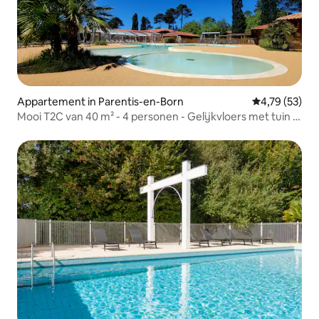
Appartement in Parentis-en-Born
Gemiddelde be
4,79 (53)
Mooi T2C van 40 m² - 4 personen - Gelijkvloers met tuin -
Dicht bij het meer