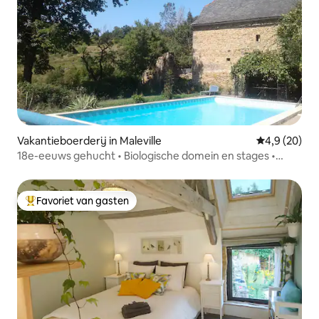
Vakantieboerderij in Maleville
Gemiddelde b
4,9 (20)
18e-eeuws gehucht • Biologische domein en stages •
Zwembad en natuur
Favoriet van gasten
Topfavoriet van gasten