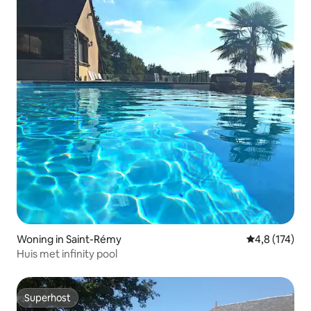
Woning in Saint-Rémy
Gemiddelde be
4,8 (174)
Huis met infinity pool
Superhost
Superhost