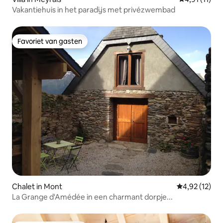
Vakantiehuis in het paradijs met privézwembad
Favoriet van gasten
Favoriet van gasten
Chalet in Mont
Gemiddelde be
4,92 (12)
La Grange d'Amédée in een charmant dorpje...