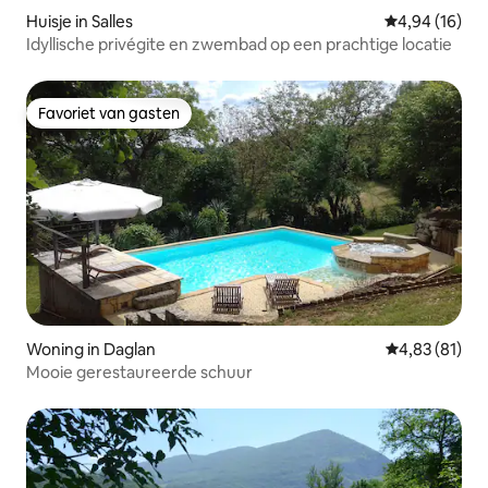
Huisje in Salles
Gemiddelde be
4,94 (16)
Idyllische privégite en zwembad op een prachtige locatie
Favoriet van gasten
Favoriet van gasten
Woning in Daglan
Gemiddelde be
4,83 (81)
Mooie gerestaureerde schuur