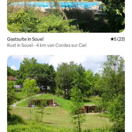
Gastsuite in Souel
Gemiddelde
5 (23)
Rust in Souel - 4 km van Cordes sur Ciel