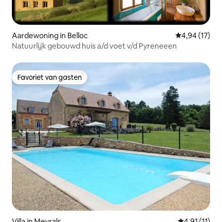
Aardewoning in Belloc
Gemiddelde be
4,94 (17)
Natuurlijk gebouwd huis a/d voet v/d Pyreneeen
Favoriet van gasten
Favoriet van gasten
Villa in Meyrals
Gemiddelde b
4,91 (11)