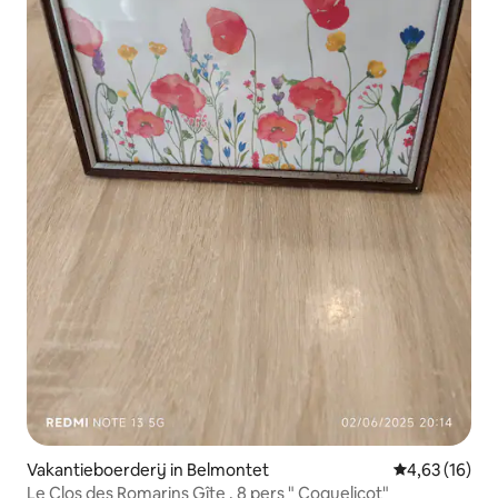
Vakantieboerderij in Belmontet
Gemiddelde be
4,63 (16)
Le Clos des Romarins Gîte . 8 pers " Coquelicot"