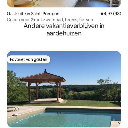
Gastsuite in Saint-Pompont
Gemiddelde be
4,97 (98)
Cocon voor 2 met zwembad, tennis, fietsen
Andere vakantieverblijven in
aardehuizen
Favoriet van gasten
Favoriet van gasten