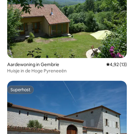
Aardewoning in Gembrie
Gemiddelde be
4,92 (13)
Huisje in de Hoge Pyreneeën
Superhost
Superhost