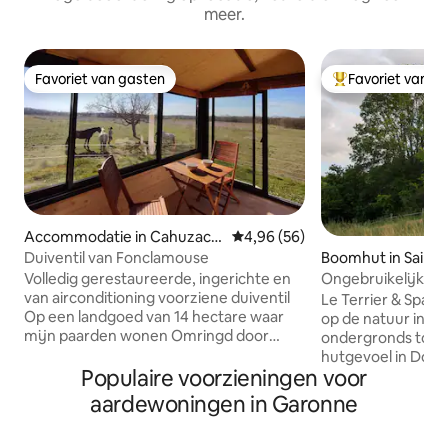
meer.
Favoriet van gasten
Favoriet van g
Favoriet van gasten
Topfavoriet van 
Accommodatie in Cahuzac-s
Gemiddelde beoordeling van 4,
4,96 (56)
ur-Vère
Duiventil van Fonclamouse
Boomhut in Saint
Volledig gerestaureerde, ingerichte en
Ongebruikelijk en k
van airconditioning voorziene duiventil
35 minuten van T
Le Terrier & Spa – 
Op een landgoed van 14 hectare waar
op de natuur in he
mijn paarden wonen Omringd door
ondergronds toev
wijnstokken in het hart van de Gaillac-
hutgevoel in Doma
wijngaard Gelijkvloers: keuken
Populaire voorzieningen voor
Terrier, in het har
uitgerust met douche, wastafel, toilet
meeslepende, ond
aardewoningen in Garonne
veranda toegevoegd in maart 2026 voor
ongewone accomm
extra comfort Verdieping: slaapkamer
op de vallei. Het 