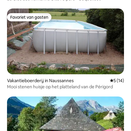
Favoriet van gasten
Favoriet van gasten
Vakantieboerderij in Naussannes
Gemiddelde
5 (14)
Mooi stenen huisje op het platteland van de Périgord