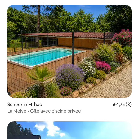
Schuur in Milhac
Gemiddelde b
4,75 (8)
La Melve • Gîte avec piscine privée