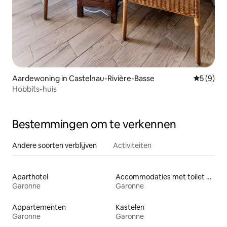
Aardewoning in Castelnau-Rivière-Basse
Gemiddeld
5 (9)
Hobbits-huis
Bestemmingen om te verkennen
Andere soorten verblijven
Activiteiten
Aparthotel
Accommodaties met toilet op toegankelijke hoogte
Garonne
Garonne
Appartementen
Kastelen
Garonne
Garonne