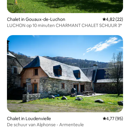
Chalet in Gouaux-de-Luchon
Gemiddelde be
4,82 (22)
LUCHON op 10 minuten CHARMANT CHALET SCHUUR 3*
Chalet in Loudenvielle
Gemiddelde be
4,77 (95)
De schuur van Alphonse - Armenteule