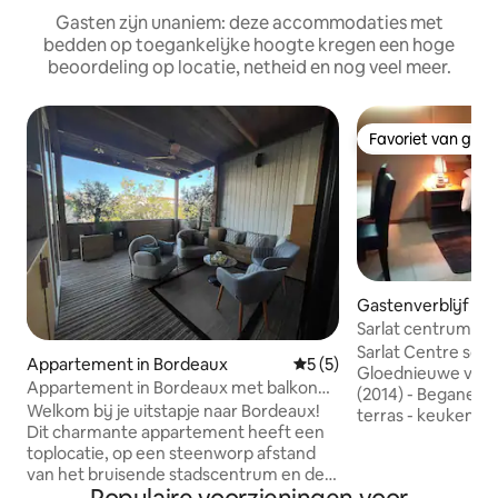
Gasten zijn unaniem: deze accommodaties met
bedden op toegankelijke hoogte kregen een hoge
beoordeling op locatie, netheid en nog veel meer.
Favoriet van gas
Favoriet van gas
Gastenverblijf in S
néda
Sarlat centrum 1 s
Sarlat Centre sch
Appartement in Bordeaux
Gemiddelde beoordeling va
5 (5)
Gloednieuwe volle
Appartement in Bordeaux met balkon
(2014) - Begane g
op een steenworp afstand van wijn en
Welkom bij je uitstapje naar Bordeaux!
terras - keuken- 
stad
Dit charmante appartement heeft een
gemakkelijke toe
toplocatie, op een steenworp afstand
gehandicapten (ro
van het bruisende stadscentrum en de
3000 m2 privéterre
beroemde wijnstreek. Geniet van het