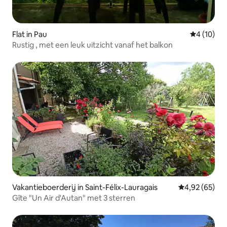
Flat in Pau
Gemiddelde
4 (10)
Rustig , met een leuk uitzicht vanaf het balkon
Vakantieboerderij in Saint-Félix-Lauragais
Gemiddelde be
4,92 (65)
Gîte "Un Air d'Autan" met 3 sterren