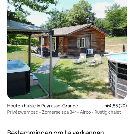
Houten huisje in Peyrusse-Grande
Gemiddelde be
4,85 (20)
Privézwembad - Zomerse spa 34° - Airco - Rustig chalet
Bestemmingen om te verkennen