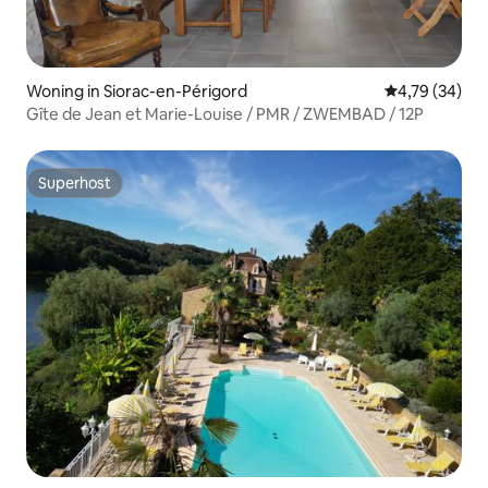
Woning in Siorac-en-Périgord
Gemiddelde be
4,79 (34)
Gîte de Jean et Marie-Louise / PMR / ZWEMBAD / 12P
Superhost
Superhost