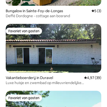
Bungalow in Sainte-Foy-de-Longas
Gemiddeld
5 (3)
Deffé Dordogne - cottage aan bosrand
Favoriet van gasten
Favoriet van gasten
Vakantieboerderij in Duravel
Gemiddelde be
4,97 (39)
Luxe huisje en zwembad op milieuvriendelijke
microboerderij
Favoriet van gasten
Favoriet van gasten