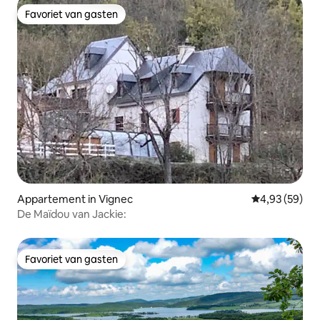
Favoriet van gasten
Favoriet van gasten
Appartement in Vignec
Gemiddelde be
4,93 (59)
De Maïdou van Jackie:
Favoriet van gasten
Favoriet van gasten