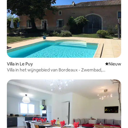
Villa in Le Puy
Nieuwe ac
Nieuw
Villa in het wijngebied van Bordeaux - Zwembad,
wijngaarden, 14 personen