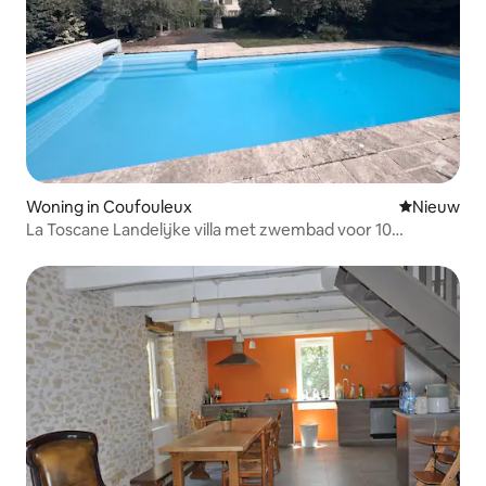
Woning in Coufouleux
Nieuwe ac
Nieuw
La Toscane Landelijke villa met zwembad voor 10
personen