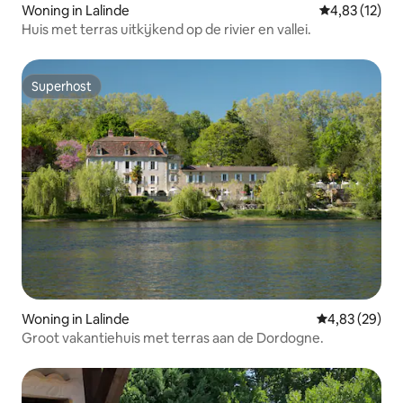
Woning in Lalinde
Gemiddelde be
4,83 (12)
Huis met terras uitkijkend op de rivier en vallei.
Superhost
Superhost
Woning in Lalinde
Gemiddelde be
4,83 (29)
Groot vakantiehuis met terras aan de Dordogne.