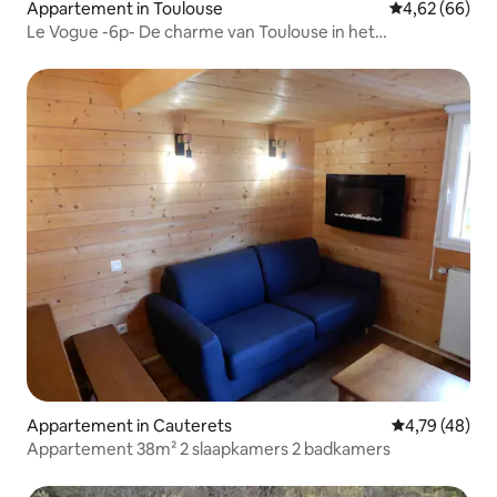
Appartement in Toulouse
Gemiddelde be
4,62 (66)
Le Vogue -6p- De charme van Toulouse in het
hypercentrum
Appartement in Cauterets
Gemiddelde be
4,79 (48)
Appartement 38m² 2 slaapkamers 2 badkamers