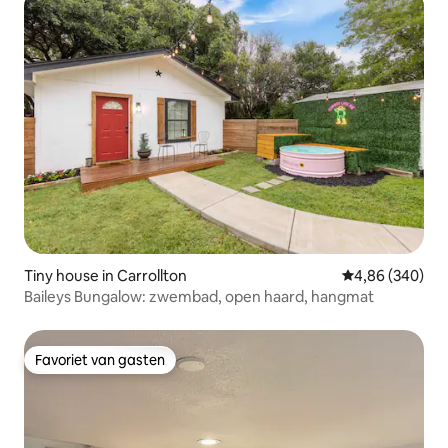
Tiny house in Carrollton
Gemiddelde beo
4,86 (340)
Baileys Bungalow: zwembad, open haard, hangmat
Favoriet van gasten
Favoriet van gasten