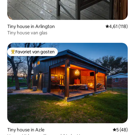
Tiny house in Arlington
Gemiddelde be
4,61 (118)
Tiny house van glas
Favoriet van gasten
Topfavoriet van gasten
Tiny house in Azle
Gemiddelde
5 (48)