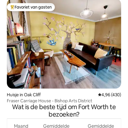
Favoriet van gasten
Topfavoriet van gasten
Huisje in Oak Cliff
Gemiddelde beo
4,96 (430)
Fraser Carriage House - Bishop Arts District
Wat is de beste tijd om Fort Worth te
bezoeken?
Maand
Gemiddelde
Gemiddelde