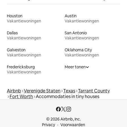
Houston
Austin
Vakantiewoningen
Vakantiewoningen
Dallas
San Antonio
Vakantiewoningen
Vakantiewoningen
Galveston
Oklahoma City
Vakantiewoningen
Vakantiewoningen
Fredericksburg
Meer tonen
Vakantiewoningen
Airbnb
Verenigde Staten
Texas
Tarrant County
Fort Worth
Accommodaties in tiny houses
© 2026 Airbnb, Inc.
Privacy
Voorwaarden