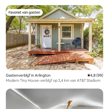
Favoriet van gasten
Favoriet van gasten
Gastenverblijf in Arlington
Gemiddelde b
4,8 (99)
Modern Tiny House-verblijf op 2,4 km van AT&T Stadium