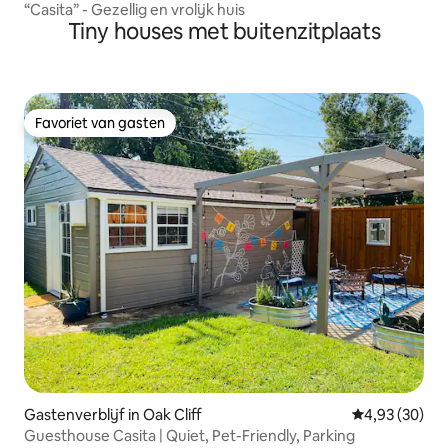
“Casita” - Gezellig en vrolijk huis
Tiny houses met buitenzitplaats
Favoriet van gasten
Favoriet van gasten
Gastenverblijf in Oak Cliff
Gemiddelde be
4,93 (30)
Guesthouse Casita | Quiet, Pet-Friendly, Parking