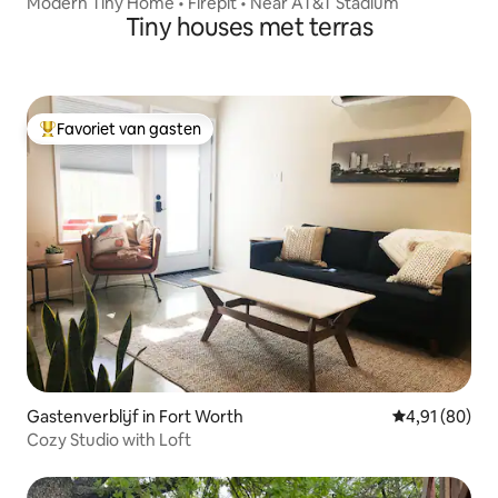
Modern Tiny Home • Firepit • Near AT&T Stadium
Tiny houses met terras
Favoriet van gasten
Topfavoriet van gasten
Gastenverblijf in Fort Worth
Gemiddelde be
4,91 (80)
Cozy Studio with Loft