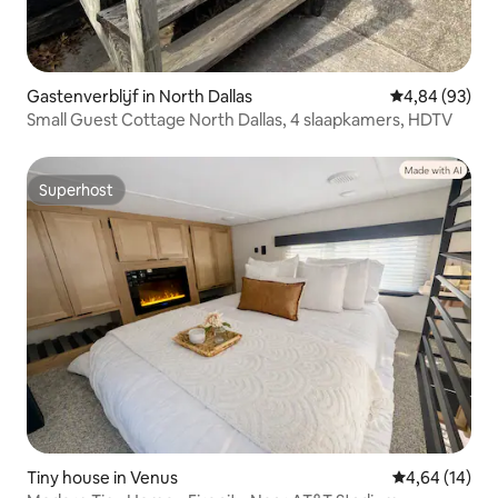
Gastenverblijf in North Dallas
Gemiddelde be
4,84 (93)
Small Guest Cottage North Dallas, 4 slaapkamers, HDTV
Superhost
Superhost
Tiny house in Venus
Gemiddelde be
4,64 (14)