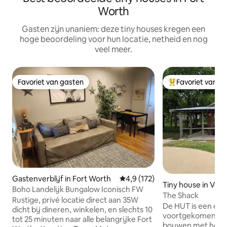
Worth
Gasten zijn unaniem: deze tiny houses kregen een
hoge beoordeling voor hun locatie, netheid en nog
veel meer.
Favoriet van gasten
Favoriet van g
Favoriet van gasten
Topfavoriet van 
Gastenverblijf in Fort Worth
Gemiddelde beoordeling van 4,
4,9 (172)
Tiny house in Ven
Boho Landelijk Bungalow Iconisch FW
The Shack
Rustige, privé locatie direct aan 35W
De HUT is een eclectische ruimte die is
dicht bij dineren, winkelen, en slechts 10
voortgekomen uit 
tot 25 minuten naar alle belangrijke Fort
bouwen met herge