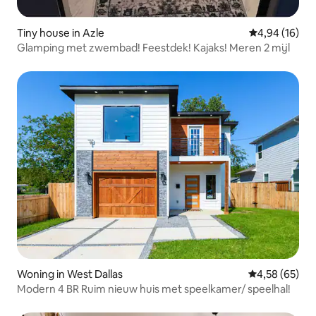
Tiny house in Azle
Gemiddelde be
4,94 (16)
Glamping met zwembad! Feestdek! Kajaks! Meren 2 mijl
Woning in West Dallas
Gemiddelde be
4,58 (65)
Modern 4 BR Ruim nieuw huis met speelkamer/ speelhal!