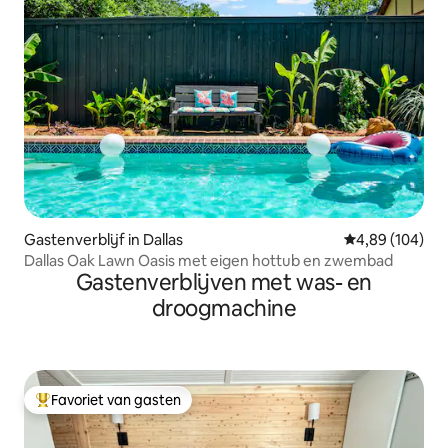
Gastenverblijf in Dallas
Gemiddelde beo
4,89 (104)
Dallas Oak Lawn Oasis met eigen hottub en zwembad
Gastenverblijven met was- en
droogmachine
Favoriet van gasten
Topfavoriet van gasten