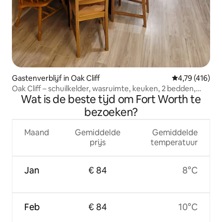
Gastenverblijf in Oak Cliff
Gemiddelde beo
4,79 (416)
Oak Cliff – schuilkelder, wasruimte, keuken, 2 bedden,
Wat is de beste tijd om Fort Worth te
bureau
bezoeken?
Maand
Gemiddelde
Gemiddelde
prijs
temperatuur
Jan
€ 84
8°C
Feb
€ 84
10°C