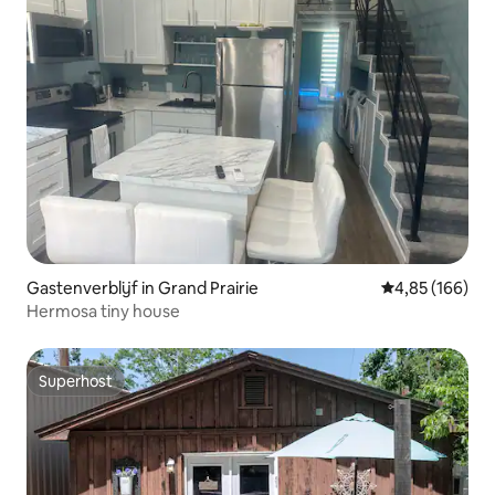
Gastenverblijf in Grand Prairie
Gemiddelde beo
4,85 (166)
Hermosa tiny house
Superhost
Superhost