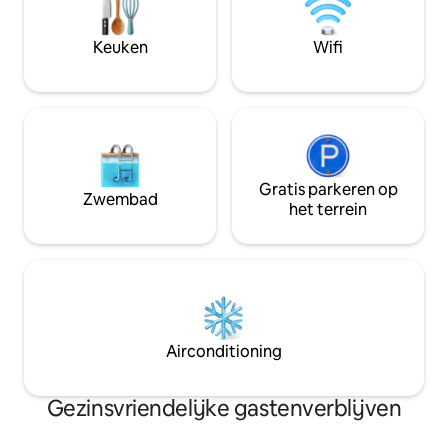
appartement. Je 
woning. De woning omvat totale privacy,
van een eigen loop
grote keuken, studeerkamer, dinette en
Keuken
Wifi
waar je kunt zitte
badkamer. Eigen oprit met gecodeerde
ochtendkoffie of 
eigen ingang, Arlo Security, WiFi.
Gratis parkeren op
Zwembad
het terrein
Airconditioning
Gezinsvriendelijke gastenverblijven