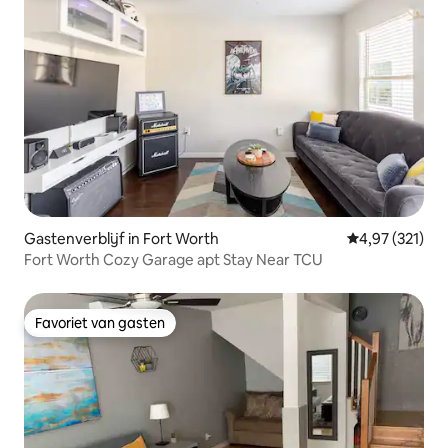
Gastenverblijf in Fort Worth
Gemiddelde beo
4,97 (321)
Fort Worth Cozy Garage apt Stay Near TCU
Favoriet van gasten
Favoriet van gasten