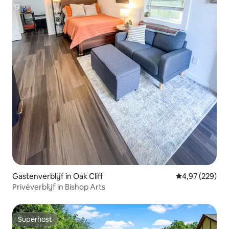
Gastenverblijf in Oak Cliff
Gemiddelde beo
4,97 (229)
Privéverblijf in Bishop Arts
Superhost
Superhost