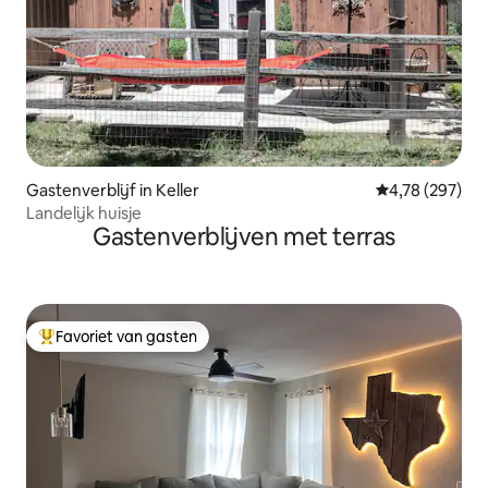
Gastenverblijf in Keller
Gemiddelde beo
4,78 (297)
Landelijk huisje
Gastenverblijven met terras
Favoriet van gasten
Topfavoriet van gasten