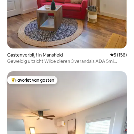
Gastenverblijf in Mansfield
Gemiddelde 
5 (156)
Geweldig uitzicht Wilde dieren 3 veranda's ADA 5mi
Dwntwn
Favoriet van gasten
Topfavoriet van gasten