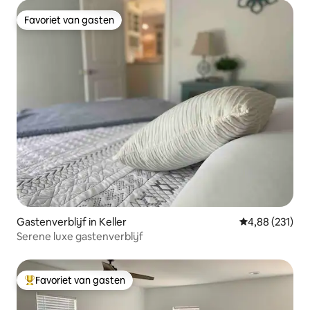
Favoriet van gasten
Favoriet van gasten
Gastenverblijf in Keller
Gemiddelde beo
4,88 (231)
Serene luxe gastenverblijf
Favoriet van gasten
Topfavoriet van gasten