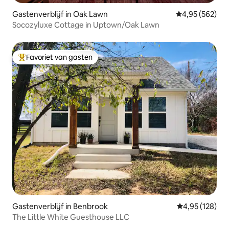
Gastenverblijf in Oak Lawn
Gemiddelde beo
4,95 (562)
Socozyluxe Cottage in Uptown/Oak Lawn
Favoriet van gasten
Topfavoriet van gasten
Gastenverblijf in Benbrook
Gemiddelde beo
4,95 (128)
The Little White Guesthouse LLC