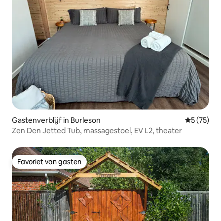
Gastenverblijf in Burleson
Gemiddelde
5 (75)
Zen Den Jetted Tub, massagestoel, EV L2, theater
Favoriet van gasten
Favoriet van gasten