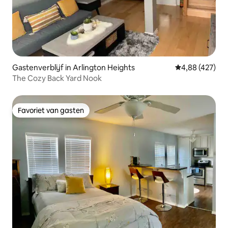
Gastenverblijf in Arlington Heights
Gemiddelde beo
4,88 (427)
The Cozy Back Yard Nook
Favoriet van gasten
Favoriet van gasten