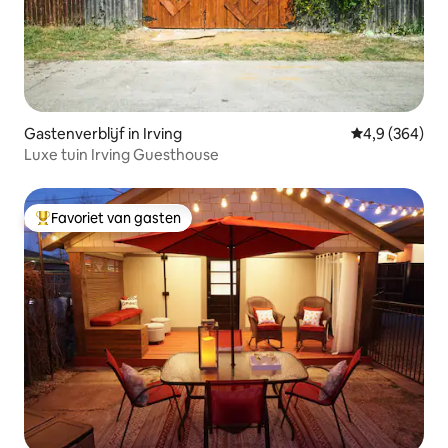
Gastenverblijf in Irving
Gemiddelde be
4,9 (364)
Luxe tuin Irving Guesthouse
Favoriet van gasten
Topfavoriet van gasten