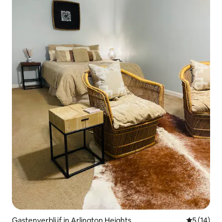
Gastenverblijf in Arlington Heights
Gemiddelde
5 (14)