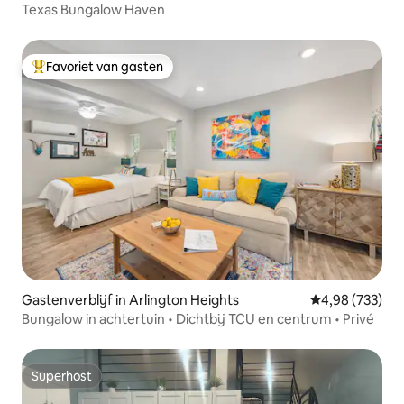
Texas Bungalow Haven
Favoriet van gasten
Topfavoriet van gasten
Gastenverblijf in Arlington Heights
Gemiddelde beo
4,98 (733)
Bungalow in achtertuin • Dichtbij TCU en centrum • Privé
Superhost
Superhost