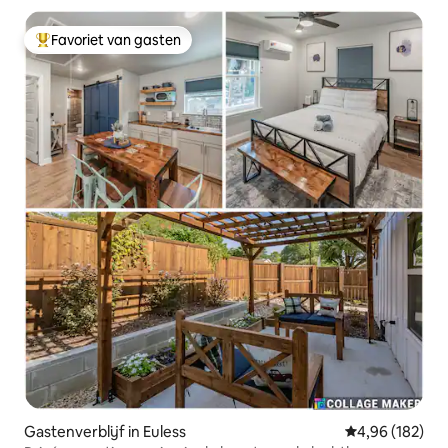
Favoriet van gasten
Topfavoriet van gasten
Gastenverblijf in Euless
Gemiddelde beo
4,96 (182)