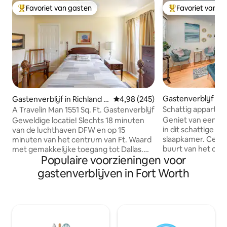
Favoriet van gasten
Favoriet van g
Topfavoriet van gasten
Topfavoriet van 
Gastenverblijf in 
Gastenverblijf in Richland H
Gemiddelde beoordeling van 4,9
4,98 (245)
Heights
ills
Schattig appartem
A Travelin Man 1551 Sq. Ft. Gastenverblijf
Dickies, het cent
Geniet van een hee
Geweldige locatie! Slechts 18 minuten
in dit schattige a
van de luchthaven DFW en op 15
slaapkamer. Centra
minuten van het centrum van Ft. Waard
buurt van het cen
met gemakkelijke toegang tot Dallas.
Populaire voorzieningen voor
TCU en meer! Dit
Woning is volledig uitgerust. De
op de tweede verd
Secundaire Eenheid is gewijd aan
gastenverblijven in Fort Worth
voorzieningen, w
Airbnb. Slechts één (1) gast is
wasmachine/-drog
toegestaan in de accommodatie, geen
keuken en andere
kinderen Geen huisdieren. Het
verblijf perfect te ma
overtreden van de regels betekent
voldoende gratis 
verbeurdverklaring van je geld en
direct buiten, dire
onmiddellijke verwijdering uit de