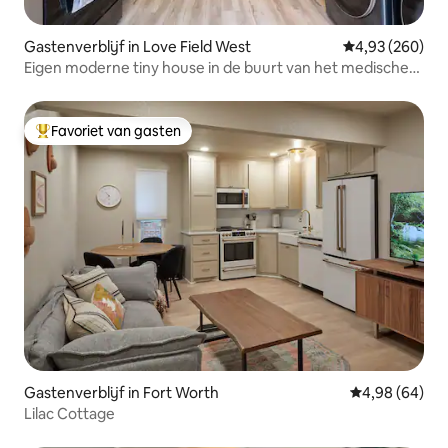
Gastenverblijf in Love Field West
Gemiddelde beo
4,93 (260)
Eigen moderne tiny house in de buurt van het medische
district
Favoriet van gasten
Topfavoriet van gasten
Gastenverblijf in Fort Worth
Gemiddelde be
4,98 (64)
Lilac Cottage