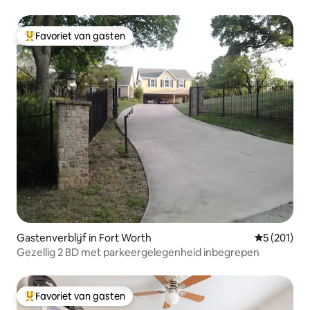
Favoriet van gasten
Topfavoriet van gasten
Gastenverblijf in Fort Worth
Gemiddelde 
5 (201)
Gezellig 2 BD met parkeergelegenheid inbegrepen
Favoriet van gasten
Topfavoriet van gasten