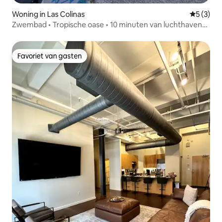
Woning in Las Colinas
Gemiddeld
5 (3)
Zwembad • Tropische oase • 10 minuten van luchthaven
DFW
Favoriet van gasten
Favoriet van gasten