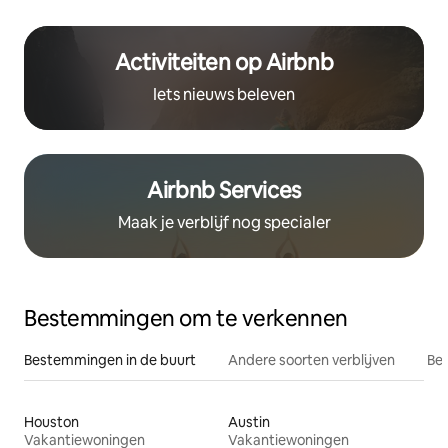
Activiteiten op Airbnb
Iets nieuws beleven
Airbnb Services
Maak je verblijf nog specialer
Bestemmingen om te verkennen
Bestemmingen in de buurt
Andere soorten verblijven
Bes
Houston
Austin
Vakantiewoningen
Vakantiewoningen