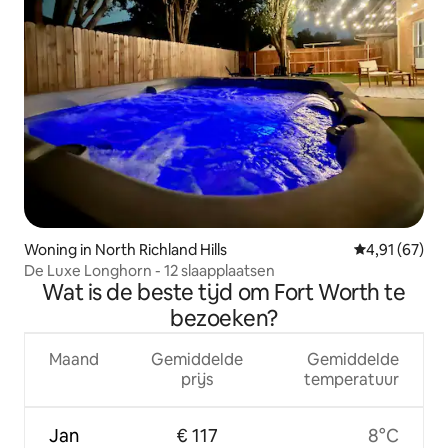
Woning in North Richland Hills
Gemiddelde be
4,91 (67)
De Luxe Longhorn - 12 slaapplaatsen
Wat is de beste tijd om Fort Worth te
bezoeken?
Maand
Gemiddelde
Gemiddelde
prijs
temperatuur
Jan
€ 117
8°C