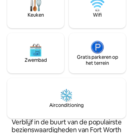
Center en Harris M
het vliegtuig eronder ✔ Een verblijf met
Ideaal voor toeris
een luchtvaartthema dat anders is dan
verpleegkundigen, 
Keuken
Wifi
alles
familiebezoeken o
rustige ontsnappi
Gratis parkeren op
Zwembad
het terrein
Airconditioning
Verblijf in de buurt van de populairste
bezienswaardigheden van Fort Worth