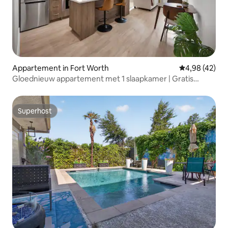
Appartement in Fort Worth
Gemiddelde be
4,98 (42)
Gloednieuw appartement met 1 slaapkamer | Gratis
parkeergelegenheid | Fort Worth
Superhost
Superhost