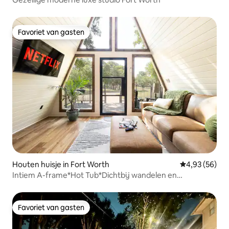
Favoriet van gasten
Favoriet van gasten
Houten huisje in Fort Worth
Gemiddelde be
4,93 (56)
Intiem A-frame*Hot Tub*Dichtbij wandelen en
Stockyards
Favoriet van gasten
Favoriet van gasten