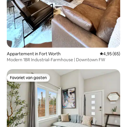
Appartement in Fort Worth
Gemiddelde be
4,95 (65)
Modern 1BR Industrial-Farmhouse | Downtown FW
Favoriet van gasten
Favoriet van gasten