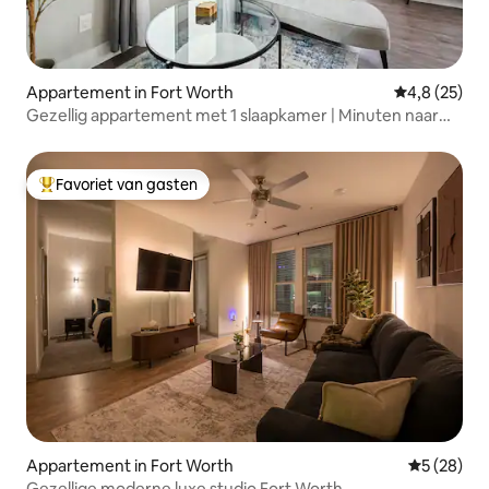
Appartement in Fort Worth
Gemiddelde b
4,8 (25)
Gezellig appartement met 1 slaapkamer | Minuten naar
het centrum en Stockyards
Favoriet van gasten
Topfavoriet van gasten
Appartement in Fort Worth
Gemiddelde
5 (28)
Gezellige moderne luxe studio Fort Worth