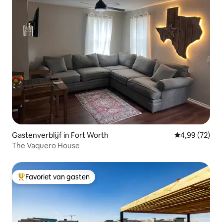
Gastenverblijf in Fort Worth
Gemiddelde be
4,99 (72)
The Vaquero House
Favoriet van gasten
Topfavoriet van gasten