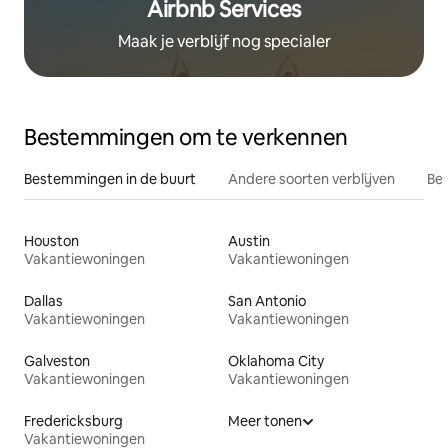
Airbnb Services
Maak je verblijf nog specialer
Bestemmingen om te verkennen
Bestemmingen in de buurt
Andere soorten verblijven
Bes
Houston
Austin
Vakantiewoningen
Vakantiewoningen
Dallas
San Antonio
Vakantiewoningen
Vakantiewoningen
Galveston
Oklahoma City
Vakantiewoningen
Vakantiewoningen
Fredericksburg
Meer tonen
Vakantiewoningen