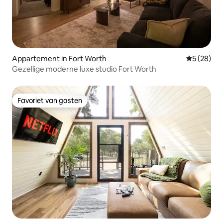
Appartement in Fort Worth
Gemiddelde
5 (28)
Gezellige moderne luxe studio Fort Worth
Favoriet van gasten
Favoriet van gasten