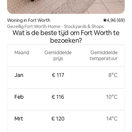
Woning in Fort Worth
Gemiddelde be
4,96 (69)
Gezellig Fort Worth Home - Stockyards & Shops
Wat is de beste tijd om Fort Worth te
bezoeken?
Maand
Gemiddelde
Gemiddelde
prijs
temperatuur
Jan
€ 117
8°C
Feb
€ 116
10°C
Mrt
€ 120
14°C