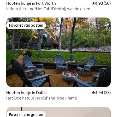
Houten huisje in Fort Worth
Gemiddelde be
4,93 (56)
Intiem A-frame*Hot Tub*Dichtbij wandelen en
Stockyards
Favoriet van gasten
Favoriet van gasten
Houten huisje in Dallas
Gemiddelde be
4,94 (33)
Het luxe natuurverblijf The Tree Frame
Favoriet van gasten
Favoriet van gasten