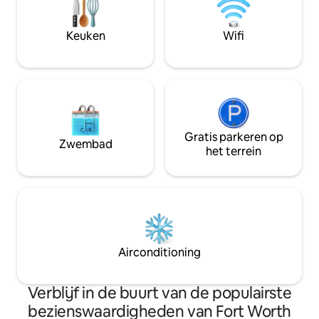
Center en Harris M
het vliegtuig eronder ✔ Een verblijf met
Ideaal voor toeris
een luchtvaartthema dat anders is dan
verpleegkundigen, 
Keuken
Wifi
alles
familiebezoeken o
rustige ontsnappi
Gratis parkeren op
Zwembad
het terrein
Airconditioning
Verblijf in de buurt van de populairste
bezienswaardigheden van Fort Worth