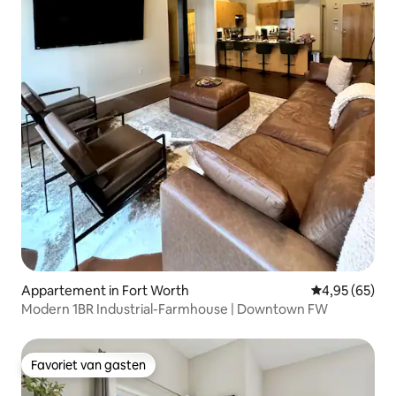
Appartement in Fort Worth
Gemiddelde be
4,95 (65)
Modern 1BR Industrial-Farmhouse | Downtown FW
Favoriet van gasten
Favoriet van gasten