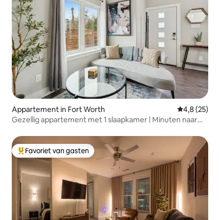
Appartement in Fort Worth
Gemiddelde b
4,8 (25)
Gezellig appartement met 1 slaapkamer | Minuten naar
het centrum en Stockyards
Favoriet van gasten
Topfavoriet van gasten