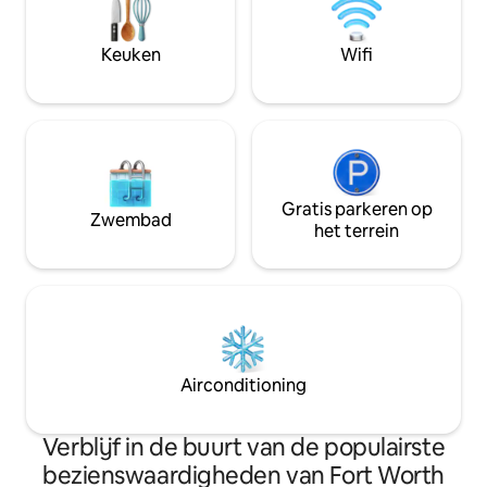
Center en Harris M
het vliegtuig eronder ✔ Een verblijf met
Ideaal voor toeris
een luchtvaartthema dat anders is dan
verpleegkundigen, 
Keuken
Wifi
alles
familiebezoeken o
rustige ontsnappi
Gratis parkeren op
Zwembad
het terrein
Airconditioning
Verblijf in de buurt van de populairste
bezienswaardigheden van Fort Worth