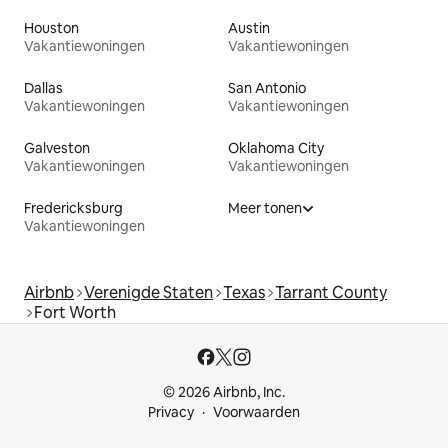
Houston
Austin
Vakantiewoningen
Vakantiewoningen
Dallas
San Antonio
Vakantiewoningen
Vakantiewoningen
Galveston
Oklahoma City
Vakantiewoningen
Vakantiewoningen
Fredericksburg
Meer tonen
Vakantiewoningen
Airbnb
Verenigde Staten
Texas
Tarrant County
Fort Worth
© 2026 Airbnb, Inc.
Privacy
Voorwaarden