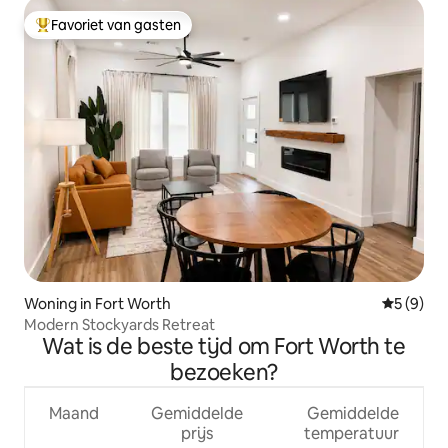
Favoriet van gasten
Topfavoriet van gasten
Woning in Fort Worth
Gemiddeld
5 (9)
Modern Stockyards Retreat
Wat is de beste tijd om Fort Worth te
bezoeken?
Maand
Gemiddelde
Gemiddelde
prijs
temperatuur