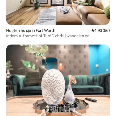
Houten huisje in Fort Worth
Gemiddelde be
4,93 (56)
Intiem A-frame*Hot Tub*Dichtbij wandelen en
Stockyards