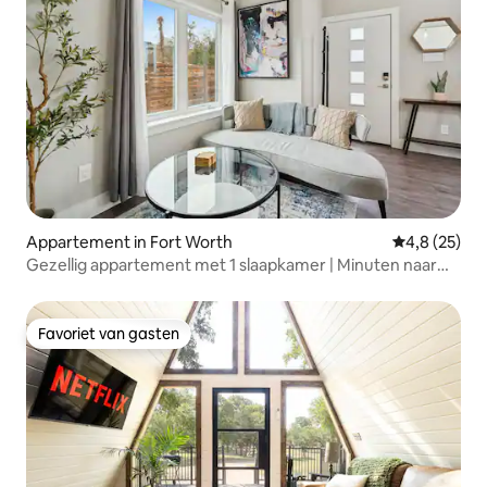
Appartement in Fort Worth
Gemiddelde b
4,8 (25)
Gezellig appartement met 1 slaapkamer | Minuten naar
het centrum en Stockyards
Favoriet van gasten
Favoriet van gasten