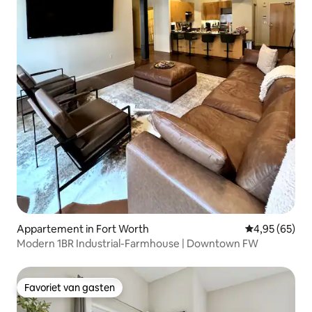
Appartement in Fort Worth
Gemiddelde be
4,95 (65)
Modern 1BR Industrial-Farmhouse | Downtown FW
Favoriet van gasten
Favoriet van gasten