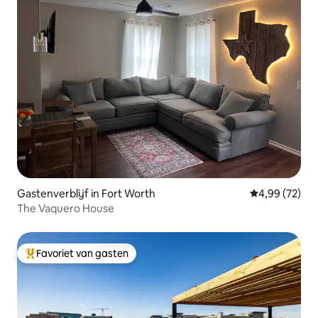
Gastenverblijf in Fort Worth
Gemiddelde be
4,99 (72)
The Vaquero House
Favoriet van gasten
Topfavoriet van gasten