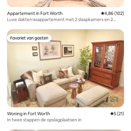
Appartement in Fort Worth
Gemiddelde beo
4,86 (102)
Luxe dakterrasappartement met 2 slaapkamers en 2
badkamers | FIFA DFW Apartment Retreat
Favoriet van gasten
Favoriet van gasten
Woning in Fort Worth
Gemiddeld
5 (21)
In twee stappen de opslagplaatsen in