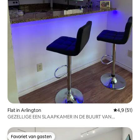
Flat in Arlington
Gemiddelde 
4,9 (51)
GEZELLIGE EEN SLAAPKAMER IN DE BUURT VAN
AT&T/TEXAS LIVE
Favoriet van gasten
Favoriet van gasten