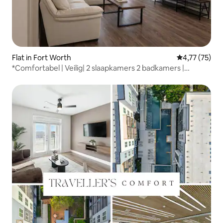
Flat in Fort Worth
Gemiddelde be
4,77 (75)
*Comfortabel | Veilig| 2 slaapkamers 2 badkamers |
Toegang tot het zwembad