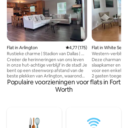
Flat in Arlington
Gemiddelde beoordeling van 4,7
4,77 (175)
Flat in White Sett
Rustieke charme | Stadion van Dallas | Op
Western-verblijf
loopafstand van de FIFA
Creëer de herinneringen van ons leven
Deze charmante u
in onze hut-achtige verblijf in de stad! Je
slaapkamer en één
bent op een steenworp afstand van de
voor een enkele/ o
beste plekken van Arlington, waaronder
2 gasten toegesta
Populaire voorzieningen voor flats in Fort
het AT&T Stadium, Choctaw Stadium,
slaapkamer beschi
Globe Life Field en Texas Live! Wij zijn
kingsize bed. De 
Worth
zorgzame en ervaren Superhosts die
keuken en uitnod
willen dat jullie het best mogelijke
maken het gemakk
verblijf hebben! Dit specifieke
maaltijden te gen
appartement heeft slechts 1 badkamer.
moderne badkame
We hebben andere vergelijkbare
voorzieningen bie
accommodaties in de omgeving, dus als
perfecte mix van 
deze accommodatie niet beschikbaar is
functionaliteit voor