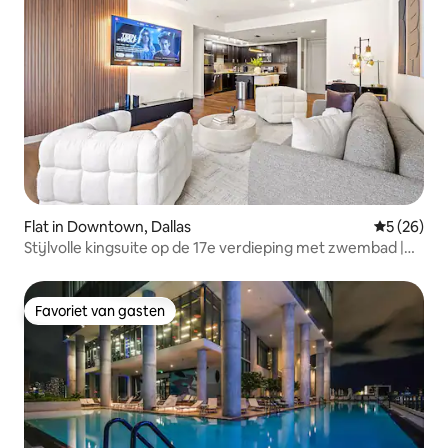
Flat in Downtown, Dallas
Gemiddelde
5 (26)
Stijlvolle kingsuite op de 17e verdieping met zwembad |
Fitnessruimte en parkeergelegenheid
Favoriet van gasten
Favoriet van gasten