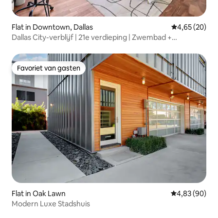
Flat in Downtown, Dallas
Gemiddelde be
4,65 (20)
Dallas City-verblijf | 21e verdieping | Zwembad +
fitnessruimte
Favoriet van gasten
Favoriet van gasten
Flat in Oak Lawn
Gemiddelde be
4,83 (90)
Modern Luxe Stadshuis