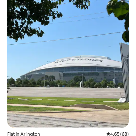
Flat in Arlington
Gemiddelde be
4,65 (68)