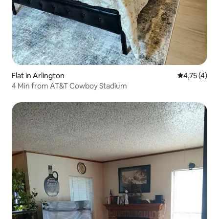
Flat in Arlington
Gemiddelde 
4,75 (4)
4 Min from AT&T Cowboy Stadium