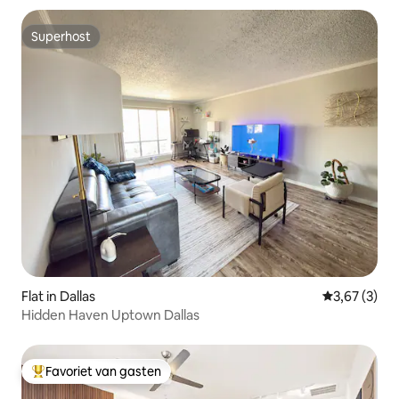
Superhost
Superhost
Flat in Dallas
Gemiddelde b
3,67 (3)
Hidden Haven Uptown Dallas
Favoriet van gasten
Topfavoriet van gasten