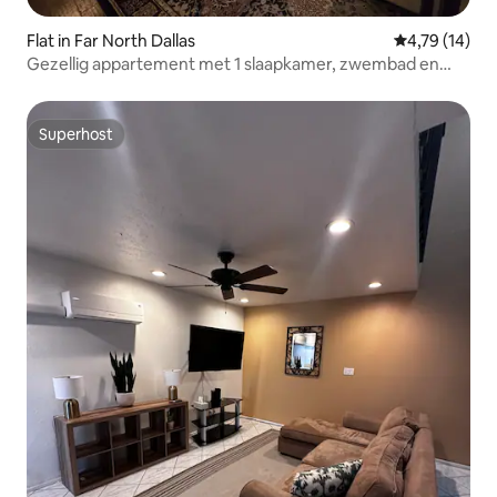
Flat in Far North Dallas
Gemiddelde be
4,79 (14)
Gezellig appartement met 1 slaapkamer, zwembad en
patio in omheinde gemeenschap
Superhost
Superhost