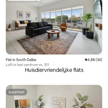
Flat in South Dallas
Gemiddelde be
4,88 (34)
Loft in het centrum nr. 311
Huisdiervriendelijke flats
Superhost
Superhost