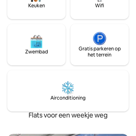
voor de datums die je wilt bezoeken,
bevindt zich op d
Keuken
Wifi
bekijk dan ons profiel voor onze andere
Op slechts 12 min
advertenties :)
centrum van Fort Wort
overkant van Loc
Gratis parkeren op
Zwembad
het terrein
Airconditioning
Flats voor een weekje weg