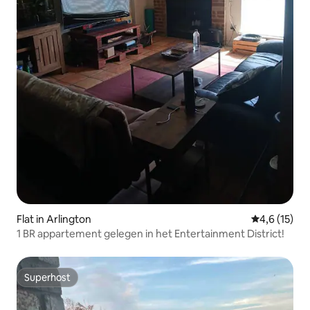
Flat in Arlington
Gemiddelde 
4,6 (15)
1 BR appartement gelegen in het Entertainment District!
Superhost
Superhost