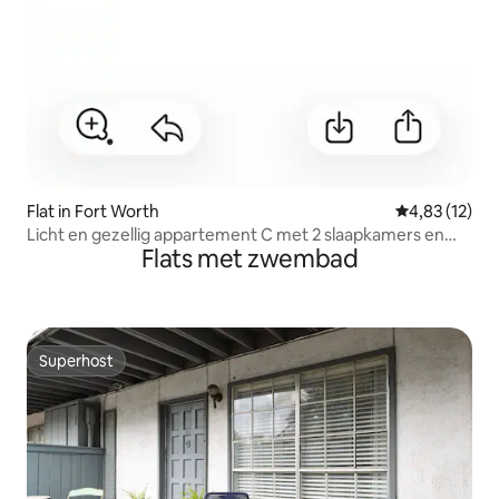
Flat in Fort Worth
Gemiddelde be
4,83 (12)
Licht en gezellig appartement C met 2 slaapkamers en
Flats met zwembad
een eigen patio bij de ingang
Superhost
Superhost