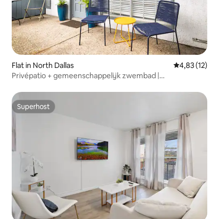
Flat in North Dallas
Gemiddelde be
4,83 (12)
Privépatio + gemeenschappelijk zwembad |
Appartement op de eerste verdieping
Superhost
Superhost