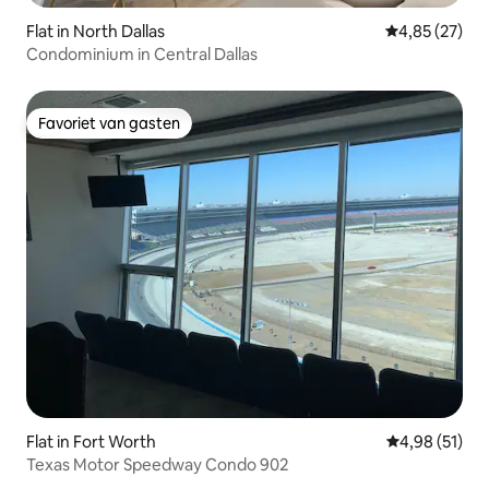
Flat in North Dallas
Gemiddelde be
4,85 (27)
Condominium in Central Dallas
Favoriet van gasten
Favoriet van gasten
Flat in Fort Worth
Gemiddelde be
4,98 (51)
Texas Motor Speedway Condo 902