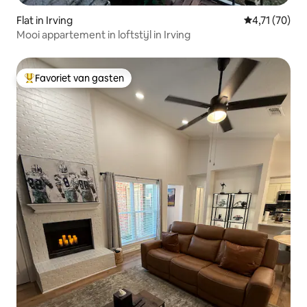
Flat in Irving
Gemiddelde b
4,71 (70)
Mooi appartement in loftstijl in Irving
Favoriet van gasten
Topfavoriet van gasten