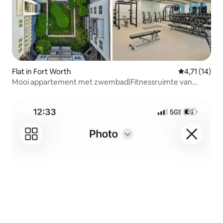
Flat in Fort Worth
Gemiddelde b
4,71 (14)
Mooi appartement met zwembad|Fitnessruimte van
Traveller's Comfort