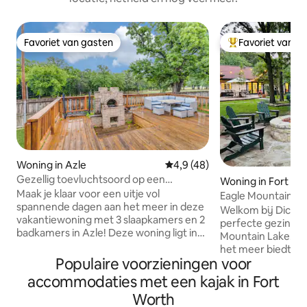
Favoriet van gasten
Favoriet van g
Favoriet van gasten
Topfavoriet van 
Woning in Azle
Gemiddelde beoordeling van 4
4,9 (48)
Gezellig toevluchtsoord op een
Woning in Fort Wo
steenworp afstand van het meer
Maak je klaar voor een uitje vol
Eagle Mountain La
spannende dagen aan het meer in deze
Bubbelbad
Welkom bij Dick's 
vakantiewoning met 3 slaapkamers en 2
perfecte gezinsret
badkamers in Azle! Deze woning ligt in
Mountain Lake! Dit
een rustige buurt en biedt het perfecte
het meer biedt co
toevluchtsoord aan het meer met zijn
Populaire voorzieningen voor
12 gasten, waardoo
volledige keuken, uitnodigende
bijeenkomsten en
accommodaties met een kajak in Fort
woonkamer en ruime achtertuin. Neem
generaties. Gewen
Worth
de kajaks mee voor een ritje, geniet van
oostkant van het 