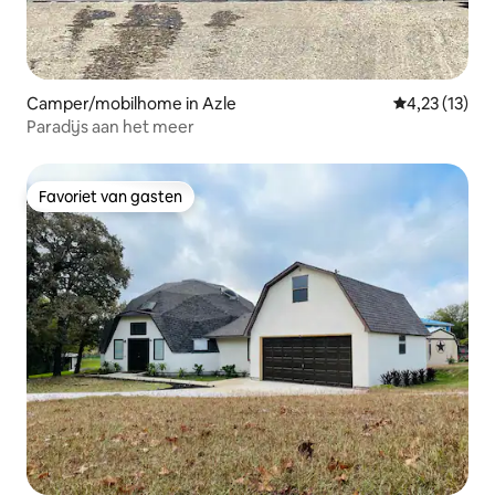
Camper/mobilhome in Azle
Gemiddelde b
4,23 (13)
Paradijs aan het meer
Favoriet van gasten
Favoriet van gasten