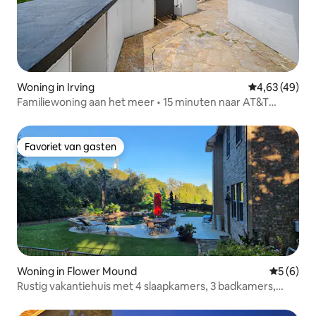
Woning in Irving
Gemiddelde be
4,63 (49)
Familiewoning aan het meer • 15 minuten naar AT&T
Stadium
Favoriet van gasten
Favoriet van gasten
Woning in Flower Mound
Gemiddeld
5 (6)
Rustig vakantiehuis met 4 slaapkamers, 3 badkamers,
zwembad en uitzicht op het meer