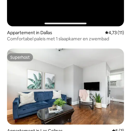
Appartement in Dallas
Gemiddelde b
4,73 (11)
Comfortabel paleis met 1 slaapkamer en zwembad
Superhost
Superhost
Appartement in Las Colinas
Gemiddeld
5 (3)