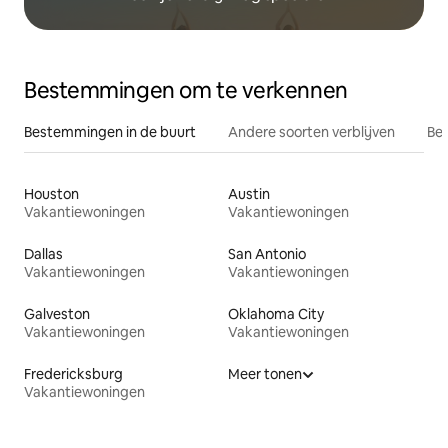
Bestemmingen om te verkennen
Bestemmingen in de buurt
Andere soorten verblijven
Bes
Houston
Austin
Vakantiewoningen
Vakantiewoningen
Dallas
San Antonio
Vakantiewoningen
Vakantiewoningen
Galveston
Oklahoma City
Vakantiewoningen
Vakantiewoningen
Fredericksburg
Meer tonen
Vakantiewoningen