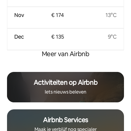
Nov
€ 174
13°C
Dec
€ 135
9°C
Meer van Airbnb
Activiteiten op Airbnb
Iets nieuws beleven
Airbnb Services
Maak je verblijf nog specialer