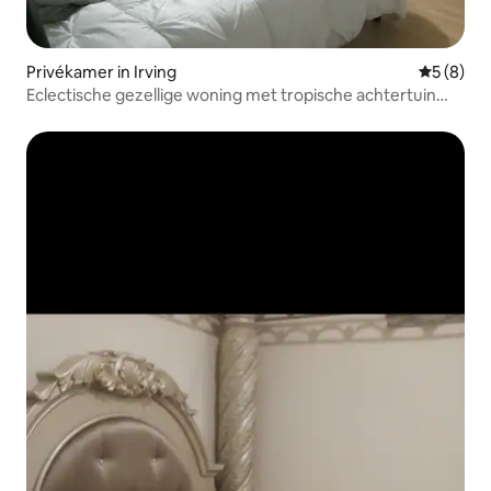
Privékamer in Irving
Gemiddeld
5 (8)
Eclectische gezellige woning met tropische achtertuin
ontsnapping