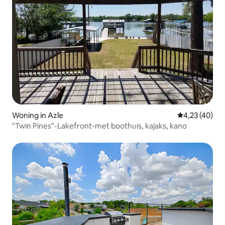
Woning in Azle
Gemiddelde be
4,23 (40)
"Twin Pines"-Lakefront-met boothuis, kajaks, kano