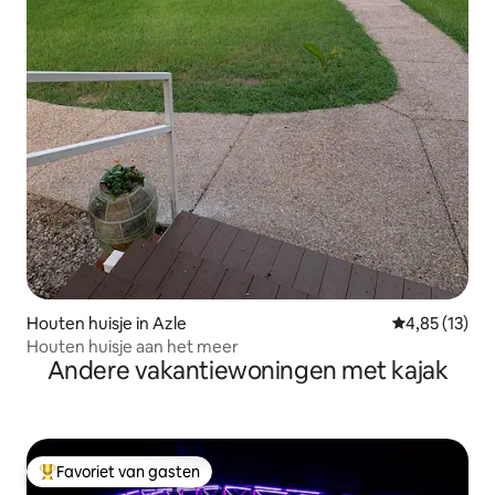
Houten huisje in Azle
Gemiddelde be
4,85 (13)
Houten huisje aan het meer
Andere vakantiewoningen met kajak
Favoriet van gasten
Topfavoriet van gasten