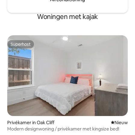
Woningen met kajak
Superhost
Superhost
Privékamer in Oak Cliff
Nieuwe ac
Nieuw
Modern designwoning / privékamer met kingsize bed!