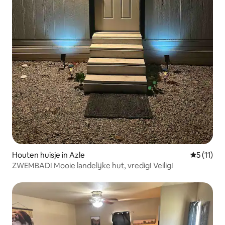
Houten huisje in Azle
Gemiddeld
5 (11)
ZWEMBAD! Mooie landelijke hut, vredig! Veilig!