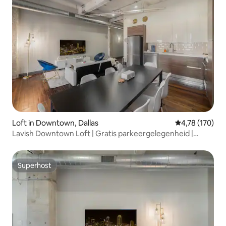
Loft in Downtown, Dallas
Gemiddelde beo
4,78 (170)
Lavish Downtown Loft | Gratis parkeergelegenheid |
Zwembad
Superhost
Superhost