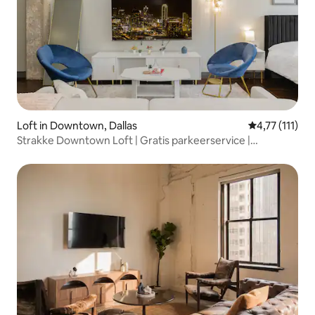
Loft in Downtown, Dallas
Gemiddelde be
4,77 (111)
Strakke Downtown Loft | Gratis parkeerservice |
Zwembad