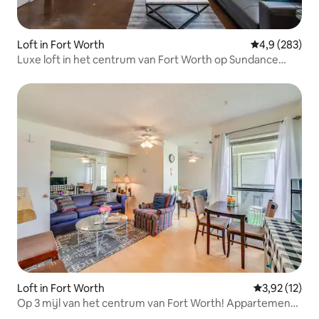
Loft in Fort Worth
Gemiddelde be
4,9 (283)
Luxe loft in het centrum van Fort Worth op Sundance
Square
Loft in Fort Worth
Gemiddelde b
3,92 (12)
Op 3 mijl van het centrum van Fort Worth! Appartement
met bubbelbad en zwembad