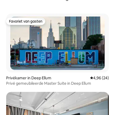
Favoriet van gasten
Favoriet van gasten
Privékamer in Deep Ellum
Gemiddelde be
4,96 (24)
Privé gemeubileerde Master Suite in Deep Ellum