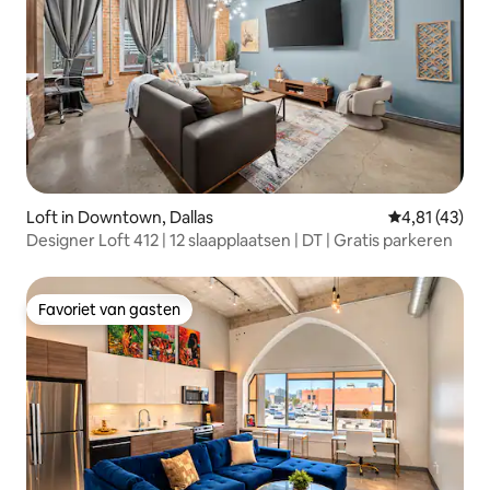
Loft in Downtown, Dallas
Gemiddelde b
4,81 (43)
Designer Loft 412 | 12 slaapplaatsen | DT | Gratis parkeren
Favoriet van gasten
Favoriet van gasten