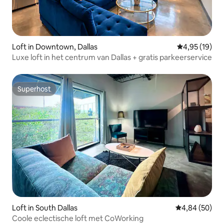
Loft in Downtown, Dallas
Gemiddelde be
4,95 (19)
Luxe loft in het centrum van Dallas + gratis parkeerservice
Superhost
Superhost
Loft in South Dallas
Gemiddelde be
4,84 (50)
Coole eclectische loft met CoWorking