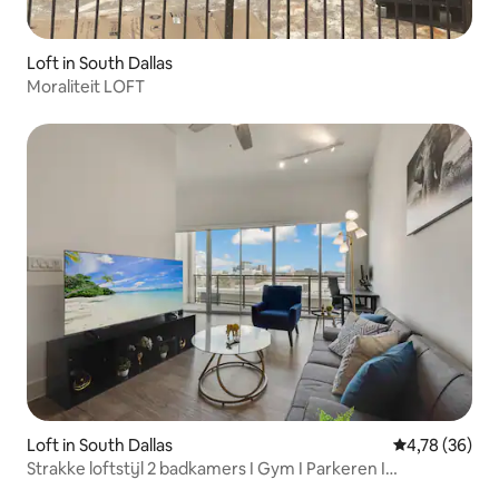
Loft in South Dallas
Moraliteit LOFT
Loft in South Dallas
Gemiddelde be
4,78 (36)
Strakke loftstijl 2 badkamers I Gym I Parkeren I
Werkruimte