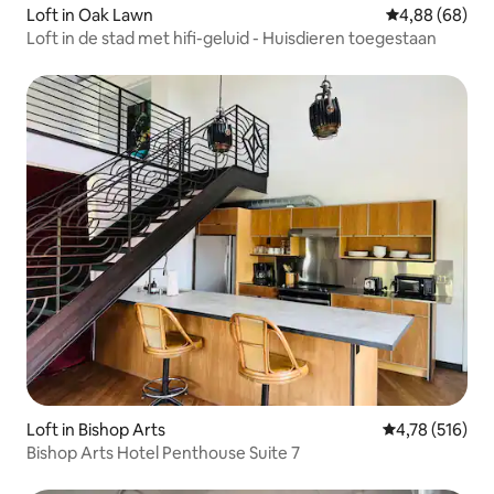
Loft in Oak Lawn
Gemiddelde be
4,88 (68)
Loft in de stad met hifi-geluid - Huisdieren toegestaan
Loft in Bishop Arts
Gemiddelde beo
4,78 (516)
Bishop Arts Hotel Penthouse Suite 7