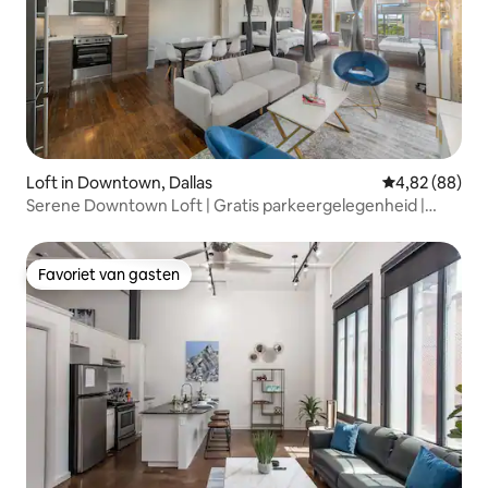
Loft in Downtown, Dallas
Gemiddelde be
4,82 (88)
Serene Downtown Loft | Gratis parkeergelegenheid |
Zwembad
Favoriet van gasten
Favoriet van gasten