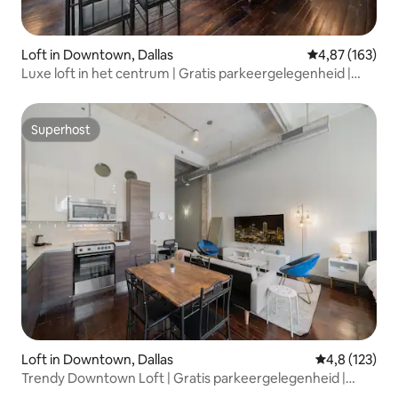
Loft in Downtown, Dallas
Gemiddelde beo
4,87 (163)
Luxe loft in het centrum | Gratis parkeergelegenheid |
Zwembad
Superhost
Superhost
Loft in Downtown, Dallas
Gemiddelde be
4,8 (123)
Trendy Downtown Loft | Gratis parkeergelegenheid |
Zwembad