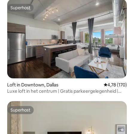
Superhost
Superhost
Loft in Downtown, Dallas
Gemiddelde beo
4,78 (170)
Luxe loft in het centrum | Gratis parkeergelegenheid |
Zwembad
Superhost
Superhost