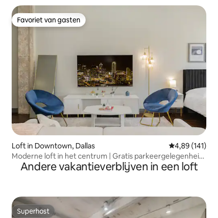
Favoriet van gasten
Favoriet van gasten
Loft in Downtown, Dallas
Gemiddelde beo
4,89 (141)
Moderne loft in het centrum | Gratis parkeergelegenheid
Andere vakantieverblijven in een loft
| Zwembad
Superhost
Superhost