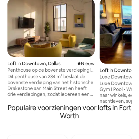
Loft in Downtown, Dallas
Nieuwe accommodatie
Nieuw
Penthouse op de bovenste verdieping in
Loft in Downtown,
het centrum | Terras | 2.500 m²
Dit penthouse van 234 m² beslaat de
Luxe Downtown Loft
bovenste verdieping van het historische
Zwembad,fitnessr
Luxe Downtown Loft
Drakestone aan Main Street en heeft
Gym I Pool • Walk Score 93 (beloopbaar
drie verdiepingen, zodat iedereen een
naar winkels, eetg
eigen verdieping en een eigen bed
nachtleven, super
heeft. De drie slaapruimtes zijn volledig
Populaire voorzieningen voor lofts in Fort
Transit Score 86 
ingericht in loftstijl en open naar hun
vervoersmogelijkh
Worth
verdiepingen, zodat het huis van boven
buurt • Volledig i
naar beneden verbonden blijft. Het is
keuken • Wasmach
gebouwd voor gezinnen en groepen die
locatie • Betaalde
samen reizen. Op de bovenste
terrein 》5 minuten lopen naar Dallas