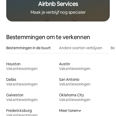
Airbnb Services
Maak je verblijf nog specialer
Bestemmingen om te verkennen
Bestemmingen in de buurt
Andere soorten verblijven
Bes
Houston
Austin
Vakantiewoningen
Vakantiewoningen
Dallas
San Antonio
Vakantiewoningen
Vakantiewoningen
Galveston
Oklahoma City
Vakantiewoningen
Vakantiewoningen
Fredericksburg
Meer tonen
Vakantiewoningen