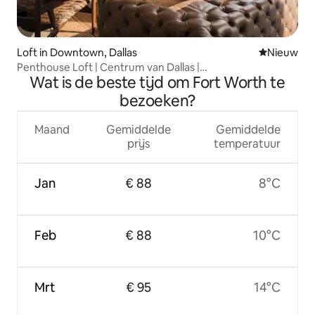
Loft in Downtown, Dallas
Nieuwe ac
Nieuw
Penthouse Loft | Centrum van Dallas |
Wat is de beste tijd om Fort Worth te
Zwembad+Fitnessruimte+Kantoor
bezoeken?
Maand
Gemiddelde
Gemiddelde
prijs
temperatuur
Jan
€ 88
8°C
Feb
€ 88
10°C
Mrt
€ 95
14°C