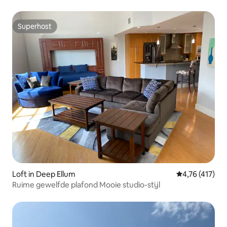
Superhost
Superhost
Loft in Deep Ellum
Gemiddelde be
4,76 (417)
Ruime gewelfde plafond Mooie studio-stijl