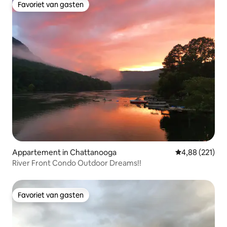
Favoriet van gasten
Favoriet van gasten
Appartement in Chattanooga
Gemiddelde beo
4,88 (221)
River Front Condo Outdoor Dreams!!
Favoriet van gasten
Favoriet van gasten