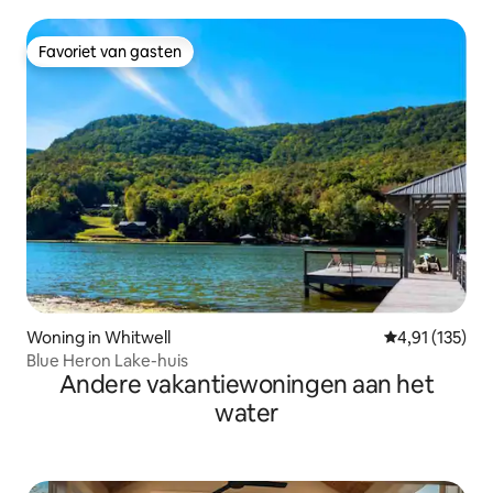
Favoriet van gasten
Favoriet van gasten
Woning in Whitwell
Gemiddelde be
4,91 (135)
Blue Heron Lake-huis
Andere vakantiewoningen aan het
water