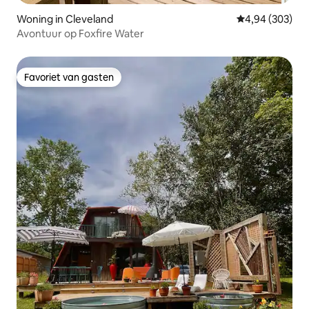
Woning in Cleveland
Gemiddelde beo
4,94 (303)
Avontuur op Foxfire Water
Favoriet van gasten
Favoriet van gasten