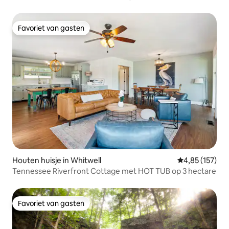
Favoriet van gasten
Favoriet van gasten
Houten huisje in Whitwell
Gemiddelde beo
4,85 (157)
Tennessee Riverfront Cottage met HOT TUB op 3 hectare
Favoriet van gasten
Favoriet van gasten