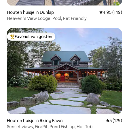
Houten huisje in Dunlap
Gemiddelde beo
4,95 (149)
Heaven 's View Lodge, Pool, Pet Friendly
Favoriet van gasten
Topfavoriet van gasten
Houten huisje in Rising Fawn
Gemiddelde 
5 (179)
Sunset views, FirePit, Pond Fishing, Hot Tub