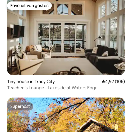
Favoriet van gasten
Favoriet van gasten
Tiny house in Tracy City
Gemiddelde beo
4,97 (106)
Teacher 's Lounge - Lakeside at Waters Edge
Superhost
Superhost