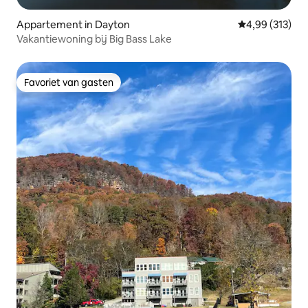
Appartement in Dayton
Gemiddelde beo
4,99 (313)
Vakantiewoning bij Big Bass Lake
Favoriet van gasten
Favoriet van gasten