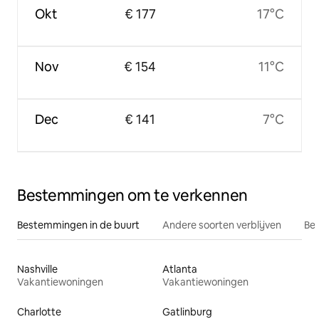
Okt
€ 177
17°C
Nov
€ 154
11°C
Dec
€ 141
7°C
Bestemmingen om te verkennen
Bestemmingen in de buurt
Andere soorten verblijven
Bes
Nashville
Atlanta
Vakantiewoningen
Vakantiewoningen
Charlotte
Gatlinburg