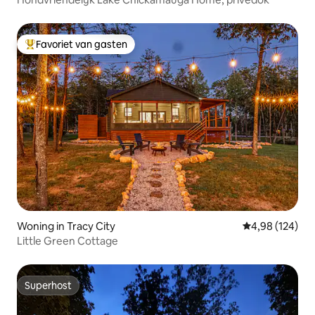
Favoriet van gasten
Topfavoriet van gasten
Woning in Tracy City
Gemiddelde beo
4,98 (124)
Little Green Cottage
Superhost
Superhost