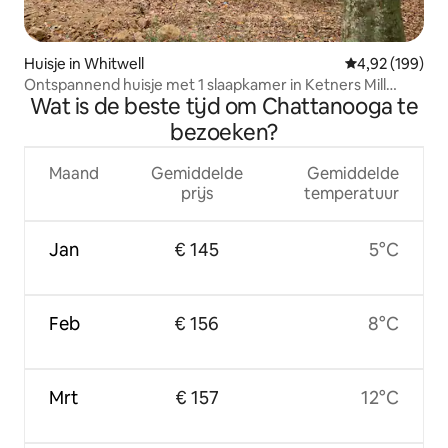
Huisje in Whitwell
Gemiddelde beo
4,92 (199)
Ontspannend huisje met 1 slaapkamer in Ketners Mill
Wat is de beste tijd om Chattanooga te
Arena
bezoeken?
Maand
Gemiddelde
Gemiddelde
prijs
temperatuur
Jan
€ 145
5°C
Feb
€ 156
8°C
Mrt
€ 157
12°C