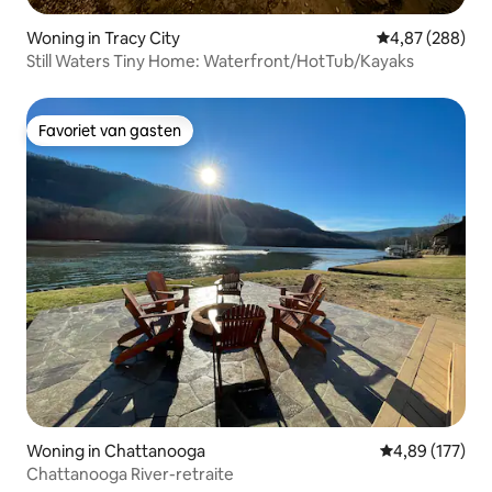
Woning in Tracy City
Gemiddelde beo
4,87 (288)
Still Waters Tiny Home: Waterfront/HotTub/Kayaks
Favoriet van gasten
Favoriet van gasten
Woning in Chattanooga
Gemiddelde beo
4,89 (177)
Chattanooga River-retraite