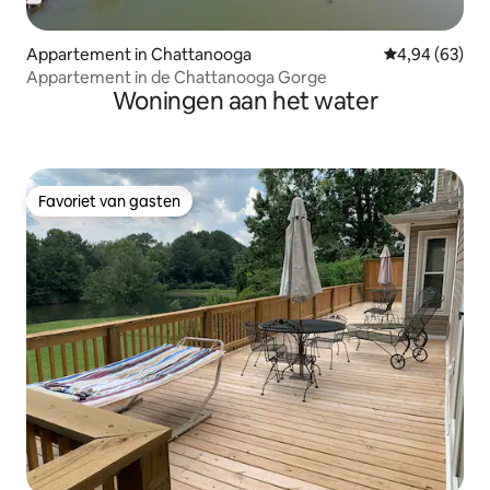
Appartement in Chattanooga
Gemiddelde be
4,94 (63)
Appartement in de Chattanooga Gorge
Woningen aan het water
Favoriet van gasten
Favoriet van gasten