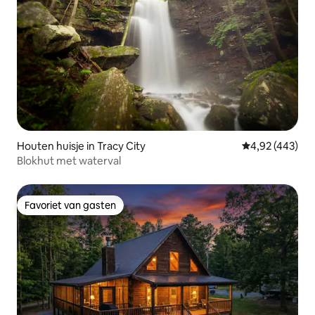
Houten huisje in Tracy City
Gemiddelde beo
4,92 (443)
Blokhut met waterval
Favoriet van gasten
Favoriet van gasten