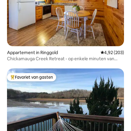
Appartement in Ringgold
Gemiddelde beo
4,92 (203)
Chickamauga Creek Retreat - op enkele minuten van
Chattanooga
Favoriet van gasten
Topfavoriet van gasten