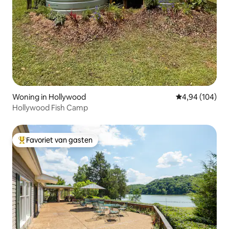
Woning in Hollywood
Gemiddelde beo
4,94 (104)
Hollywood Fish Camp
Favoriet van gasten
Topfavoriet van gasten