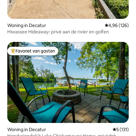
Woning in Decatur
Gemiddelde beo
4,96 (126)
Hiwassee Hideaway: privé aan de rivier en golfen
Favoriet van gasten
Topfavoriet van gasten
Woning in Decatur
Gemiddelde
5 (131)
Hondvriendelijk Lake Chickamauga Home, privédok