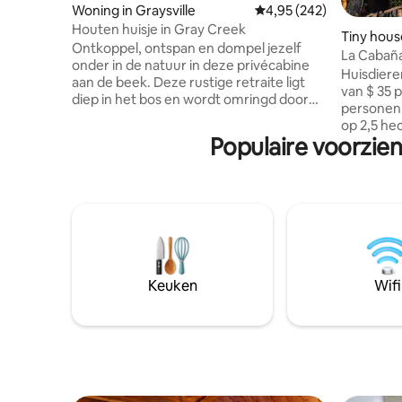
Woning in Graysville
Gemiddelde beoordeling
4,95 (242)
Houten huisje in Gray Creek
Tiny hous
Ontkoppel, ontspan en dompel jezelf
La Cabañ
onder in de natuur in deze privécabine
de woones
Huisdiere
aan de beek. Deze rustige retraite ligt
van $ 35 
diep in het bos en wordt omringd door
personen. Rustig tiny house op de 
bomen en vogelgezang. Het is de
op 2,5 he
perfecte ontsnapping uit het dagelijks
Populaire voorzie
Gorge bie
leven, maar toch op slechts 35 minuten
Spectacul
van het centrum van Chattanooga. Stap
op bluf l
naar buiten en je hoort de zachte stroom
het huisj
van de beek op een steenworp afstand.
boarding 
Geniet 's ochtends van je koffie op de
verhuurlo
veranda, geniet van het bubbelbad
van het h
onder de sterren of geniet gewoon van
centrum v
de rust van het bos. Dit houten huisje is
minuten r
Keuken
Wifi
gemaakt om te ontspannen.
accommoda
missen.