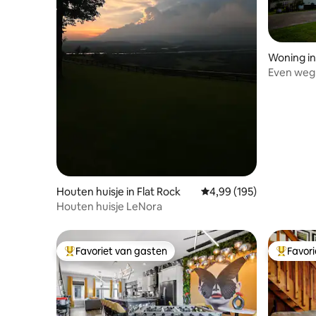
Woning i
Even weg 
Chattano
Houten huisje in Flat Rock
Gemiddelde beoordeling
4,99 (195)
Houten huisje LeNora
Favoriet van gasten
Favor
Topfavoriet van gasten
Topfavor