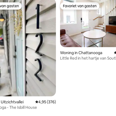
 van gasten
Favoriet van gasten
 van gasten
Favoriet van gasten
 van 4,98 op 5, 217 recensies
Woning in Chattanooga
G
Little Red in het hartje van Sout
17th St.
Uitzichtvallei
Gemiddelde beoordeling van 4,95 op 5, 376 r
4,95 (376)
ga - The Isbill House