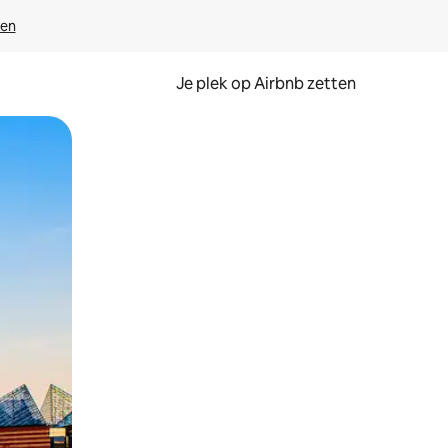
ven
Je plek op Airbnb zetten
en of swipen.