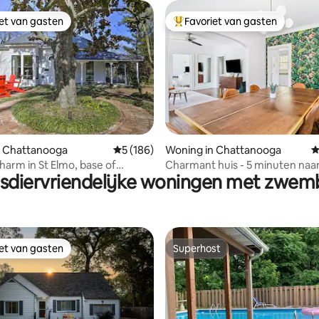
iet van gasten
Favoriet van gasten
iet van gasten
Topfavoriet van gasten
 van 4,89 op 5, 157 recensies
n Chattanooga
Gemiddelde beoordeling van 5 op 5, 186 r
5 (186)
Woning in Chattanooga
G
harm in St Elmo, base of
Charmant huis - 5 minuten naa
sdiervriendelijke woningen met zwe
centrum en het aquarium
iet van gasten
Superhost
iet van gasten
Superhost