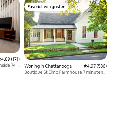
Favoriet van gasten
Favoriet van gasten
emiddelde beoordeling van 4,89 op 5, 171 recensies
4,89 (171)
hside 74 E
Woning in Chattanooga
Gemiddelde beoordeling
4,97 (536)
Boutique St Elmo Farmhouse 7 minuten
van het centrum
ecensies