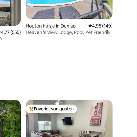
ecensies
Houten huisje in Dunlap
Gemiddelde beoordeling
4,95 (149)
Heaven 's View Lodge, Pool, Pet Friendly
emiddelde beoordeling van 4,77 op 5, 555 recensies
4,77 (555)
D
Favoriet van gasten
Topfavoriet van gasten