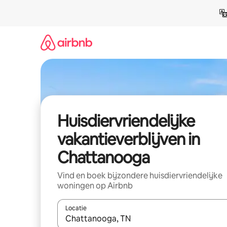
Ga
direct
naar
inhoud
Huisdiervriendelijke
vakantieverblijven in
Chattanooga
Vind en boek bijzondere huisdiervriendelijke
woningen op Airbnb
Locatie
Wanneer er resultaten beschikbaar zijn, maak je 