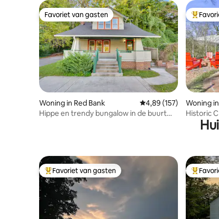
Favoriet van gasten
Favor
Favoriet van gasten
Topfavor
Woning in Red Bank
Gemiddelde beoordeling
4,89 (157)
Woning i
Hippe en trendy bungalow in de buurt
Historic C
Hui
van het centrum
Lookout
Favoriet van gasten
Favor
Topfavoriet van gasten
Topfavor