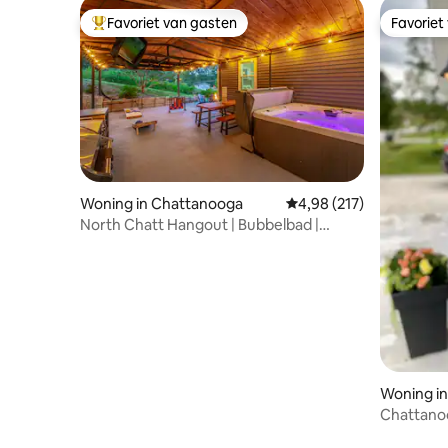
Favoriet van gasten
Favoriet
Topfavoriet van gasten
Favoriet
Woning in Chattanooga
Gemiddelde beoordeling
4,98 (217)
North Chatt Hangout | Bubbelbad |
Bioscoop
Woning in 
Chattanoo