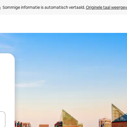
Sommige informatie is automatisch vertaald. 
Originele taal weerge
een keuze met je de pijltjestoetsen omhoog en omlaag, óf door te tikk