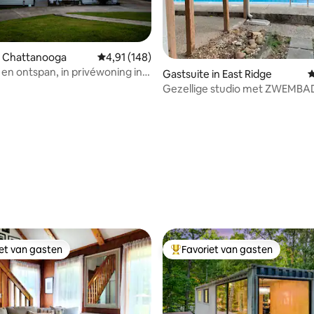
n Chattanooga
Gemiddelde beoordeling van 4,91 op 5, 148 r
4,91 (148)
en ontspan, in privéwoning in
Gastsuite in East Ridge
G
oga
Gezellige studio met ZWEMBA
 van 4,99 op 5, 195 recensies
iet van gasten
Favoriet van gasten
iet van gasten
Topfavoriet van gasten