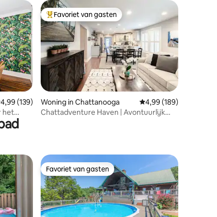
Favoriet van gasten
Topfavoriet van gasten
ecensies
emiddelde beoordeling van 4,99 op 5, 139 recensies
4,99 (139)
Woning in Chattanooga
Gemiddelde beoordeling
4,99 (189)
r het
Chattadventure Haven | Avontuurlijk
mbad
verblijf met fietsen
Favoriet van gasten
Favoriet van gasten