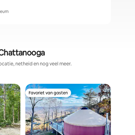
useum
n Chattanooga
catie, netheid en nog veel meer.
Huisje i
Favoriet van gasten
Favorie
Favoriet van gasten
Favorie
Greenwoo
buurt va
Welkom b
ruime hu
badkamer
personen
gezinsvak
vrienden