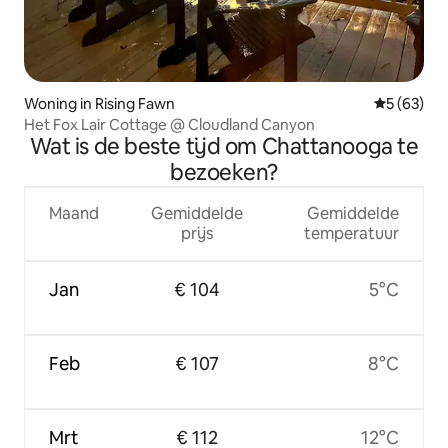
Woning in Rising Fawn
Gemiddelde
5 (63)
Het Fox Lair Cottage @ Cloudland Canyon
Wat is de beste tijd om Chattanooga te
bezoeken?
Maand
Gemiddelde
Gemiddelde
prijs
temperatuur
Jan
€ 104
5°C
Feb
€ 107
8°C
Mrt
€ 112
12°C