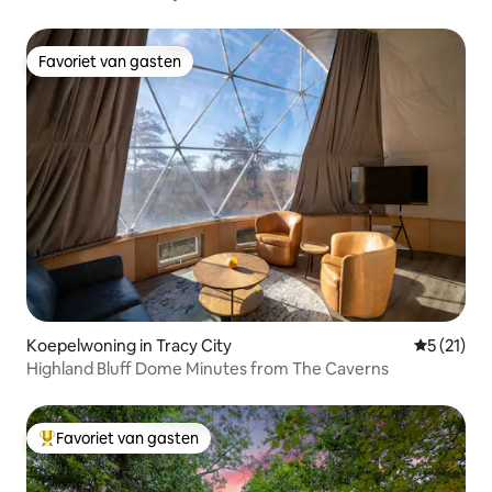
Spelletjes/haard/EV
Favoriet van gasten
Favoriet van gasten
Koepelwoning in Tracy City
Gemiddeld
5 (21)
Highland Bluff Dome Minutes from The Caverns
Favoriet van gasten
Topfavoriet van gasten