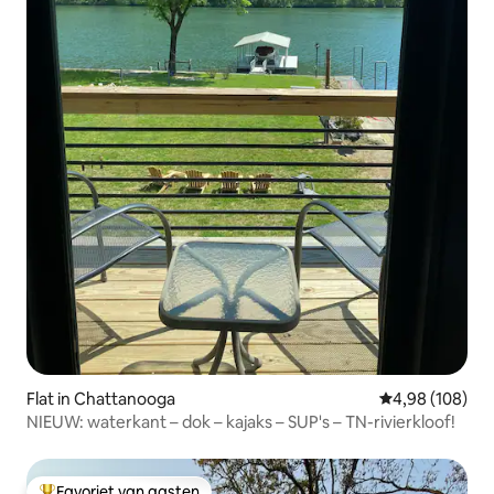
Flat in Chattanooga
Gemiddelde beo
4,98 (108)
NIEUW: waterkant – dok – kajaks – SUP's – TN-rivierkloof!
Favoriet van gasten