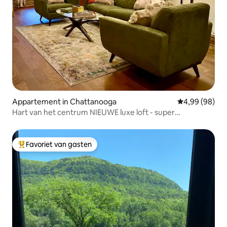
Appartement in Chattanooga
Gemiddelde be
4,99 (98)
Hart van het centrum NIEUWE luxe loft - super
beloopbaar
Favoriet van gasten
Topfavoriet van gasten