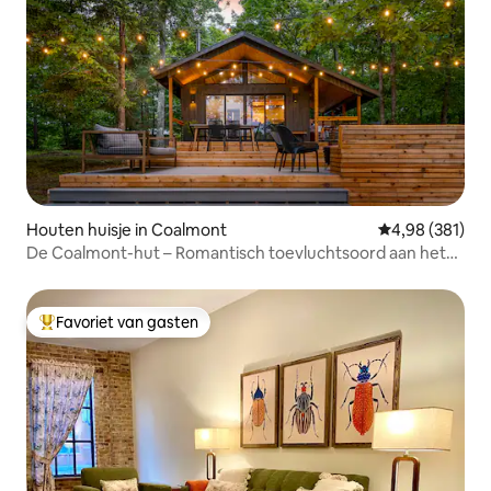
Houten huisje in Coalmont
Gemiddelde beo
4,98 (381)
De Coalmont-hut – Romantisch toevluchtsoord aan het
meer
Favoriet van gasten
Topfavoriet van gasten