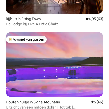
Rijhuis in Rising Fawn
Gemiddelde be
4,95 (63)
De Lodge bij Live A Little Chatt
Favoriet van gasten
Topfavoriet van gasten
Houten huisje in Signal Mountain
Gemiddelde
5 (46)
Uitzicht van een miljoen dollar | Hot tub |