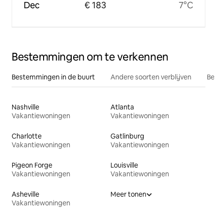
Dec
€ 183
7°C
Bestemmingen om te verkennen
Bestemmingen in de buurt
Andere soorten verblijven
Bes
Nashville
Atlanta
Vakantiewoningen
Vakantiewoningen
Charlotte
Gatlinburg
Vakantiewoningen
Vakantiewoningen
Pigeon Forge
Louisville
Vakantiewoningen
Vakantiewoningen
Asheville
Meer tonen
Vakantiewoningen