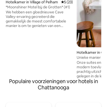
Hotelkamer in Village of Pelham
Gemiddelde beoordeling van
5 (23)
*Moonshiner Motel bij de Grotten* (#1)
We hebben een gloednieuwe Cave
Valley-ervaring gecreëerd die
gemakkelijk de meest comfortabele
manier is om te genieten van een
avondje uit in The Caverns of te
genieten van ons afgelegen uitzicht op
de bergen die de gedachten van je
dagelijkse sleur verdampen. Elke unit is
gevuld met de warmte van hout, het
Hotelkamer in Ch
geschilderde hart en andere
Unieke manier om
eigenaardigheden die ons
Chattanooga te e
onderscheiden. De ruimte is uitgerust
Onze suites en k
met duellerende queensize bedden en
modern toevlucht
een enorme badkamer, ook- En na dat
prachtig uitzicht
alles, als je de openslaande deuren
gelegen in de lev
Populaire voorzieningen voor hotels in
uitloopt, weten we nog steeds niet
van Chattanooga
zeker of je terug wilt komen.
meer dan alleen 
Chattanooga
Het is een sociale 
dineren, samenwe
maken met ander
club op basis van l