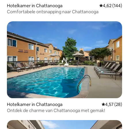
Hotelkamer in Chattanooga
Gemiddelde beo
4,62 (144)
Comfortabele ontsnapping naar Chattanooga
Hotelkamer in Chattanooga
Gemiddelde be
4,57 (28)
Ontdek de charme van Chattanooga met gemak!