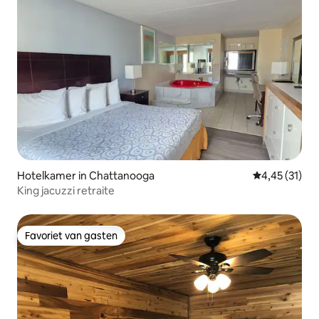
Hotelkamer in Chattanooga
Gemiddelde be
4,45 (31)
King jacuzzi retraite
Favoriet van gasten
Favoriet van gasten