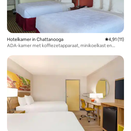
Hotelkamer in Chattanooga
Gemiddelde b
4,91 (11)
ADA-kamer met koffiezetapparaat, minikoelkast en
magnetron