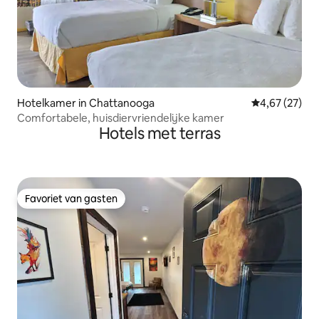
Hotelkamer in Chattanooga
Gemiddelde be
4,67 (27)
Comfortabele, huisdiervriendelijke kamer
Hotels met terras
Favoriet van gasten
Favoriet van gasten