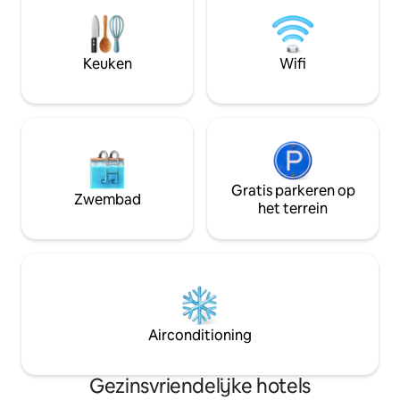
onze kamers open 
niet-leden van 21 j
gast heeft volledi
voorzieningen van
Keuken
Wifi
boeiende dagelij
uitzonderlijke dine
Gratis parkeren op
Zwembad
het terrein
Airconditioning
Gezinsvriendelijke hotels