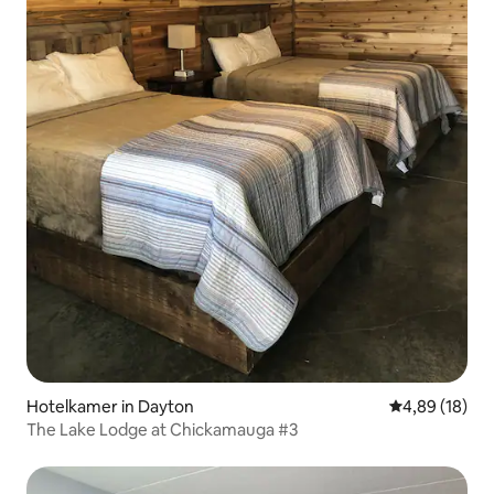
Hotelkamer in Dayton
Gemiddelde be
4,89 (18)
The Lake Lodge at Chickamauga #3