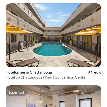
Hotelkamer in Chattanooga
Nieuwe ac
Nieuw
Hotel Bo Chattanooga | King | Convention Center
Superhost
Superhost