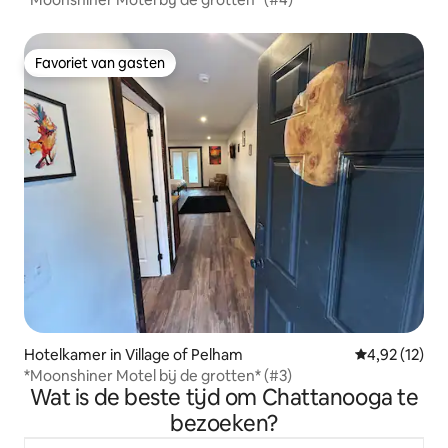
Favoriet van gasten
Favoriet van gasten
Hotelkamer in Village of Pelham
Gemiddelde be
4,92 (12)
*Moonshiner Motel bij de grotten* (#3)
Wat is de beste tijd om Chattanooga te
bezoeken?