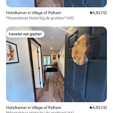
Hotelkamer in Village of Pelham
Gemiddelde be
4,92 (12)
*Moonshiner Motel bij de grotten* (#5)
Favoriet van gasten
Favoriet van gasten
Hotelkamer in Village of Pelham
Gemiddelde be
4,93 (14)
*Moonshiner Motel bij de grotten* (#4)