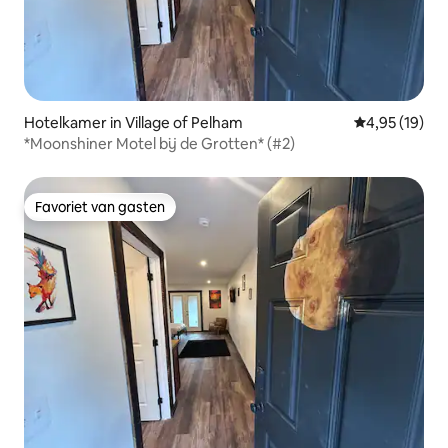
Hotelkamer in Village of Pelham
Gemiddelde be
4,95 (19)
*Moonshiner Motel bij de Grotten* (#2)
Favoriet van gasten
Favoriet van gasten