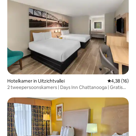
Hotelkamer in Uitzichtvallei
Gemiddelde be
4,38 (16)
2 tweepersoonskamers | Days Inn Chattanooga | Gratis
parkeren