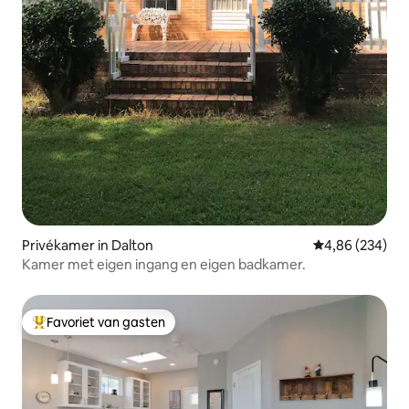
Privékamer in Dalton
Gemiddelde beo
4,86 (234)
Kamer met eigen ingang en eigen badkamer.
Favoriet van gasten
Topfavoriet van gasten