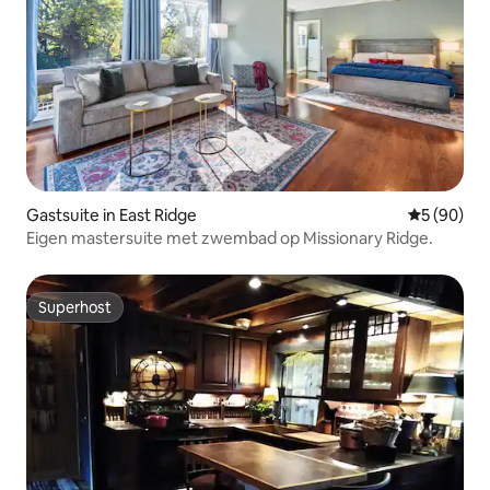
Gastsuite in East Ridge
Gemiddelde
5 (90)
Eigen mastersuite met zwembad op Missionary Ridge.
Superhost
Superhost