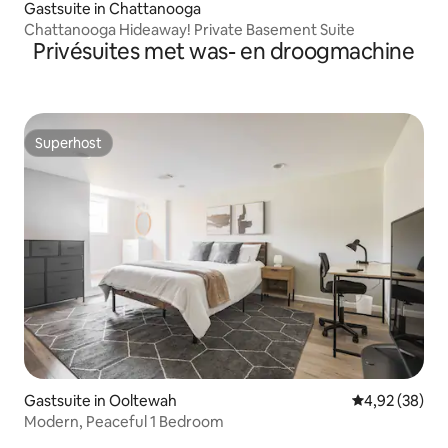
Gastsuite in Chattanooga
Chattanooga Hideaway! Private Basement Suite
Privésuites met was- en droogmachine
Superhost
Superhost
Gastsuite in Ooltewah
Gemiddelde be
4,92 (38)
Modern, Peaceful 1 Bedroom