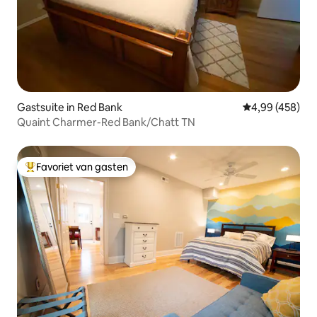
Gastsuite in Red Bank
Gemiddelde beo
4,99 (458)
Quaint Charmer-Red Bank/Chatt TN
Favoriet van gasten
Topfavoriet van gasten