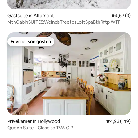
Gastsuite in Altamont
Gemiddelde b
4,67 (3)
MtnCabinSUITES:WdlndsTreetpsLoftSpaBthRftp WTF
Favoriet van gasten
Favoriet van gasten
Privékamer in Hollywood
Gemiddelde beo
4,93 (149)
Queen Suite - Close to TVA CIP