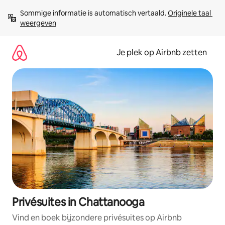
Ga
Sommige informatie is automatisch vertaald. 
Originele taal 
direct
weergeven
naar
inhoud
Je plek op Airbnb zetten
Privésuites in Chattanooga
Vind en boek bijzondere privésuites op Airbnb