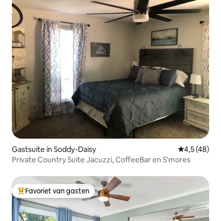
Gastsuite in Soddy-Daisy
Gemiddelde b
4,5 (48)
Private Country Suite Jacuzzi, CoffeeBar en S'mores
Favoriet van gasten
Topfavoriet van gasten