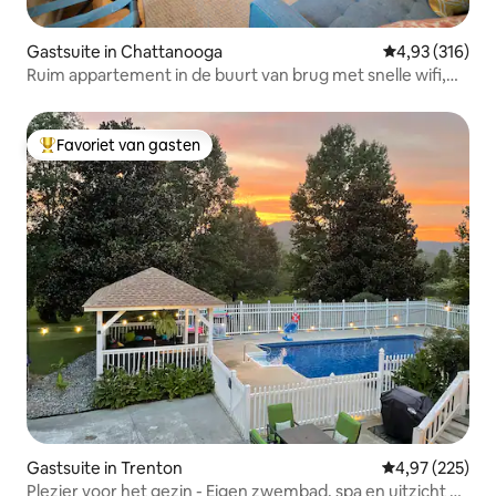
Gastsuite in Chattanooga
Gemiddelde beo
4,93 (316)
Ruim appartement in de buurt van brug met snelle wifi,
parkeren
Favoriet van gasten
Topfavoriet van gasten
Gastsuite in Trenton
Gemiddelde beo
4,97 (225)
Plezier voor het gezin - Eigen zwembad, spa en uitzicht op