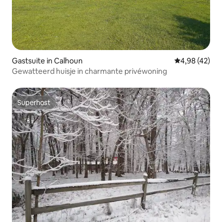
Gastsuite in Calhoun
Gemiddelde be
4,98 (42)
Gewatteerd huisje in charmante privéwoning
Superhost
Superhost