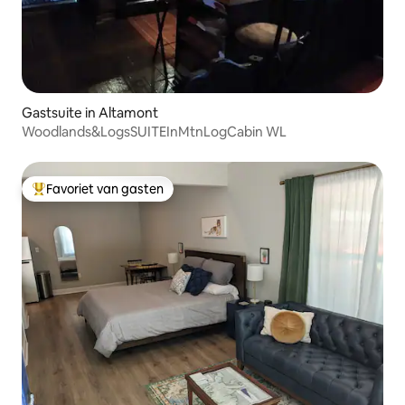
Gastsuite in Altamont
Woodlands&LogsSUITEInMtnLogCabin WL
Favoriet van gasten
Topfavoriet van gasten