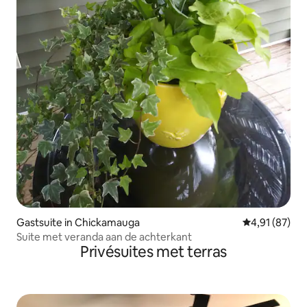
Gastsuite in Chickamauga
Gemiddelde be
4,91 (87)
Suite met veranda aan de achterkant
Privésuites met terras