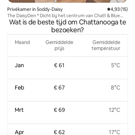
Privékamer in Soddy-Daisy
Gemiddelde be
4,93 (15)
The DaisyDen * Dicht bij het centrum van Chatt & Blue
Wat is de beste tijd om Chattanooga te
Hole
bezoeken?
Maand
Gemiddelde
Gemiddelde
prijs
temperatuur
Jan
€ 61
5°C
Feb
€ 67
8°C
Mrt
€ 69
12°C
Apr
€ 62
17°C