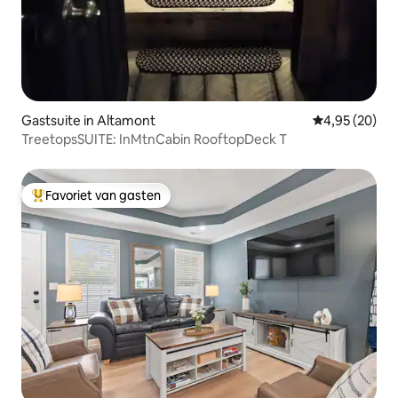
Gastsuite in Altamont
Gemiddelde be
4,95 (20)
TreetopsSUITE: InMtnCabin RooftopDeck T
Favoriet van gasten
Topfavoriet van gasten