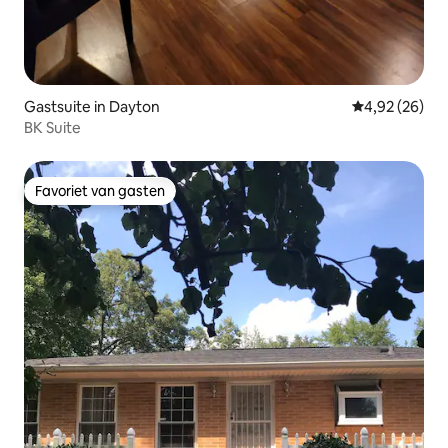
Gastsuite in Dayton
Gemiddelde be
4,92 (26)
BK Suite
Favoriet van gasten
Favoriet van gasten