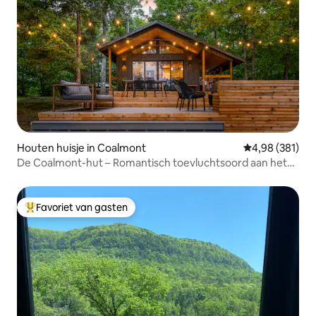
Houten huisje in Coalmont
Gemiddelde beo
4,98 (381)
De Coalmont-hut – Romantisch toevluchtsoord aan het
meer
Favoriet van gasten
Topfavoriet van gasten