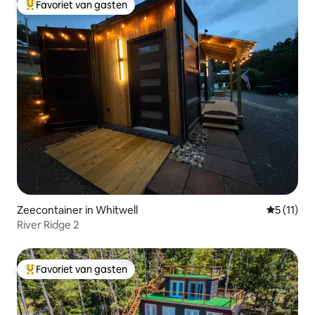
Favoriet van gasten
Topfavoriet van gasten
Zeecontainer in Whitwell
Gemiddeld
5 (11)
River Ridge 2
Favoriet van gasten
Topfavoriet van gasten