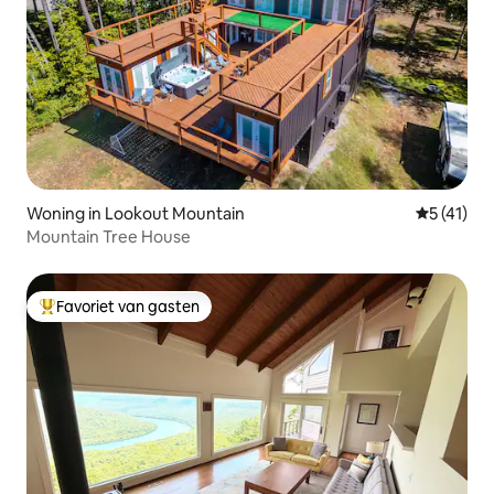
Woning in Lookout Mountain
Gemiddeld
5 (41)
Mountain Tree House
Favoriet van gasten
Topfavoriet van gasten