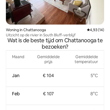
Woning in Chattanooga
Gemiddelde be
4,93 (14)
Uitzicht op de rivier in South Bluff-verblijf
Wat is de beste tijd om Chattanooga te
bezoeken?
Maand
Gemiddelde
Gemiddelde
prijs
temperatuur
Jan
€ 104
5°C
Feb
€ 107
8°C