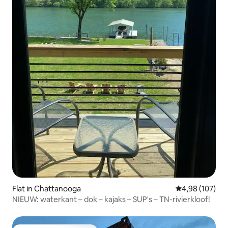
Flat in Chattanooga
Gemiddelde beo
4,98 (107)
NIEUW: waterkant – dok – kajaks – SUP's – TN-rivierkloof!