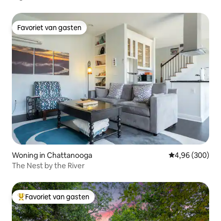
Favoriet van gasten
Favoriet van gasten
Woning in Chattanooga
Gemiddelde beo
4,96 (300)
The Nest by the River
Favoriet van gasten
Topfavoriet van gasten