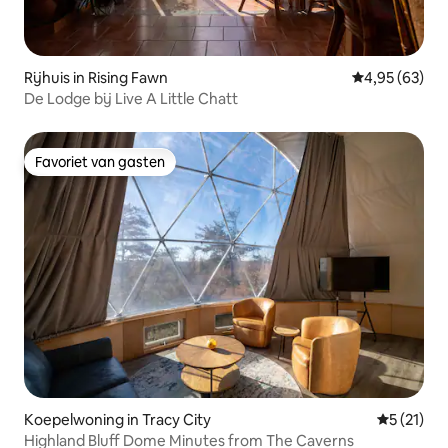
Rijhuis in Rising Fawn
Gemiddelde be
4,95 (63)
De Lodge bij Live A Little Chatt
Favoriet van gasten
Favoriet van gasten
Koepelwoning in Tracy City
Gemiddeld
5 (21)
Highland Bluff Dome Minutes from The Caverns