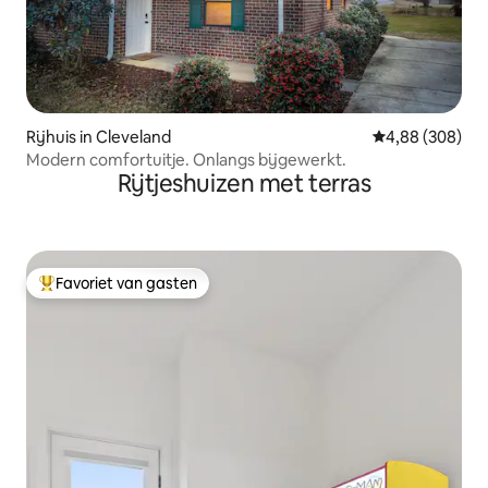
Rijhuis in Cleveland
Gemiddelde beo
4,88 (308)
Modern comfortuitje. Onlangs bijgewerkt.
Rijtjeshuizen met terras
Favoriet van gasten
Topfavoriet van gasten