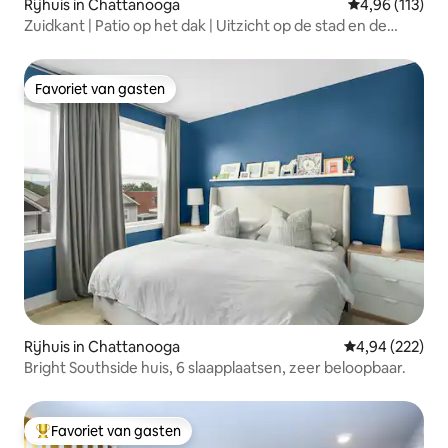
Rijhuis in Chattanooga
Gemiddelde beo
4,96 (113)
Zuidkant | Patio op het dak | Uitzicht op de stad en de
bergen!
Favoriet van gasten
Favoriet van gasten
Rijhuis in Chattanooga
Gemiddelde beo
4,94 (222)
Bright Southside huis, 6 slaapplaatsen, zeer beloopbaar.
Favoriet van gasten
Topfavoriet van gasten