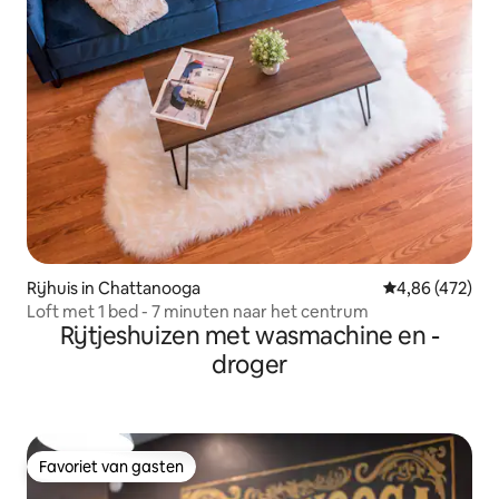
Rijhuis in Chattanooga
Gemiddelde beo
4,86 (472)
Loft met 1 bed - 7 minuten naar het centrum
Rijtjeshuizen met wasmachine en -
droger
Favoriet van gasten
Favoriet van gasten