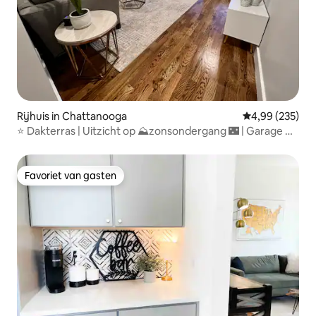
Rijhuis in Chattanooga
Gemiddelde beo
4,99 (235)
⭐️ Dakterras | Uitzicht op ⛰zonsondergang 🌃 | Garage 🚗
| Nieuw!
Favoriet van gasten
Favoriet van gasten