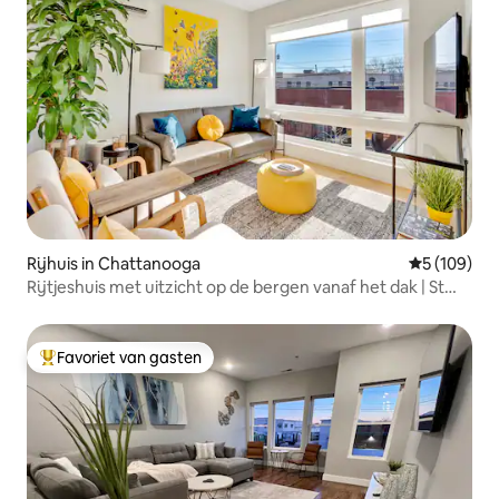
Rijhuis in Chattanooga
Gemiddelde 
5 (109)
Rijtjeshuis met uitzicht op de bergen vanaf het dak | St
Elmo Chattanooga
Favoriet van gasten
Topfavoriet van gasten