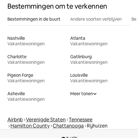
Bestemmingen om te verkennen
Bestemmingen in de buurt
Andere soorten verblijven
Bes
Nashville
Atlanta
Vakantiewoningen
Vakantiewoningen
Charlotte
Gatlinburg
Vakantiewoningen
Vakantiewoningen
Pigeon Forge
Louisville
Vakantiewoningen
Vakantiewoningen
Asheville
Meer tonen
Vakantiewoningen
Airbnb
Verenigde Staten
Tennessee
Hamilton County
Chattanooga
Rijhuizen