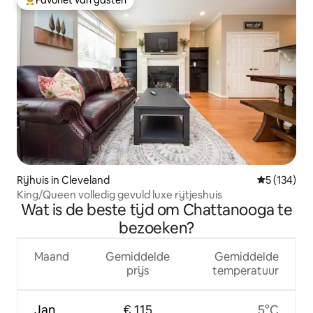
Topfavoriet van gasten
Rijhuis in Cleveland
Gemiddelde 
5 (134)
King/Queen volledig gevuld luxe rijtjeshuis
Wat is de beste tijd om Chattanooga te
bezoeken?
Maand
Gemiddelde
Gemiddelde
prijs
temperatuur
Jan
€ 115
5°C