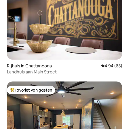
Rijhuis in Chattanooga
Gemiddelde be
4,94 (63)
Landhuis aan Main Street
Favoriet van gasten
Topfavoriet van gasten