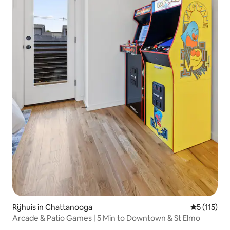
Rijhuis in Chattanooga
Gemiddelde
5 (115)
Arcade & Patio Games | 5 Min to Downtown & St Elmo