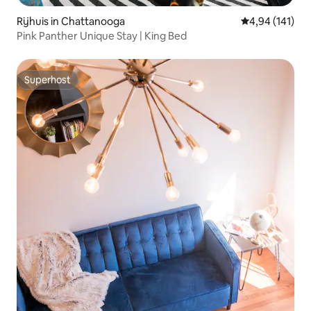
Rijhuis in Chattanooga
Gemiddelde beo
4,94 (141)
Pink Panther Unique Stay | King Bed
Superhost
Superhost