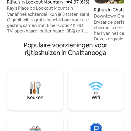
Rijhuis in Lookout Mountain
Gemiddelde beoordeling van 4,9
4,97 (615)
Ray's Place op Lookout Mountain
Rijhuis in Chatta
Vanaf het achterdek kun je 3 staten zien!
Downtown Chatta
Gigabit wifi is gratis beschikbaar voor alle
Boutique Stay, Ro
Ervaar de perfect
gasten, samen met Fiber Optic 4K HD
charme in deze bo
TV, open haard, buitenhaard, BBQ grill, 2
hart van het cent
volledige badkamers, 3 bedden, mooie
Deze zorgvuldig o
keuken met gloednieuwe apparaten,
Populaire voorzieningen voor
dicht bij topattrac
BOSE surround sound voor ongelooflijk
Tennessee Aquari
rijtjeshuizen in Chattanooga
filmkijken, wasmachine en droger, en
levendige eetgel
een uitzicht van een miljoen dollar.
moderne voorzieni
Chattanooga 20 minuten, Cloudland
uitgeruste keuken
Canyon, Rock City en deltavliegen
Deze woning is ide
allemaal binnen 5-13 minuten. Zeer veilig
gezinnen of zakenr
gebied en beveiliging ter plaatse.
toegangspoort to
Toeslag voor niet-geregistreerde gasten
de schilderachtig
van $ 50 per nacht voor elke niet-
stedelijke charme
Keuken
Wifi
geregistreerde gast
host is een gepen
hotelmanager die 
gedacht