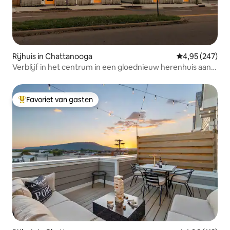
Rijhuis in Chattanooga
Gemiddelde beo
4,95 (247)
Verblijf in het centrum in een gloednieuw herenhuis aan
de zuidkant
Favoriet van gasten
Topfavoriet van gasten