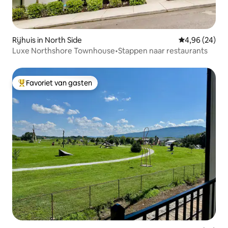
Rijhuis in North Side
Gemiddelde be
4,96 (24)
Luxe Northshore Townhouse•Stappen naar restaurants
Favoriet van gasten
Topfavoriet van gasten