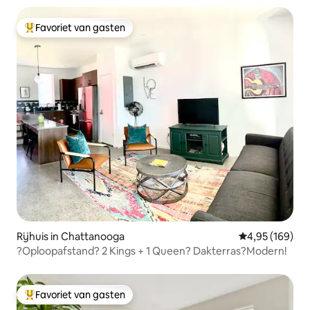
Favoriet van gasten
Topfavoriet van gasten
Rijhuis in Chattanooga
Gemiddelde beo
4,95 (169)
?Oploopafstand? 2 Kings + 1 Queen? Dakterras?Modern!
Favoriet van gasten
Topfavoriet van gasten