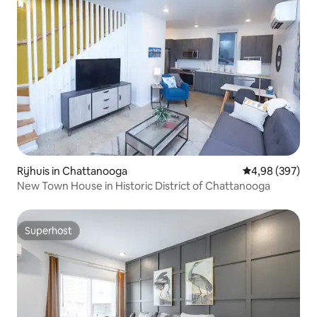
Rijhuis in Chattanooga
Gemiddelde beo
4,98 (397)
New Town House in Historic District of Chattanooga
Superhost
Superhost