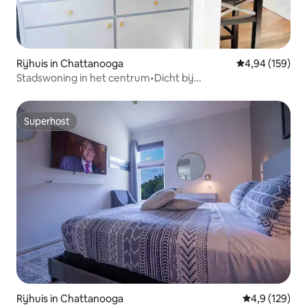
Rijhuis in Chattanooga
Gemiddelde beo
4,94 (159)
Stadswoning in het centrum•Dicht bij
wandelpaden•Huisdieren verblijven GRATIS•
Superhost
Superhost
Rijhuis in Chattanooga
Gemiddelde be
4,9 (129)