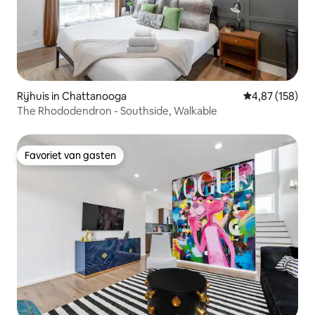
Rijhuis in Chattanooga
Gemiddelde beo
4,87 (158)
The Rhododendron - Southside, Walkable
Favoriet van gasten
Favoriet van gasten