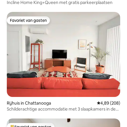
Incline Home King+Queen met gratis parkeerplaatsen
Favoriet van gasten
Favoriet van gasten
Rijhuis in Chattanooga
Gemiddelde beo
4,89 (208)
Schilderachtige accommodatie met 3 slaapkamers in de
Southside
Favoriet van gasten