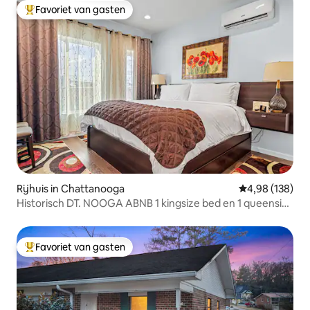
Favoriet van gasten
Topfavoriet van gasten
Rijhuis in Chattanooga
Gemiddelde beo
4,98 (138)
Historisch DT. NOOGA ABNB 1 kingsize bed en 1 queensize
bed.
Favoriet van gasten
Topfavoriet van gasten