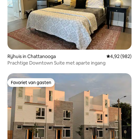
Rijhuis in Chattanooga
Gemiddelde beo
4,92 (982)
Prachtige Downtown Suite met aparte ingang
Favoriet van gasten
Favoriet van gasten