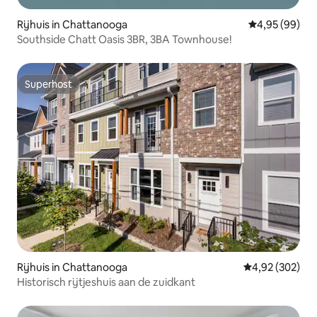
Rijhuis in Chattanooga
Gemiddelde be
4,95 (99)
Southside Chatt Oasis 3BR, 3BA Townhouse!
Superhost
Superhost
Rijhuis in Chattanooga
Gemiddelde beo
4,92 (302)
Historisch rijtjeshuis aan de zuidkant