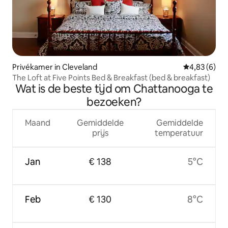
Privékamer in Cleveland
Gemiddelde b
4,83 (6)
The Loft at Five Points Bed & Breakfast (bed & breakfast)
Wat is de beste tijd om Chattanooga te
bezoeken?
Maand
Gemiddelde
Gemiddelde
prijs
temperatuur
Jan
€ 138
5°C
Feb
€ 130
8°C