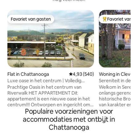
Favoriet van gasten
Favoriet van g
Favoriet van gasten
Topfavoriet van 
Flat in Chattanooga
Gemiddelde beoordeling van 4,9
4,93 (540)
Woning in Clevela
Luxe oase in het centrum | Volledig
Sereniteit in de sta
gedesinfecteerd
Prachtige Oasis in het centrum van
Welkom in Serenity in
Riverwalk HET APPARTEMENT Dit
onlangs gerenovee
appartement is een nieuwe oase in het
historische Brown
centrum!!! Ontworpen en ingericht om
van karakter en charme. Elke
Populaire voorzieningen voor
onze gasten een moderne en luxe
slaapkamer voorz
ervaring te geven, terwijl ze ook het
thema. De keuken heeft een Franse
accommodaties met ontbijt in
geruststellende gevoel krijgen dat je
landelijke stijl, 
Chattanooga
alleen maar kunt krijgen als je in een
bloemen, een gevu
gezinswoning bent. Alles wat je maar
zelfgemaakte koek