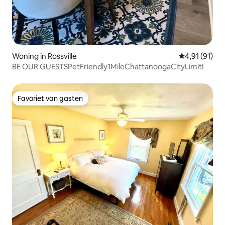
Woning in Rossville
Gemiddelde b
4,91 (91)
BE OUR GUESTSPetFriendly1MileChattanoogaCityLimit!
Favoriet van gasten
Favoriet van gasten