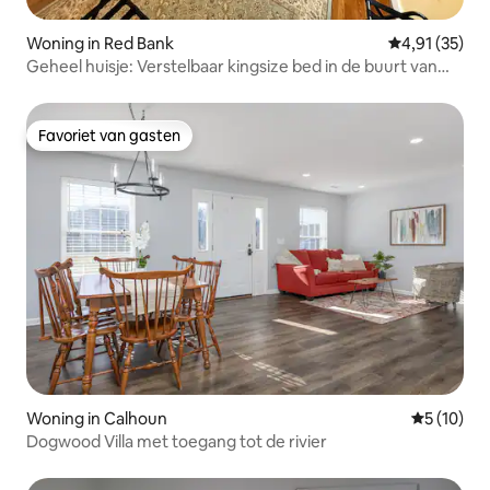
Woning in Red Bank
Gemiddelde be
4,91 (35)
Geheel huisje: Verstelbaar kingsize bed in de buurt van
het centrum
Favoriet van gasten
Favoriet van gasten
Woning in Calhoun
Gemiddelde
5 (10)
Dogwood Villa met toegang tot de rivier