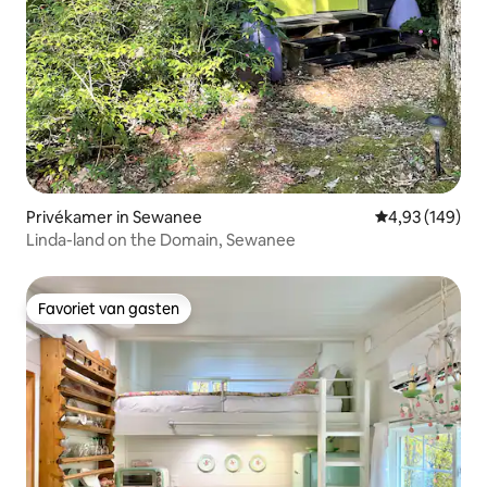
Privékamer in Sewanee
Gemiddelde beo
4,93 (149)
Linda-land on the Domain, Sewanee
Favoriet van gasten
Favoriet van gasten