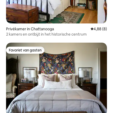
Privékamer in Chattanooga
Gemiddelde b
4,88 (8)
2 kamers en ontbijt in het historische centrum
Favoriet van gasten
Favoriet van gasten