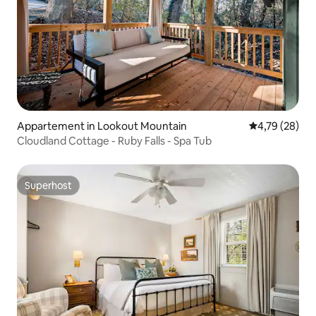
Appartement in Lookout Mountain
Gemiddelde be
4,79 (28)
Cloudland Cottage - Ruby Falls - Spa Tub
Superhost
Superhost