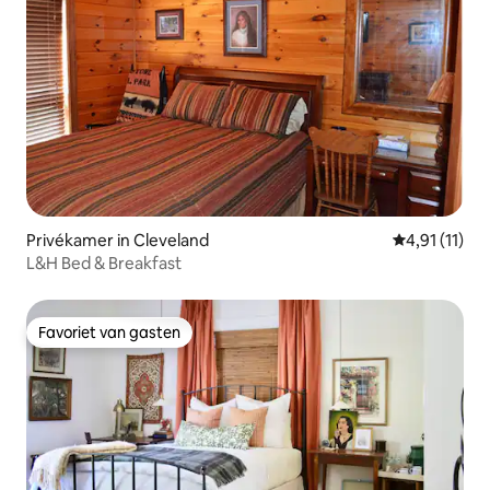
Privékamer in Cleveland
Gemiddelde b
4,91 (11)
L&H Bed & Breakfast
Favoriet van gasten
Favoriet van gasten