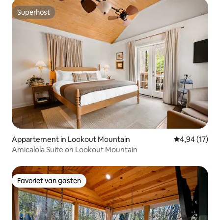
Superhost
Superhost
Appartement in Lookout Mountain
Gemiddelde be
4,94 (17)
Amicalola Suite on Lookout Mountain
Favoriet van gasten
Favoriet van gasten