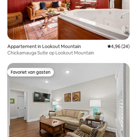
Appartement in Lookout Mountain
Gemiddelde be
4,96 (24)
Chickamauga Suite op Lookout Mountain
Favoriet van gasten
Favoriet van gasten