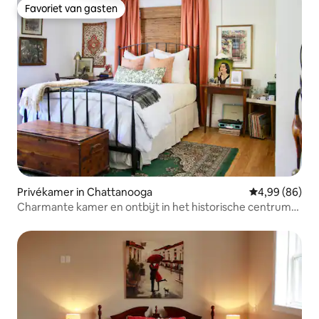
Favoriet van gasten
Favoriet van gasten
Privékamer in Chattanooga
Gemiddelde be
4,99 (86)
Charmante kamer en ontbijt in het historische centrum
#1