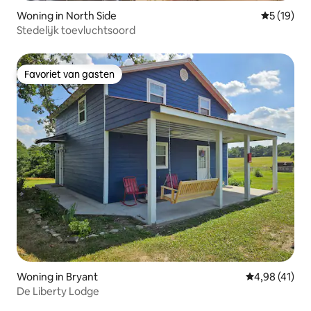
Woning in North Side
Gemiddelde
5 (19)
Stedelijk toevluchtsoord
Favoriet van gasten
Favoriet van gasten
Woning in Bryant
Gemiddelde be
4,98 (41)
De Liberty Lodge