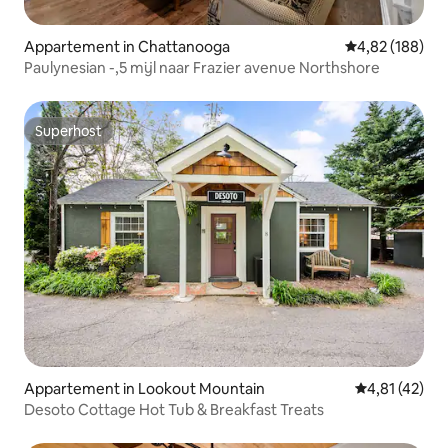
Appartement in Chattanooga
Gemiddelde beo
4,82 (188)
Paulynesian -,5 mijl naar Frazier avenue Northshore
Superhost
Superhost
Appartement in Lookout Mountain
Gemiddelde b
4,81 (42)
Desoto Cottage Hot Tub & Breakfast Treats