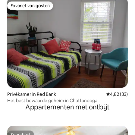
Favoriet van gasten
Favoriet van gasten
Privékamer in Red Bank
Gemiddelde be
4,82 (33)
Het best bewaarde geheim in Chattanooga
Appartementen met ontbijt
Superhost