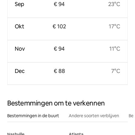
Sep
€ 94
23°C
Okt
€ 102
17°C
Nov
€ 94
11°C
Dec
€ 88
7°C
Bestemmingen om te verkennen
Bestemmingen in de buurt
Andere soorten verblijven
Bes
Nashville
Atlanta