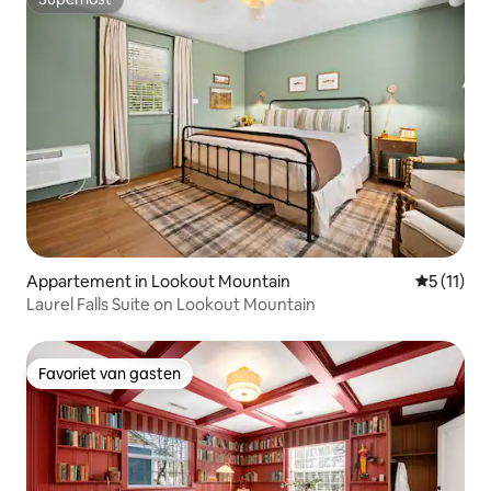
Superhost
Appartement in Lookout Mountain
Gemiddeld
5 (11)
Laurel Falls Suite on Lookout Mountain
Favoriet van gasten
Favoriet van gasten