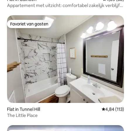
Appartement met uitzicht: comfortabel zakelijk verblijf
van meer dan30dagen
Favoriet van gasten
Favoriet van gasten
Flat in Tunnel Hill
Gemiddelde beo
4,84 (113)
The Little Place