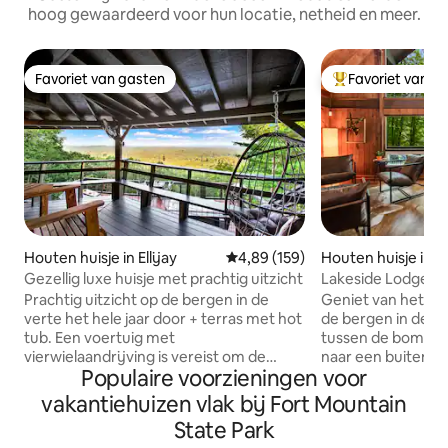
hoog gewaardeerd voor hun locatie, netheid en meer.
Favoriet van gasten
Favoriet van g
Favoriet van gasten
Topfavoriet van 
Houten huisje in Ellijay
Gemiddelde beoordeling van 4,8
4,89 (159)
Houten huisje in El
Gezellig luxe huisje met prachtig uitzicht
Lakeside Lodge (h
Prachtig uitzicht op de bergen in de
Geniet van het ui
verte het hele jaar door + terras met hot
de bergen in deze
tub. Een voertuig met
tussen de bomen. 
vierwielaandrijving is vereist om de
naar een buitenav
Populaire voorzieningen voor
accommodatie te bereiken. Op 15
verjongende onts
minuten van het centrum van Ellijay
het allemaal! Gel
vakantiehuizen vlak bij Fort Mountain
voor restaurants en unieke winkels,
vijf hectare, genie
State Park
Carters Lake en Cartecay River,
aanlegsteiger en 