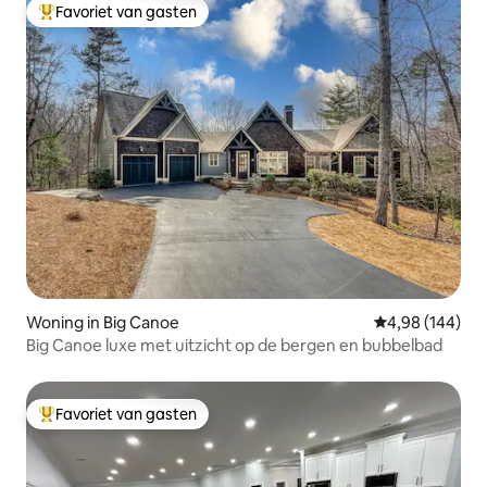
Favoriet van gasten
Topfavoriet van gasten
Woning in Big Canoe
Gemiddelde beo
4,98 (144)
Big Canoe luxe met uitzicht op de bergen en bubbelbad
Favoriet van gasten
Topfavoriet van gasten