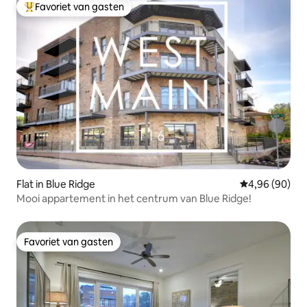
Favoriet van gasten
Topfavoriet van gasten
Flat in Blue Ridge
Gemiddelde be
4,96 (90)
Mooi appartement in het centrum van Blue Ridge!
Favoriet van gasten
Favoriet van gasten