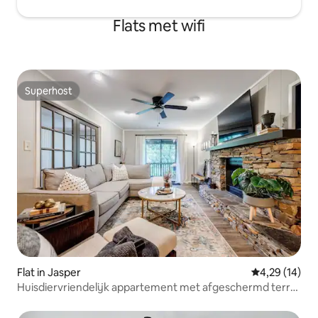
Flats met wifi
Superhost
Superhost
Flat in Jasper
Gemiddelde be
4,29 (14)
Huisdiervriendelijk appartement met afgeschermd terras
en open haard