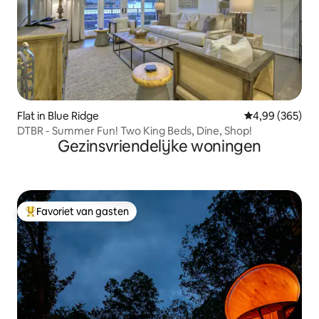
Flat in Blue Ridge
Gemiddelde beo
4,99 (365)
DTBR - Summer Fun! Two King Beds, Dine, Shop!
Gezinsvriendelijke woningen
Favoriet van gasten
Topfavoriet van gasten