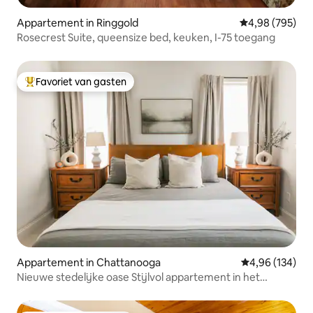
Appartement in Ringgold
Gemiddelde beo
4,98 (795)
Rosecrest Suite, queensize bed, keuken, I-75 toegang
Favoriet van gasten
Topfavoriet van gasten
Appartement in Chattanooga
Gemiddelde beo
4,96 (134)
Nieuwe stedelijke oase Stijlvol appartement in het
centrum van Chattanooga