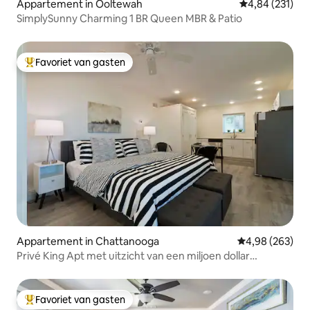
Appartement in Ooltewah
Gemiddelde beo
4,84 (231)
SimplySunny Charming 1 BR Queen MBR & Patio
Favoriet van gasten
Topfavoriet van gasten
Appartement in Chattanooga
Gemiddelde beo
4,98 (263)
Privé King Apt met uitzicht van een miljoen dollar
Minuten/centrum
Favoriet van gasten
Topfavoriet van gasten