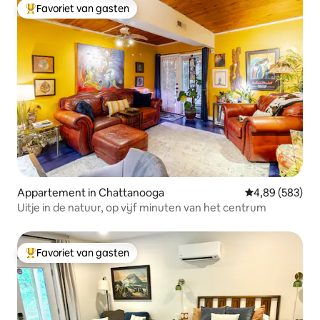
Favoriet van gasten
Topfavoriet van gasten
Appartement in Chattanooga
Gemiddelde beo
4,89 (583)
Uitje in de natuur, op vijf minuten van het centrum
Favoriet van gasten
Topfavoriet van gasten