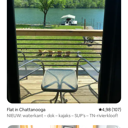
Flat in Chattanooga
Gemiddelde beo
4,98 (107)
NIEUW: waterkant – dok – kajaks – SUP's – TN-rivierkloof!