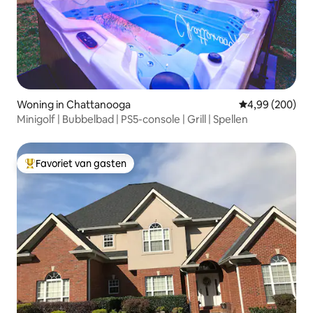
Woning in Chattanooga
Gemiddelde beo
4,99 (200)
Minigolf | Bubbelbad | PS5-console | Grill | Spellen
Favoriet van gasten
Topfavoriet van gasten