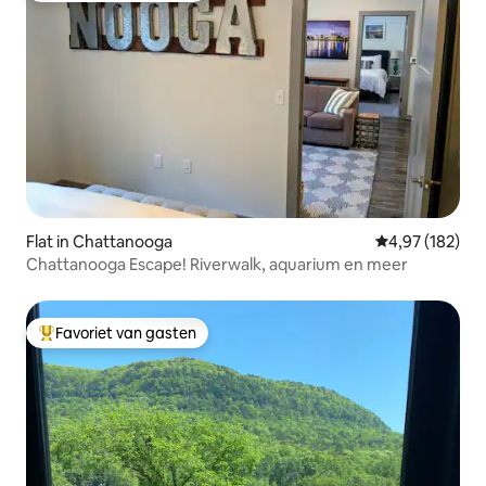
Flat in Chattanooga
Gemiddelde beo
4,97 (182)
Chattanooga Escape! Riverwalk, aquarium en meer
Favoriet van gasten
Topfavoriet van gasten