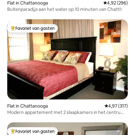
Flat in Chattanooga
Gemiddelde beo
4,92 (296)
Buitenparadijs aan het water op 10 minuten van Chatt!!
Favoriet van gasten
Topfavoriet van gasten
Flat in Chattanooga
Gemiddelde beo
4,97 (317)
Modern appartement met 2 slaapkamers in het centrum
~ Hart van Southside
Favoriet van gasten
Topfavoriet van gasten