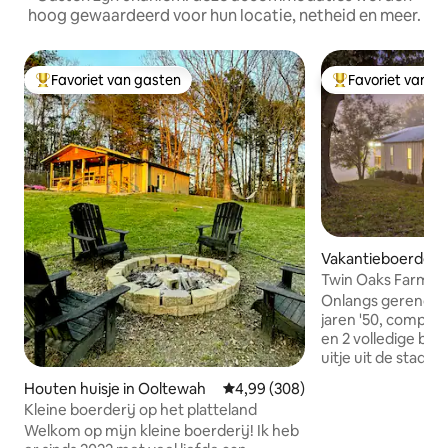
hoog gewaardeerd voor hun locatie, netheid en meer.
Favoriet van gasten
Favoriet van g
Topfavoriet van gasten
Topfavoriet van 
Vakantieboerderij 
wah
Twin Oaks Farmh
Onlangs gerenovee
jaren '50, comple
en 2 volledige ba
uitje uit de stad d
biedt aan vijf gast
Houten huisje in Ooltewah
Gemiddelde beoordeling van 4,9
4,99 (308)
vanaf de grote o
Kleine boerderij op het platteland
toegang tot 6 hec
Welkom op mijn kleine boerderij! Ik heb
douche in de hoof