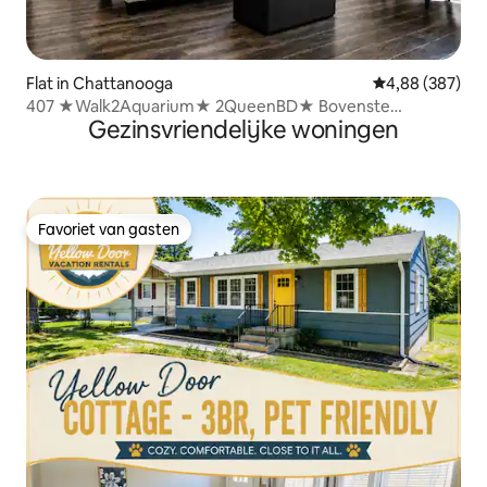
Flat in Chattanooga
Gemiddelde beo
4,88 (387)
407 ★Walk2Aquarium★ 2QueenBD★ Bovenste
Gezinsvriendelijke woningen
verdieping
Favoriet van gasten
Favoriet van gasten