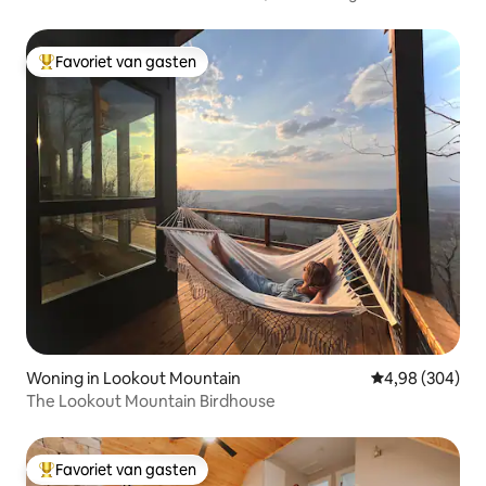
Favoriet van gasten
Topfavoriet van gasten
Woning in Lookout Mountain
Gemiddelde beo
4,98 (304)
The Lookout Mountain Birdhouse
Favoriet van gasten
Topfavoriet van gasten