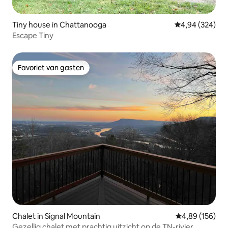
Tiny house in Chattanooga
Gemiddelde beo
4,94 (324)
Escape Tiny
Favoriet van gasten
Favoriet van gasten
Chalet in Signal Mountain
Gemiddelde beo
4,89 (156)
Gezellig chalet met prachtig uitzicht op de TN-rivier