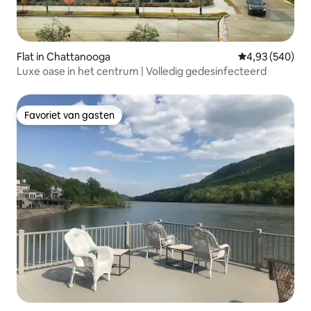
Flat in Chattanooga
Gemiddelde beo
4,93 (540)
Luxe oase in het centrum | Volledig gedesinfecteerd
Favoriet van gasten
Favoriet van gasten