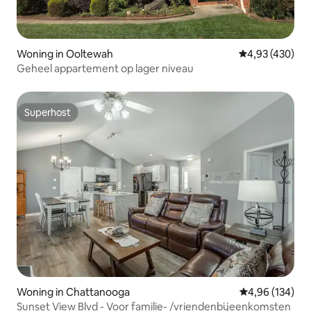
Woning in Ooltewah
Gemiddelde beo
4,93 (430)
Geheel appartement op lager niveau
Superhost
Superhost
Woning in Chattanooga
Gemiddelde beo
4,96 (134)
Sunset View Blvd - Voor familie- /vriendenbijeenkomsten