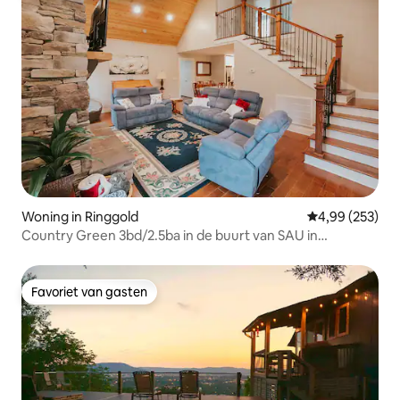
Woning in Ringgold
Gemiddelde beo
4,99 (253)
Country Green 3bd/2.5ba in de buurt van SAU in
Cherokee Vly
Favoriet van gasten
Favoriet van gasten