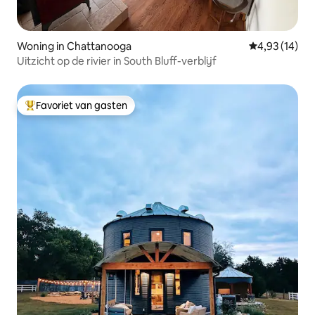
Woning in Chattanooga
Gemiddelde be
4,93 (14)
Uitzicht op de rivier in South Bluff-verblijf
Favoriet van gasten
Topfavoriet van gasten