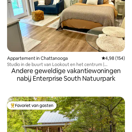
Appartement in Chattanooga
Gemiddelde beo
4,98 (154)
Studio in de buurt van Lookout en het centrum |
Andere geweldige vakantiewoningen
Kitchenette
nabij Enterprise South Natuurpark
Favoriet van gasten
Topfavoriet van gasten