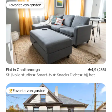
Favoriet van gasten
Favoriet van gasten
Flat in Chattanooga
Gemiddelde be
4,9 (236)
Stijlvolle studio★ Smart-tv★ Snacks Dicht★ bij het
centrum
Favoriet van gasten
Topfavoriet van gasten