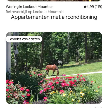
Woning in Lookout Mountain
Gemiddelde beo
4,99 (119)
Retroverblijf op Lookout Mountain
Appartementen met airconditioning
Favoriet van gasten
Favoriet van gasten