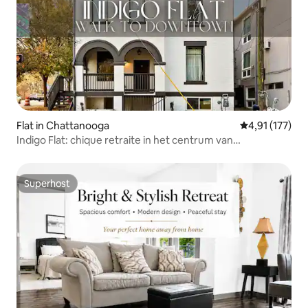
Flat in Chattanooga
Gemiddelde be
4,91 (177)
Indigo Flat: chique retraite in het centrum van
Chattanooga
Superhost
Superhost