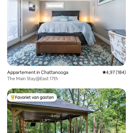
Appartement in Chattanooga
Gemiddelde beo
4,97 (184)
The Main Stay@East 17th
Favoriet van gasten
Topfavoriet van gasten