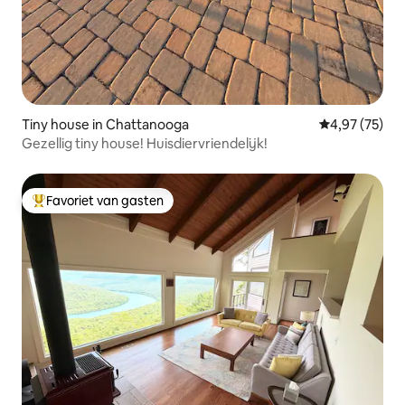
Tiny house in Chattanooga
Gemiddelde be
4,97 (75)
Gezellig tiny house! Huisdiervriendelijk!
Favoriet van gasten
Topfavoriet van gasten