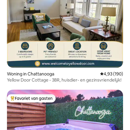
Woning in Chattanooga
Gemiddelde beo
4,93 (190)
Yellow Door Cottage - 3BR, huisdier- en gezinsvriendelijk!
Favoriet van gasten
Topfavoriet van gasten