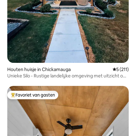
Houten huisje in Chickamauga
Gemiddelde
5 (211)
Unieke Silo - Rustige landelijke omgeving met uitzicht op
de bergen
Favoriet van gasten
Topfavoriet van gasten