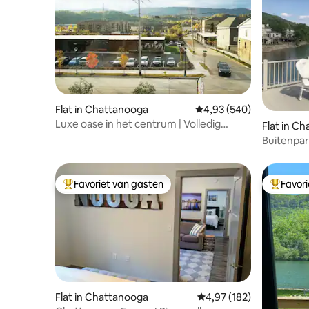
Flat in Chattanooga
Gemiddelde beoordeling
4,93 (540)
Luxe oase in het centrum | Volledig
Flat in C
gedesinfecteerd
Buitenpar
minuten v
Favoriet van gasten
Favor
Topfavoriet van gasten
Topfavor
Flat in Chattanooga
Gemiddelde beoordeling
4,97 (182)