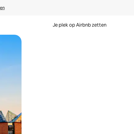
ven
Je plek op Airbnb zetten
en of swipen.