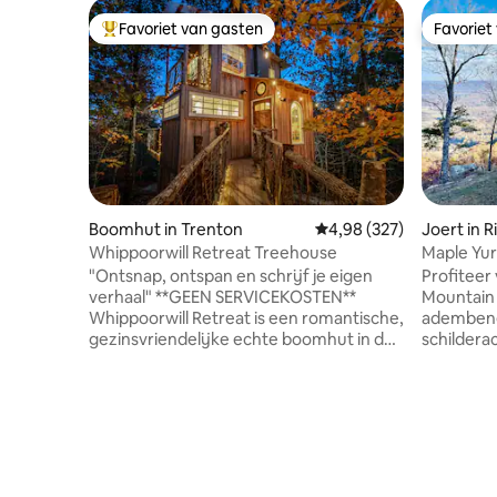
Favoriet van gasten
Favoriet
Topfavoriet van gasten
Favoriet
Boomhut in Trenton
Gemiddelde beoordeling
4,98 (327)
Joert in R
Whippoorwill Retreat Treehouse
Maple Yur
Chattano
"Ontsnap, ontspan en schrijf je eigen
Profiteer 
verhaal" **GEEN SERVICEKOSTEN**
Mountain 
Whippoorwill Retreat is een romantische,
ademben
gezinsvriendelijke echte boomhut in de
schilderac
boomtoppen op 20 minuten van
verscheid
Chattanooga. Deze rustige
Van de Ro
accommodatie biedt kamerhoge ramen,
Rail vind 
een plek om de zonsopgang te
natuurlij
bewonderen, een open haard, een
verkennen
vuurplaats voor luie avonden en
yurts kun 
buitenbubbelbaden met zouten die naar
ontspann