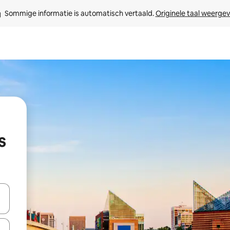
Sommige informatie is automatisch vertaald. 
Originele taal weerge
s
een keuze met je de pijltjestoetsen omhoog en omlaag, óf door te tikk