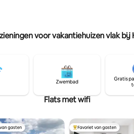
niet van een romantisch diner
nabijgelegen Lookout Mountai
rras met uitzicht op het
Chickamauga, Chattanooga of
mende uitzicht of ontspan en
ONTSPAN en kijk Harry Potter-
eeste uit je tijd samen.
documentaires onder het geno
koud Butterscotch-bier!
zieningen voor vakantiehuizen vlak bij
Gratis p
Zwembad
t
Flats met wifi
 van gasten
Favoriet van gasten
 van gasten
Topfavoriet van gasten