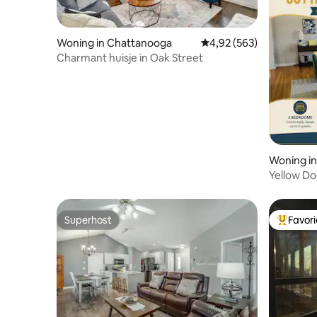
Woning in Chattanooga
Gemiddelde beoordeling
4,92 (563)
Charmant huisje in Oak Street
Woning i
Yellow Do
gezinsvrie
Superhost
Favor
Superhost
Topfavor