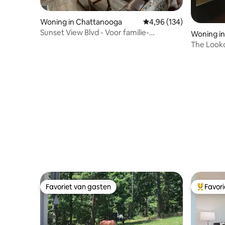
Woning in Chattanooga
Gemiddelde beoordeling
4,96 (134)
Sunset View Blvd - Voor familie-
Woning i
/vriendenbijeenkomsten
n
The Look
Favoriet van gasten
Favor
Favoriet van gasten
Topfavor