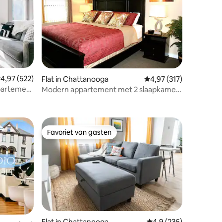
emiddelde beoordeling van 4,97 op 5, 522 recensies
4,97 (522)
Flat in Chattanooga
Gemiddelde beoordelin
4,97 (317)
ppartement
Modern appartement met 2 slaapkamers
ecensies
in het centrum ~ Hart van Southside
Favoriet van gasten
Favoriet van gasten
Flat in Chattanooga
Gemiddelde beoordelin
4,9 (236)