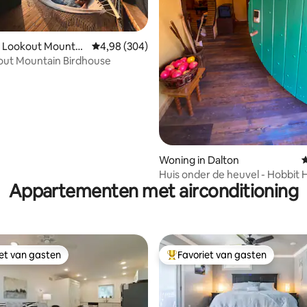
 van 4,96 op 5, 134 recensies
n Lookout Mountai
Gemiddelde beoordeling van 4,98 op 5, 304 r
4,98 (304)
out Mountain Birdhouse
Woning in Dalton
G
Huis onder de heuvel - Hobbit 
Appartementen met airconditioning
iet van gasten
Favoriet van gasten
iet van gasten
Topfavoriet van gasten