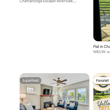
Chattanooga Escape! Riverwalk,
aquarium en meer
Flat in C
NIEUW: wa
– TN-rivie
Superhost
Favoriet
Superhost
Favoriet