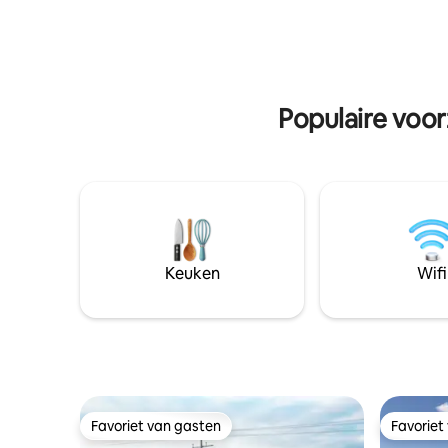
nachtzwaluwen ruiken, Alexa voor
thuis. Ge
muziek en een kroonluchter. Slaap in een
op het te
hangbed of in de Canopy Suite, waar je
adembene
kunt genieten van het uitzicht op de
haal het m
sterren. Schrijf je sprookje in
Whippoorwill Retreat.
Populaire voor
Keuken
Wifi
Favoriet van gasten
Favoriet
Favoriet van gasten
Favoriet