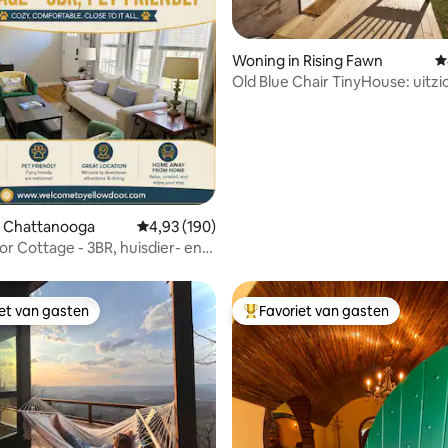
 van 4,92 op 5, 563 recensies
Woning in Rising Fawn
G
Old Blue Chair TinyHouse: uitzi
zonsondergang in de bergen
n Chattanooga
Gemiddelde beoordeling van 4,93 op 5, 190 r
4,93 (190)
or Cottage - 3BR, huisdier- en
ndelijk!
iet van gasten
Favoriet van gasten
iet van gasten
Topfavoriet van gasten