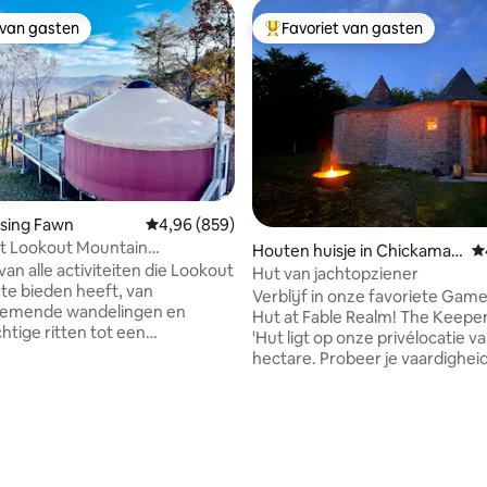
 van gasten
Favoriet van gasten
 van gasten
Topfavoriet van gasten
 van 4,98 op 5, 327 recensies
ising Fawn
Gemiddelde beoordeling van 4,96 op 5, 859 r
4,96 (859)
t Lookout Mountain
Houten huisje in Chickamau
G
oga Glamping
van alle activiteiten die Lookout
ga
Hut van jachtopziener
te bieden heeft, van
Verblijf in onze favoriete Gam
emende wandelingen en
Hut at Fable Realm! The Keeper
htige ritten tot een
'Hut ligt op onze privélocatie v
enheid aan lokale attracties.
hectare. Probeer je vaardighei
ck City Gardens tot de Incline
speurtocht, ontspan bij een vu
je tal van manieren om de
(gigantische ketel), kijk hoe de
ke schoonheid van het gebied te
genieten van de vijver van bui
 en te genieten. Met onze
magische stenen ruimte net ac
je in comfort en stijl
heuvel van The Burrow en in de
en met alle gemakken van
van Fairytale Cottage. Bezoek 