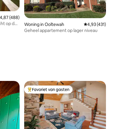
emiddelde beoordeling van 4,87 op 5, 488 recensies
4,87 (488)
cht op de
Woning in Ooltewah
Gemiddelde beoordelin
4,93 (431)
Geheel appartement op lager niveau
ecensies
Favoriet van gasten
Topfavoriet van gasten