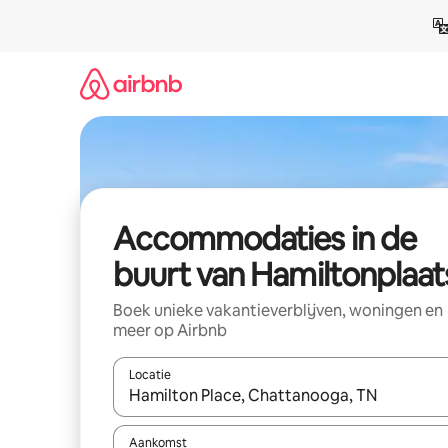
Ga
direct
naar
inhoud
Accommodaties in de
buurt van Hamiltonplaat
Boek unieke vakantieverblijven, woningen en
meer op Airbnb
Locatie
Wanneer er resultaten beschikbaar zijn, maak je 
Aankomst