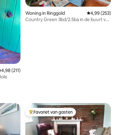
Woning in Ringgold
Gemiddelde beoordeling
4,99 (253)
Country Green 3bd/2.5ba in de buurt van
ecensies
SAU in Cherokee Vly
emiddelde beoordeling van 4,98 op 5, 211 recensies
4,98 (211)
Hole
Favoriet van gasten
Topfavoriet van gasten