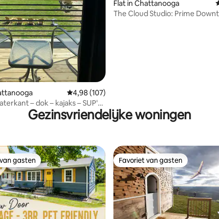
Flat in Chattanooga
The Cloud Studio: Prime Down
Location
hattanooga
Gemiddelde beoordeling van 4,98 op 5, 107 r
4,98 (107)
terkant – dok – kajaks – SUP's
Gezinsvriendelijke woningen
rkloof!
 van gasten
Favoriet van gasten
 van gasten
Favoriet van gasten