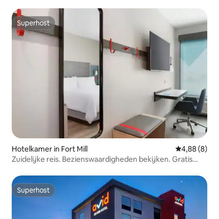
Superhost
Superhost
Hotelkamer in Fort Mill
Gemiddelde b
4,88 (8)
Zuidelijke reis. Bezienswaardigheden bekijken. Gratis
parkeren
Superhost
Superhost