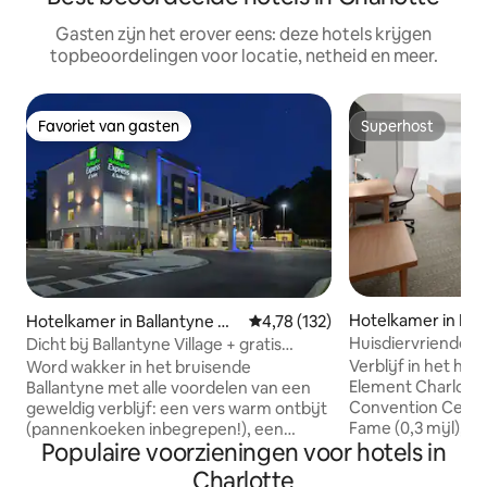
Gasten zijn het erover eens: deze hotels krijgen
topbeoordelingen voor locatie, netheid en meer.
Favoriet van gasten
Superhost
Favoriet van gasten
Superhost
Hotelkamer in Dil
Hotelkamer in Ballantyne W
Gemiddelde beoordeling van 4,7
4,78 (132)
est
Huisdiervriendelijk
Dicht bij Ballantyne Village + gratis
Ontbijt. Volledige
ontbijt en zwembad
Verblijf in het har
Word wakker in het bruisende
Element Charlotte
Ballantyne met alle voordelen van een
Convention Cente
geweldig verblijf: een vers warm ontbijt
Fame (0,3 mijl), 
(pannenkoeken inbegrepen!), een
Populaire voorzieningen voor hotels in
mijl) en Bank of A
buitenzwembad voor zonnige
mijl). Elke suite 
middagduiken en een fitnesscentrum
Charlotte