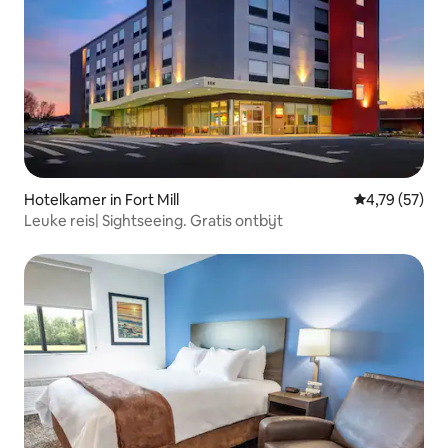
Hotelkamer in Fort Mill
Gemiddelde be
4,79 (57)
Leuke reis| Sightseeing. Gratis ontbijt