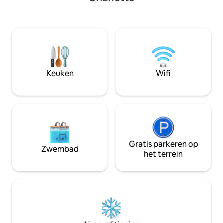
keuken, snelle wif
om je in beweging te houden. Perfect
voor een goede na
voor zaken of vrije tijd, we liggen op
met een gratis Ris
enkele minuten van Ballantyne
24/7-fitnessruimt
Corporate Park, Carolina Place Mall en
ambachtelijke cock
op korte rijafstand van Uptown
Of het nu gaat om
Charlotte. Gratis parkeren maakt het
een zakenreis of
verkennen van de stad gemakkelijk,
deze eco-smart a
terwijl onze comfortabele suites zorgen
Keuken
Wifi
dicht bij alles in C
voor een rustgevende nacht na een dag
vol vergaderingen of avontuur.
Gratis parkeren op
Zwembad
het terrein