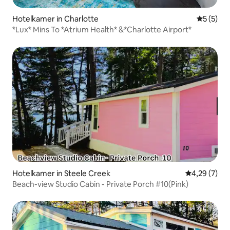
Hotelkamer in Charlotte
Gemiddeld
5 (5)
*Lux* Mins To *Atrium Health* &*Charlotte Airport*
Hotelkamer in Steele Creek
Gemiddelde b
4,29 (7)
Beach-view Studio Cabin - Private Porch #10(Pink)