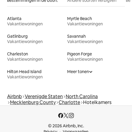
Bestemmingen in de buurt
Andere soorten verblijven
Bes
Atlanta
Myrtle Beach
Vakantiewoningen
Vakantiewoningen
Gatlinburg
Savannah
Vakantiewoningen
Vakantiewoningen
Charleston
Pigeon Forge
Vakantiewoningen
Vakantiewoningen
Hilton Head Island
Meer tonen
Vakantiewoningen
Airbnb
Verenigde Staten
North Carolina
Mecklenburg County
Charlotte
Hotelkamers
© 2026 Airbnb, Inc.
Privacy
Voorwaarden