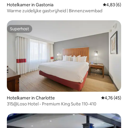
Hotelkamer in Gastonia
Gemiddelde b
4,83 (6)
Warme zuidelijke gastvrijheid | Binnenzwembad
Superhost
Superhost
Hotelkamer in Charlotte
Gemiddelde be
4,76 (45)
315@Loso Hotel - Premium King Suite 110-410