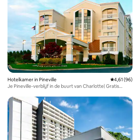
Hotelkamer in Pineville
Gemiddelde be
4,61 (96)
Je Pineville-verblijf in de buurt van Charlotte| Gratis
ontbijt