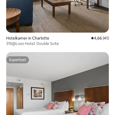
Hotelkamer in Charlotte
Gemiddelde be
4,66 (41)
315@Loso Hotel: Double Suite
Superhost
Superhost