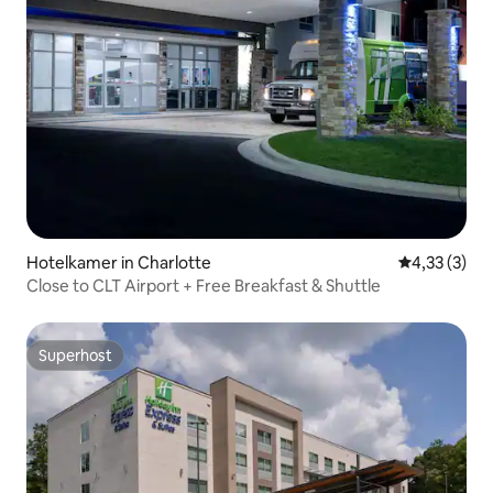
Hotelkamer in Charlotte
Gemiddelde b
4,33 (3)
Close to CLT Airport + Free Breakfast & Shuttle
Superhost
Superhost