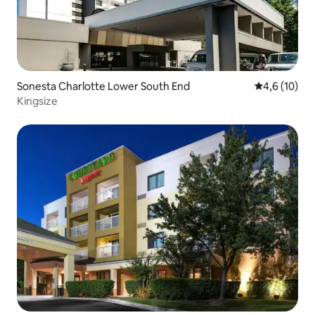
Sonesta Charlotte Lower South End
Gemiddelde b
4,6 (10)
Kingsize