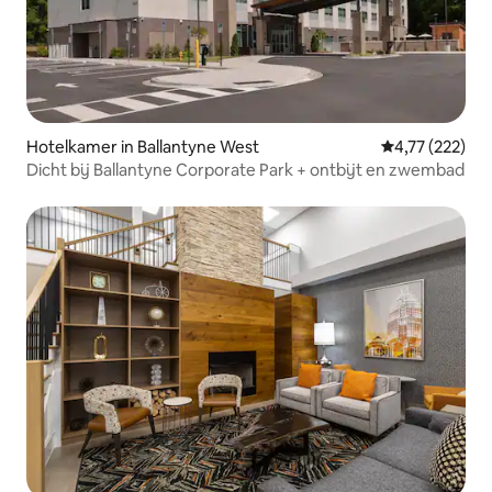
Hotelkamer in Ballantyne West
Gemiddelde beo
4,77 (222)
Dicht bij Ballantyne Corporate Park + ontbijt en zwembad