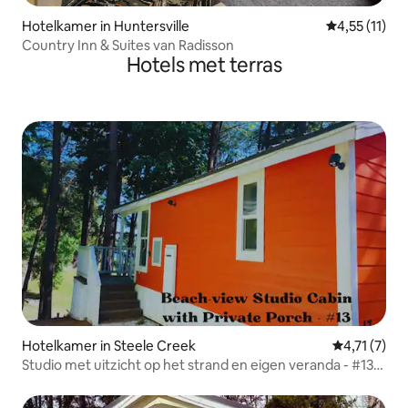
Hotelkamer in Huntersville
Gemiddelde b
4,55 (11)
Country Inn & Suites van Radisson
Hotels met terras
Hotelkamer in Steele Creek
Gemiddelde 
4,71 (7)
Studio met uitzicht op het strand en eigen veranda - #13
(Oranje)