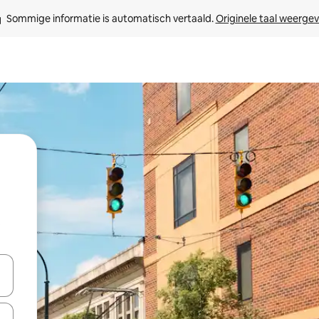
Sommige informatie is automatisch vertaald. 
Originele taal weerge
t
een keuze met je de pijltjestoetsen omhoog en omlaag, óf door te tikk