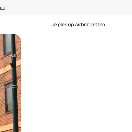
ven
Je plek op Airbnb zetten
en of swipen.