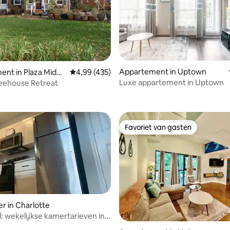
g van 4,94 op 5, 18 recensies
Appartement in Uptown
ent in Plaza Midw
Gemiddelde beoordeling van 4,99 op 5, 435 r
4,99 (435)
Luxe appartement in Uptown
eehouse Retreat
Favoriet van gasten
Favoriet van gasten
r in Charlotte
wekelijkse kamertarieven in
 van 4,92 op 5, 210 recensies