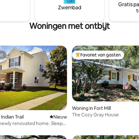
Gratis p
Zwembad
t
Woningen met ontbijt
st
Favoriet van gasten
st
Topfavoriet van gasten
Woning in Fort Mill
tie
The Cozy Gray House
Indian Trail
Nieuwe accommodatie
Nieuw
newly renovated home. Sleeps