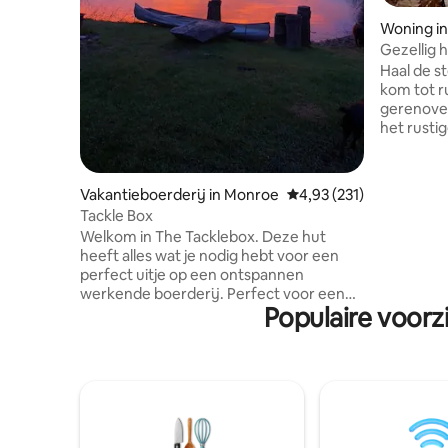
Woning in
Gezellig 
tot rust 
Haal de s
kom tot r
gerenove
het rustig
minuten va
wordt omg
de perfec
Vakantieboerderij in Monroe
Gemiddelde beoordeling
4,93 (231)
modern co
Tackle Box
gezellige
Welkom in The Tacklebox. Deze hut
een rustige
heeft alles wat je nodig hebt voor een
nu op zoe
perfect uitje op een ontspannen
weekend, 
werkende boerderij. Perfect voor een
gewoon ee
Populaire voorz
feestje van drie of een lekker romantisch
dit rusti
verblijf. De hut is rustiek met alle
je te ver
voorzieningen die je nodig hebt, rustiek
met alle voorzieningen die je nodig hebt
De boerderij is een 125 hectare met 3
gevulde vijvers. Neem een hengel mee
en probeer je geluk bij het vangen en
vrijgeven van vissen. Je krijgt de kans