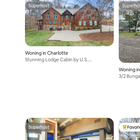
Superhost
Superho
Superhost
Superho
Woning in Charlotte
Stunning Lodge Cabin by U.S.
Whitewater Center 4br
Woning i
3/2 Bunga
shopping,
Superhost
Favor
Superhost
Topfavor