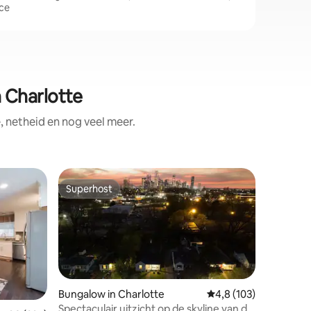
nce
 Charlotte
 netheid en nog veel meer.
Superhost
Favorie
Superhost
Favorie
Bungalow in Charlotte
Gemiddelde beoordeli
4,8 (103)
Spectaculair uitzicht op de skyline van de