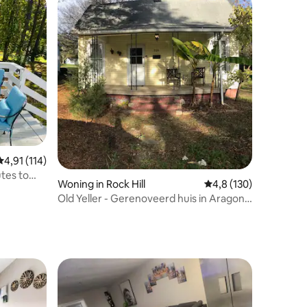
ecensies
Gemiddelde beoordeling van 4,91 op 5, 114 recensies
4,91 (114)
tes to
Woning in Rock Hill
Gemiddelde beoordeli
4,8 (130)
Old Yeller - Gerenoveerd huis in Aragon
c.1906 in de buurt