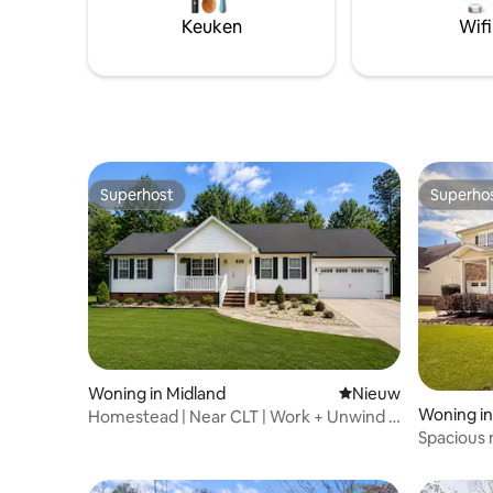
om veel dieren op de boerderij te zien,
Keuken
Wifi
waaronder honden. Ook uw honden zijn
welkom tegen betaling. Ook hebben we
tegen een vergoeding paardrijden.
Superhost
Superho
Superhost
Superho
Woning in Midland
Nieuwe accommoda
Nieuw
Woning in 
Homestead | Near CLT | Work + Unwind |
Spacious 
Farm Eggs
6.