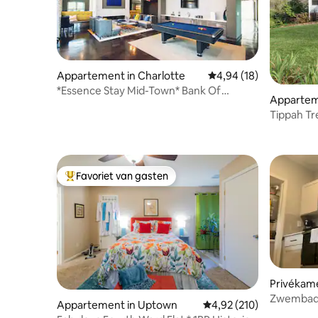
Appartement in Charlotte
Gemiddelde beoordelin
4,94 (18)
*Essence Stay Mid-Town* Bank Of
Appartem
America Stadium
ood
Tippah Tr
Favoriet van gasten
Topfavoriet van gasten
Privékame
Zwembad: 
Appartement in Uptown
Gemiddelde beoordeling
4,92 (210)
CLT