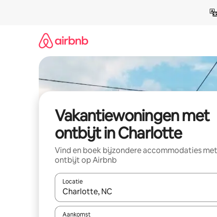
Ga
direct
naar
inhoud
Vakantiewoningen met
ontbijt in Charlotte
Vind en boek bijzondere accommodaties me
ontbijt op Airbnb
Locatie
Wanneer er resultaten beschikbaar zijn, maak je 
Aankomst