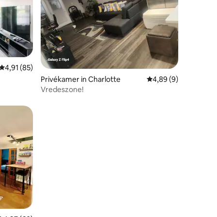
Gemiddelde beoordeling van 4,91 op 5, 85 recensies
4,91 (85)
ecensies
Privékamer in Charlotte
Gemiddelde beoordeli
4,89 (9)
Vredeszone!