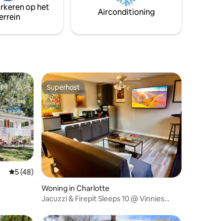
arkeren op het
Airconditioning
errein
Superhost
Superhost
Gemiddelde beoordeling van 5 op 5, 48 recensies
5 (48)
Woning in Charlotte
Jacuzzi & Firepit Sleeps 10 @ Vinnies
Villas 4BR