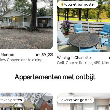
st
Favoriet van gasten
st
Topfavoriet van gasten
n Monroe
Gemiddelde beoordeling van 4,59 op 5, 22 r
4,59 (22)
Woning in Charlotte
low Convenient to dining,
Golf-Course Retreat, 4BR, Minu
 485.
Ballantyne
Appartementen met ontbijt
iet van gasten
Favoriet van gasten
iet van gasten
Favoriet van gasten