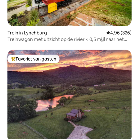
Trein in Lynchburg
Gemiddelde beo
4,96 (326)
Treinwagon met uitzicht op de rivier < 0,5 mijl naar het
centrum
Favoriet van gasten
Topfavoriet van gasten