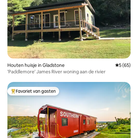
Houten huisje in Gladstone
Gemiddelde
5 (65)
'Paddlemore' James River woning aan de rivier
Favoriet van gasten
Topfavoriet van gasten