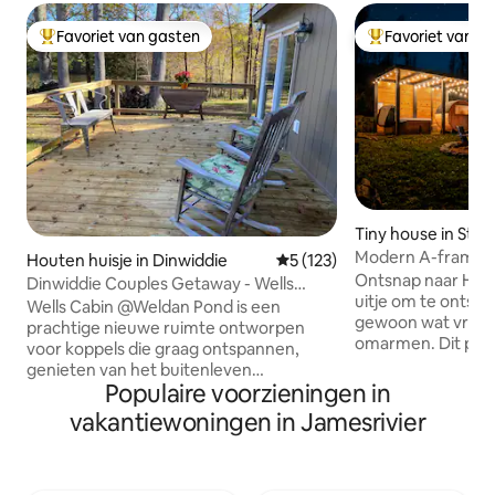
Favoriet van gasten
Favoriet van g
Topfavoriet van gasten
Topfavoriet van 
Tiny house in Stan
Modern A-frame m
Houten huisje in Dinwiddie
Gemiddelde beoordeling van 
5 (123)
en prachtig uitzic
Ontsnap naar Hiya
Dinwiddie Couples Getaway - Wells
uitje om te ontspa
Cabin @WeldanPond
Wells Cabin @Weldan Pond is een
gewoon wat vredi
prachtige nieuwe ruimte ontworpen
omarmen. Dit prac
voor koppels die graag ontspannen,
een adembenemend
genieten van het buitenleven
Ridge Mountains, 
Populaire voorzieningen in
(wandelen, vissen, trailbike en meer) en
en een rustgevend
genieten van een prachtig uitzicht. Het
vakantiewoningen in Jamesrivier
wacht een stijlvol 
huisje heeft een volledige keuken, een
toevluchtsoord me
grote slaapkamer met kingsize bed, een
bed, een volledig 
lichte, met ramen gevulde zithoek en
bordspellen, Xbox,