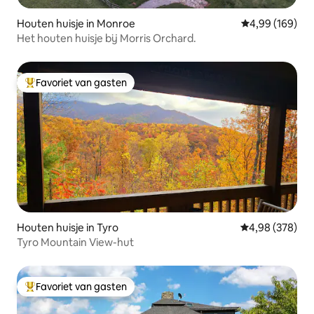
Houten huisje in Monroe
Gemiddelde beo
4,99 (169)
Het houten huisje bij Morris Orchard.
Favoriet van gasten
Topfavoriet van gasten
Houten huisje in Tyro
Gemiddelde beo
4,98 (378)
Tyro Mountain View-hut
Favoriet van gasten
Topfavoriet van gasten