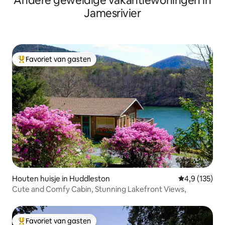
Andere geweldige vakantiewoningen in
Jamesrivier
Favoriet van gasten
Topfavoriet van gasten
Houten huisje in Huddleston
Gemiddelde be
4,9 (135)
Cute and Comfy Cabin, Stunning Lakefront Views,
Favoriet van gasten