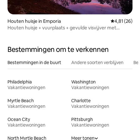
Houten huisje in Emporia
Gemiddelde be
4,81 (26)
Houten huisje + vuurplaats + gevulde visvijver met
vangst-en-vrijlatingsregeling
Bestemmingen om te verkennen
Bestemmingen in de buurt
Andere soorten verblijven
Bes
Philadelphia
Washington
Vakantiewoningen
Vakantiewoningen
Myrtle Beach
Charlotte
Vakantiewoningen
Vakantiewoningen
Ocean City
Pittsburgh
Vakantiewoningen
Vakantiewoningen
North Myrtle Beach
Meer tonen