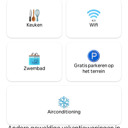
een nieuw dek met uitzicht op de Upper
avonden door bij 
Weldan Pond en hectare gezond,
geniet van de ber
natuurlijk hardhoutbos met bijna 4 mijl
sterrenhemel. Op
aan paden om te verkennen. Je zult ook
Luray Caverns, L
genieten van gewoon genieten van het
Keuken
Wifi
Shenandoah Natio
terras en de schoonheid van het
platteland van Virginia.
Gratis parkeren op
Zwembad
het terrein
Airconditioning