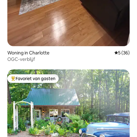
Woning in Charlotte
Gemiddelde
5 (36)
OGC-verblijf
Favoriet van gasten
Topfavoriet van gasten