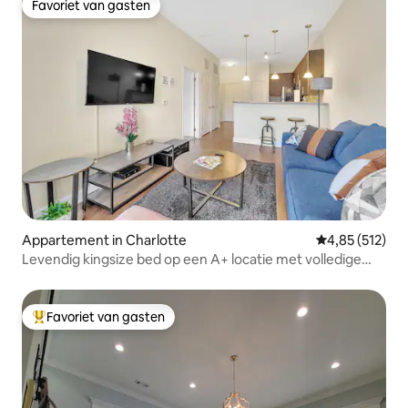
Favoriet van gasten
Favoriet van gasten
Appartement in Charlotte
Gemiddelde beo
4,85 (512)
Levendig kingsize bed op een A+ locatie met volledige
keuken
Favoriet van gasten
Topfavoriet van gasten