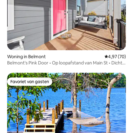
Woning in Belmont
Gemiddelde be
4,97 (70)
Belmont's Pink Door • Op loopafstand van Main St • Dicht
bij CLT
Favoriet van gasten
Favoriet van gasten