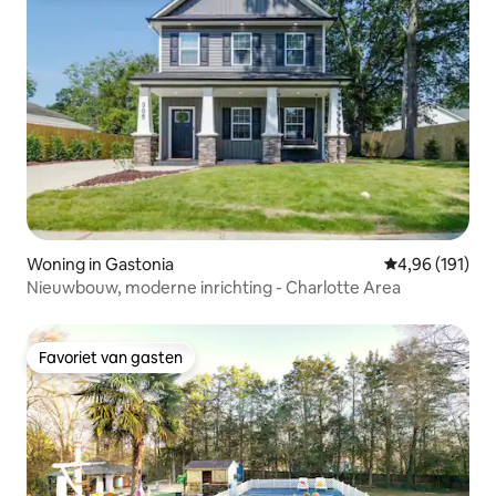
Woning in Gastonia
Gemiddelde beo
4,96 (191)
Nieuwbouw, moderne inrichting - Charlotte Area
Favoriet van gasten
Favoriet van gasten