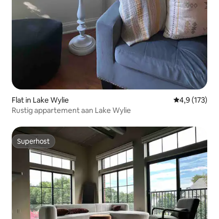
Flat in Lake Wylie
Gemiddelde be
4,9 (173)
Rustig appartement aan Lake Wylie
Superhost
Superhost