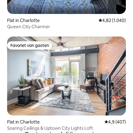
Flat in Charlotte
Gemiddelde beoor
4,82 (1.040)
Queen City Charmer
Favoriet van gasten
Favoriet van gasten
Flat in Charlotte
Gemiddelde be
4,9 (407)
Soaring Ceilings & Uptown City Lights Loft