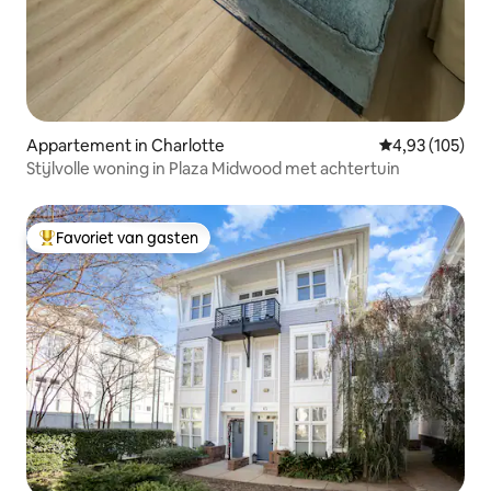
Appartement in Charlotte
Gemiddelde beo
4,93 (105)
Stijlvolle woning in Plaza Midwood met achtertuin
Favoriet van gasten
Topfavoriet van gasten