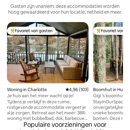
Gasten zijn unaniem: deze accommodaties worden
hoog gewaardeerd voor hun locatie, netheid en meer.
Favoriet van gasten
Favoriet van g
Topfavoriet van gasten
Topfavoriet van 
Woning in Charlotte
Gemiddelde beoordeling van 4,9
4,96 (103)
Boomhut in Hunter
Je huis aan het meer wacht op je!
Gigi 's boomhut b
Tijdens je verblijf in deze ruime,
StayInOurSpace b
rustgevende accommodatie vergeet je
onvergetelijke on
al je zorgen. Retreat aan het meer: 3BR-
unieke boomhut g
woning met bubbelbad, dok, barbecue
bomen. Deze retra
Populaire voorzieningen voor
en een prachtig uitzicht Ontsnap naar je
gezellige leefruimt
droomvakantie in deze woning met 3
inrichting en een