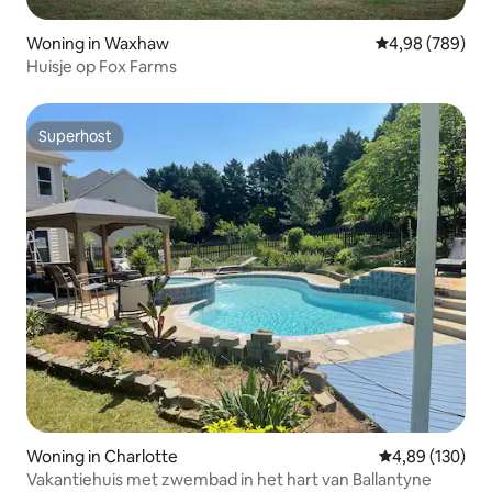
Woning in Waxhaw
Gemiddelde beo
4,98 (789)
Huisje op Fox Farms
Superhost
Superhost
Woning in Charlotte
Gemiddelde beo
4,89 (130)
Vakantiehuis met zwembad in het hart van Ballantyne