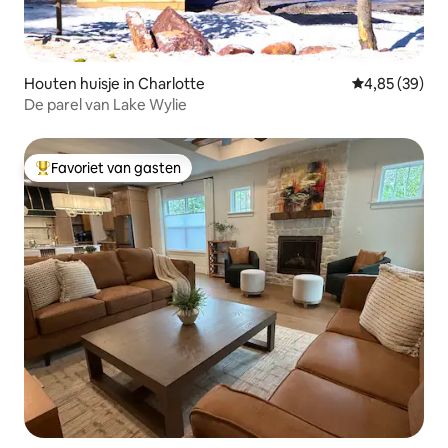
Houten huisje in Charlotte
Gemiddelde be
4,85 (39)
De parel van Lake Wylie
Favoriet van gasten
Topfavoriet van gasten