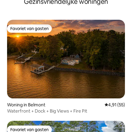
Gezinsvriendelijke woningen
Favoriet van gasten
Favoriet van gasten
Woning in Belmont
Gemiddelde be
4,91 (55)
Waterfront + Dock + Big Views + Fire Pit
Favoriet van gasten