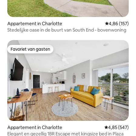
Appartement in Charlotte
Gemiddelde beo
4,86 (157)
Stedelijke oase in de buurt van South End - bovenwoning
Favoriet van gasten
Favoriet van gasten
Appartement in Charlotte
Gemiddelde beo
4,85 (547)
Elegant en gezellig 1BR Escape met kingsize bed in Plaza