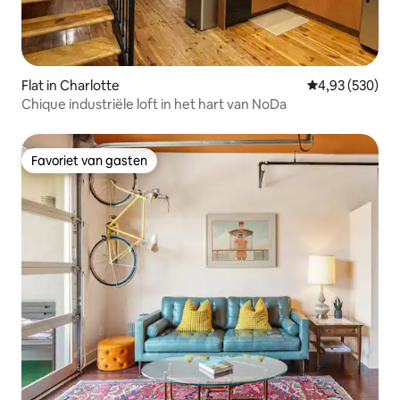
Flat in Charlotte
Gemiddelde beo
4,93 (530)
Chique industriële loft in het hart van NoDa
Favoriet van gasten
Favoriet van gasten