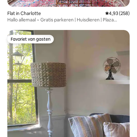
Flat in Charlotte
Gemiddelde beo
4,93 (258)
Hallo allemaal ~ Gratis parkeren | Huisdieren | Plaza
Midwood
Favoriet van gasten
Favoriet van gasten