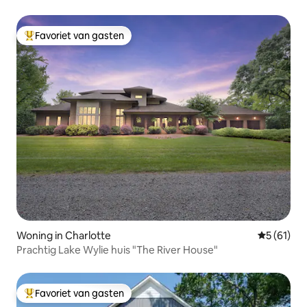
Favoriet van gasten
Topfavoriet van gasten
Woning in Charlotte
Gemiddelde
5 (61)
Prachtig Lake Wylie huis "The River House"
Favoriet van gasten
Topfavoriet van gasten