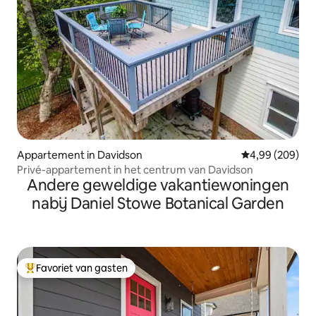
Appartement in Davidson
Gemiddelde beo
4,99 (209)
Privé-appartement in het centrum van Davidson
Andere geweldige vakantiewoningen
nabij Daniel Stowe Botanical Garden
Favoriet van gasten
Topfavoriet van gasten