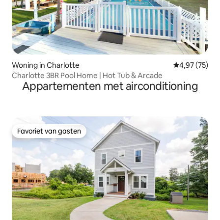
Woning in Charlotte
Gemiddelde be
4,97 (75)
Charlotte 3BR Pool Home | Hot Tub & Arcade
Appartementen met airconditioning
Favoriet van gasten
Favoriet van gasten