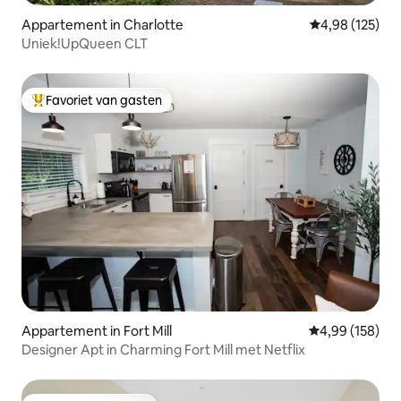
Appartement in Charlotte
Gemiddelde beo
4,98 (125)
Uniek!UpQueen CLT
Favoriet van gasten
Topfavoriet van gasten
Appartement in Fort Mill
Gemiddelde beo
4,99 (158)
Designer Apt in Charming Fort Mill met Netflix