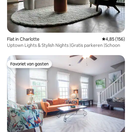
Flat in Charlotte
Gemiddelde beo
4,85 (156)
Uptown Lights & Stylish Nights |Gratis parkeren |Schoon
Favoriet van gasten
Favoriet van gasten