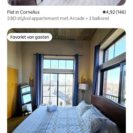
Flat in Cornelius
Gemiddelde beo
4,92 (146)
3 BD stijlvol appartement met Arcade + 2 balkons!
Favoriet van gasten
Favoriet van gasten