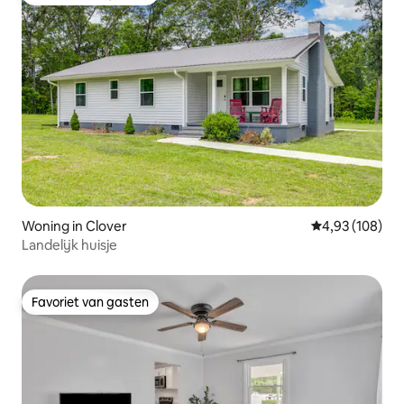
Favoriet van gasten
Woning in Clover
Gemiddelde beo
4,93 (108)
Landelijk huisje
Favoriet van gasten
Favoriet van gasten