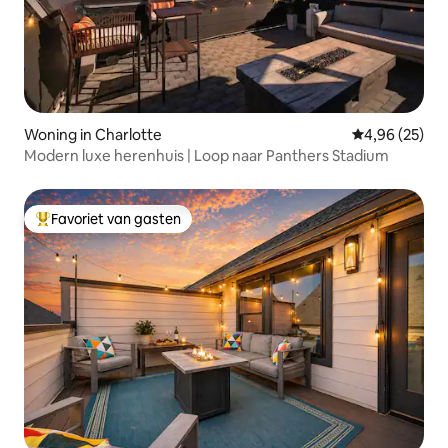
Woning in Charlotte
Gemiddelde be
4,96 (25)
Modern luxe herenhuis | Loop naar Panthers Stadium
Favoriet van gasten
Topfavoriet van gasten