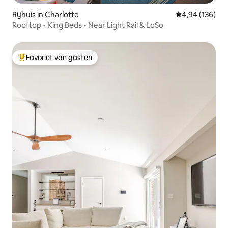
Rijhuis in Charlotte
Gemiddelde beo
4,94 (136)
Rooftop • King Beds • Near Light Rail & LoSo
Favoriet van gasten
Topfavoriet van gasten