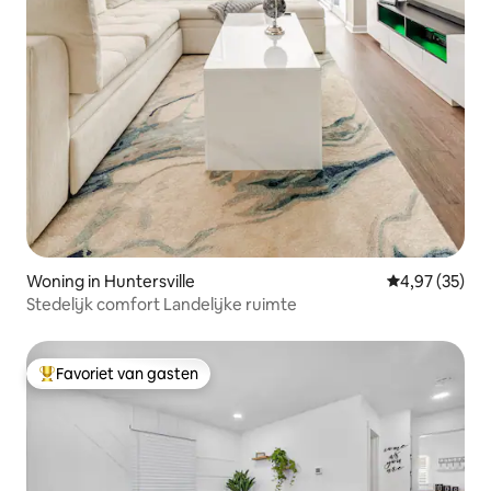
Woning in Huntersville
Gemiddelde be
4,97 (35)
Stedelijk comfort Landelijke ruimte
Favoriet van gasten
Topfavoriet van gasten