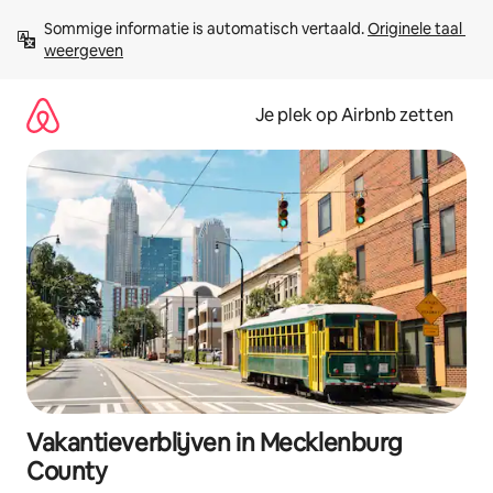
Ga
Sommige informatie is automatisch vertaald. 
Originele taal 
direct
weergeven
naar
inhoud
Je plek op Airbnb zetten
Vakantieverblijven in Mecklenburg
County