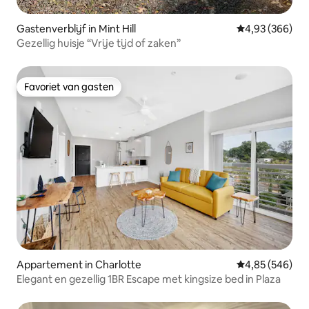
Gastenverblijf in Mint Hill
Gemiddelde beo
4,93 (366)
Gezellig huisje “Vrije tijd of zaken”
Favoriet van gasten
Favoriet van gasten
Appartement in Charlotte
Gemiddelde beo
4,85 (546)
Elegant en gezellig 1BR Escape met kingsize bed in Plaza