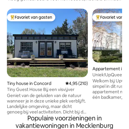
Favoriet van gasten
Favoriet van g
Topfavoriet van gasten
Topfavoriet van 
Appartement in C
Uniek!UpQueen C
Welkom bij UpQue
Tiny house in Concord
Gemiddelde beoordeling van 4,9
4,95 (210)
simpel in dit rust
Tiny Guest House Bij een visvijver
appartement met 
Geniet van de geluiden van de natuur
één badkamer, gen
wanneer je in deze unieke plek verblijft.
Uptown Charlotte
Landelijke omgeving, maar dicht
biedt gemakkelijk
genoeg bij veel activiteiten. Dicht bij de
bruisende stadsle
Populaire voorzieningen in
snelweg Charlotte en Charlotte.
restaurants, ente
Wijngaarden, PNC-paviljoen. Great Wolf
vakantiewoningen in Mecklenburg
bezienswaardighe
Lodge en Concord molens. Geniet van