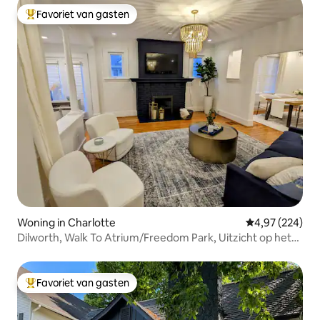
Favoriet van gasten
Topfavoriet van gasten
Woning in Charlotte
Gemiddelde beo
4,97 (224)
Dilworth, Walk To Atrium/Freedom Park, Uitzicht op het
Park!
Favoriet van gasten
Topfavoriet van gasten