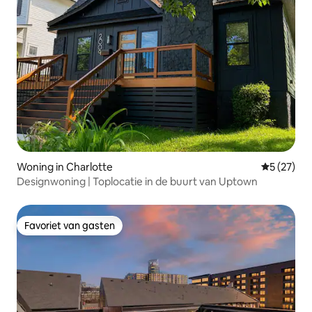
Woning in Charlotte
Gemiddelde
5 (27)
Designwoning | Toplocatie in de buurt van Uptown
Favoriet van gasten
Favoriet van gasten