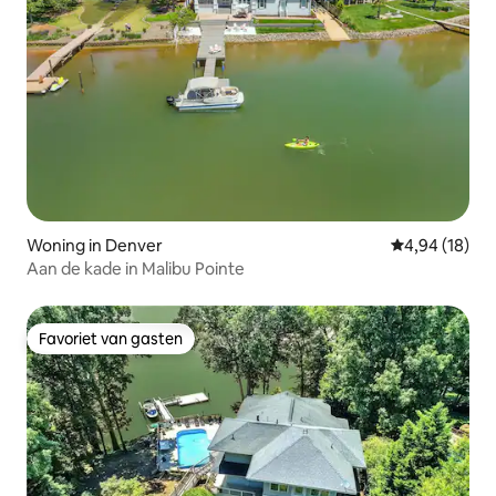
Woning in Denver
Gemiddelde be
4,94 (18)
Aan de kade in Malibu Pointe
Favoriet van gasten
Favoriet van gasten