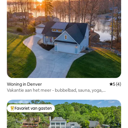
Woning in Denver
Gemiddeld
5 (4)
Vakantie aan het meer - bubbelbad, sauna, yoga,
spelletjeskamer
Favoriet van gasten
Topfavoriet van gasten