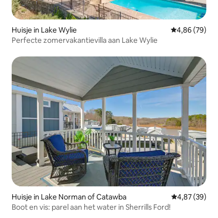
Huisje in Lake Wylie
Gemiddelde be
4,86 (79)
Perfecte zomervakantievilla aan Lake Wylie
Huisje in Lake Norman of Catawba
Gemiddelde be
4,87 (39)
Boot en vis: parel aan het water in Sherrills Ford!