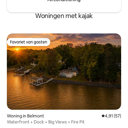
Woningen met kajak
Favoriet van gasten
Favoriet van gasten
Woning in Belmont
Gemiddelde be
4,91 (57)
Waterfront + Dock + Big Views + Fire Pit