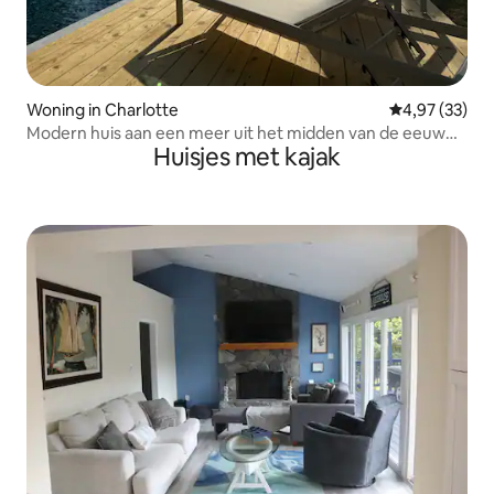
Woning in Charlotte
Gemiddelde be
4,97 (33)
Modern huis aan een meer uit het midden van de eeuw
Huisjes met kajak
met een prachtig uitzicht