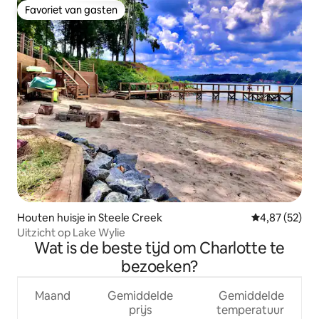
Favoriet van gasten
Favoriet van gasten
Houten huisje in Steele Creek
Gemiddelde be
4,87 (52)
Uitzicht op Lake Wylie
Wat is de beste tijd om Charlotte te
bezoeken?
Maand
Gemiddelde
Gemiddelde
prijs
temperatuur