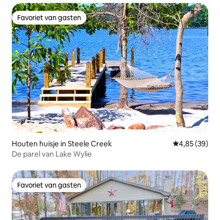
Favoriet van gasten
Favoriet van gasten
Houten huisje in Steele Creek
Gemiddelde be
4,85 (39)
De parel van Lake Wylie
Favoriet van gasten
Favoriet van gasten