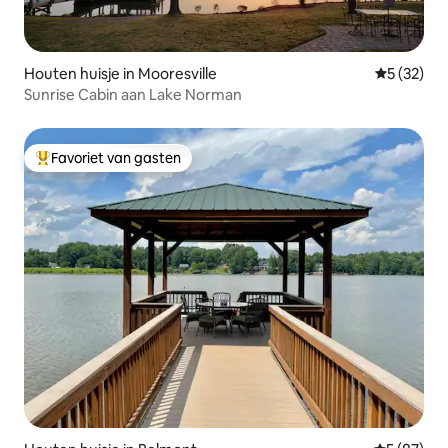
Houten huisje in Mooresville
Gemiddelde
5 (32)
Sunrise Cabin aan Lake Norman
Favoriet van gasten
Topfavoriet van gasten