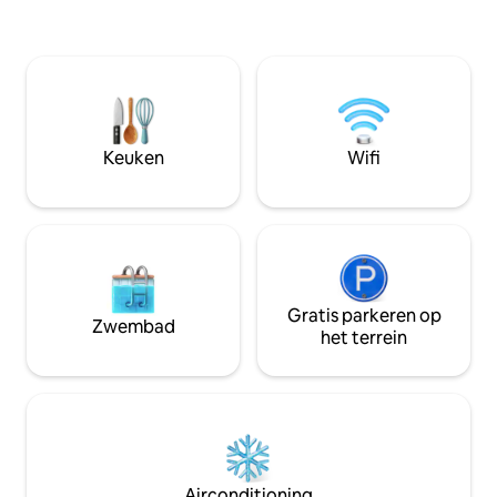
kingsize bed of bi
avontuur. Deze accommodatie ligt aan
glijden langs het 
het water en biedt een adembenemend
paddleboard of naa
uitzicht op het meer, waardoor het
buurt van de vuur
perfect is voor gezinnen, vrienden of
biedt eindeloze m
koppels die op zoek zijn naar een serene
uitje voor koppels
ontsnapping. 1 kingsize bed 1 Queensize
onvergetelijke er
2 stapelbedden (4 eenpersoonsbedden).
voor iedereen.
Keuken
Wifi
Twee volledige badkamers Aan het
meer! Propaangrill 1 Geweldig verblijf!
Gratis parkeren op
Zwembad
het terrein
Airconditioning