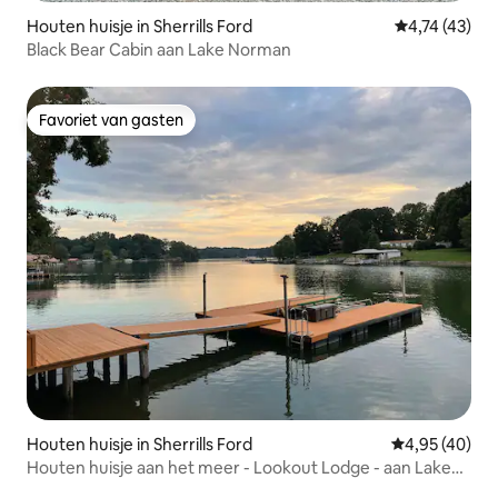
Houten huisje in Sherrills Ford
Gemiddelde b
4,74 (43)
Black Bear Cabin aan Lake Norman
Favoriet van gasten
Favoriet van gasten
Houten huisje in Sherrills Ford
Gemiddelde be
4,95 (40)
Houten huisje aan het meer - Lookout Lodge - aan Lake
Norman