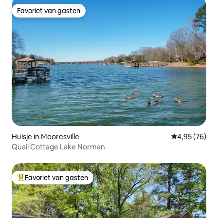
Favoriet van gasten
Favoriet van gasten
Huisje in Mooresville
Gemiddelde be
4,95 (76)
Quail Cottage Lake Norman
Favoriet van gasten
Topfavoriet van gasten