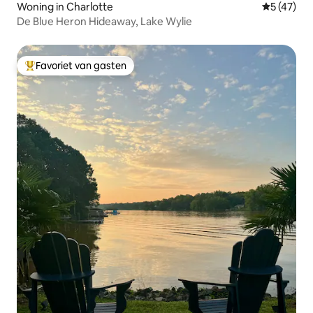
Woning in Charlotte
Gemiddelde
5 (47)
De Blue Heron Hideaway, Lake Wylie
Favoriet van gasten
Topfavoriet van gasten