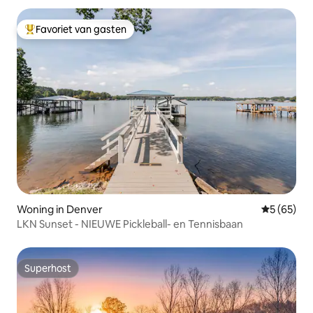
Favoriet van gasten
Topfavoriet van gasten
Woning in Denver
Gemiddelde
5 (65)
LKN Sunset - NIEUWE Pickleball- en Tennisbaan
Superhost
Superhost