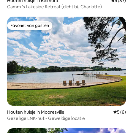
Houten huisje in Belmont
Gemiddelde
5 (87)
Camm 's Lakeside Retreat (dicht bij Charlotte)
Favoriet van gasten
Favoriet van gasten
Houten huisje in Mooresville
Gemiddeld
5 (6)
Gezellige LNK-hut - Geweldige locatie