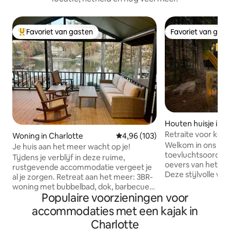
Favoriet van gasten
Favoriet van gas
Topfavoriet van gasten
Favoriet van gas
Houten huisje in 
an of Catawba
Retraite voor kopp
Woning in Charlotte
Gemiddelde beoordeling van 4,9
4,96 (103)
tuinspanningsspell
Welkom in ons af
Je huis aan het meer wacht op je!
paddleboards
toevluchtsoord aa
Tijdens je verblijf in deze ruime,
oevers van het N
rustgevende accommodatie vergeet je
Deze stijlvolle won
al je zorgen. Retreat aan het meer: 3BR-
midden van rustig
woning met bubbelbad, dok, barbecue
ultieme ontsnappi
Populaire voorzieningen voor
en een prachtig uitzicht Ontsnap naar je
zoek zijn naar on
droomvakantie in deze woning met 3
accommodaties met een kajak in
met een vleugje g
slaapkamers en 2 badkamers aan het
Charlotte
charme. Van gezel
meer, ontworpen voor ontspanning en