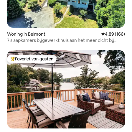
Woning in Belmont
Gemiddelde beo
4,89 (166)
7 slaapkamers bijgewerkt huis aan het meer dicht bij
Charlotte
Favoriet van gasten
Topfavoriet van gasten