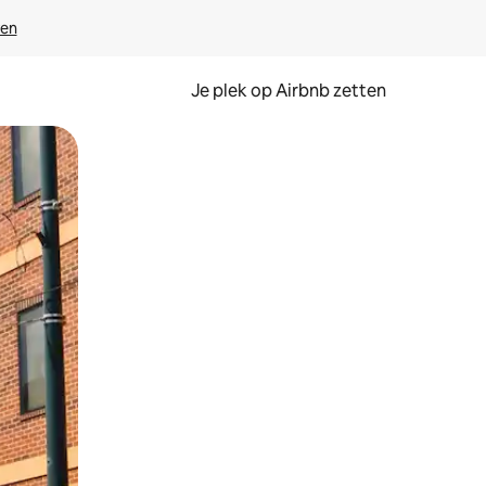
ven
Je plek op Airbnb zetten
en of swipen.