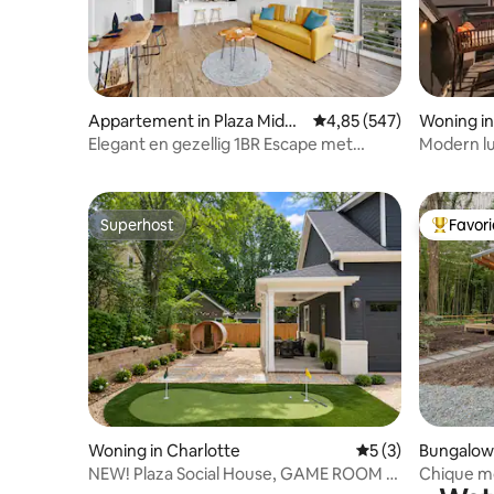
Appartement in Plaza Midw
Gemiddelde beoordeling
4,85 (547)
Woning in
ood
Elegant en gezellig 1BR Escape met
Modern lu
kingsize bed in Plaza
Panthers
Superhost
Favor
Superhost
Topfavor
Woning in Charlotte
Gemiddelde beoord
5 (3)
Bungalow 
NEW! Plaza Social House, GAME ROOM +
Chique 