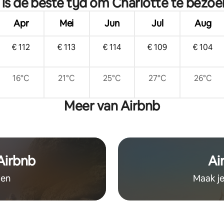
is de beste tijd om Charlotte te bezo
achtertuin, geschikt voor 8 pe
Apr
Mei
Jun
Jul
Aug
€ 112
€ 113
€ 114
€ 109
€ 104
16°C
21°C
25°C
27°C
26°C
Meer van Airbnb
 Airbnb
Ai
ven
Maak je