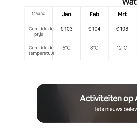
Wat 
walkable
Maand
Jan
Feb
Mrt
€ 103
€ 104
€ 108
Gemiddelde
prijs
6°C
8°C
12°C
Gemiddelde
temperatuur
Activiteiten op
Iets nieuws bele