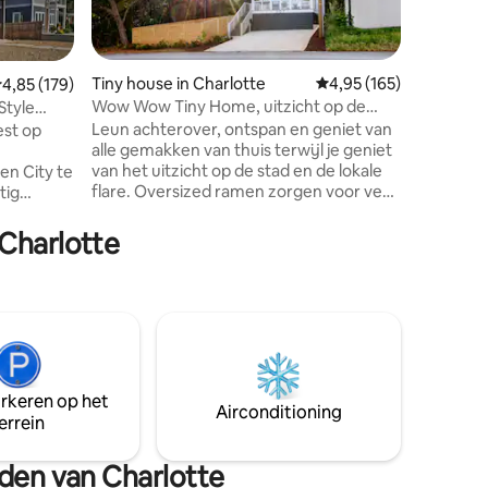
leefruimt
een onts
natuur te
warmte e
Tiny house in Charlotte
Gemiddelde beoordeling
4,95 (165)
emiddelde beoordeling van 4,85 op 5, 179 recensies
4,85 (179)
schommel
Wow Wow Tiny Home, uitzicht op de
Style
ecensies
rond de 
stad, modern en gezellig!
Leun achterover, ontspan en geniet van
est op
s'mores 
alle gemakken van thuis terwijl je geniet
elk detai
van het uitzicht op de stad en de lokale
en City te
deze boo
flare. Oversized ramen zorgen voor veel
tig
herinneringe
natuurlijk licht en combineren de
in
✔ Vuurpl
binnen-/buitenruimte. Het interieur is
n om je
meer!
 Charlotte
zorgvuldig samengesteld en creëerde
. Deze
de perfecte balans tussen functionaliteit
 ruime
en moderne stijl. Nieuwe koffiehuizen,
rust te
brouwerijen, restaurants en meer zijn
 perfect
op loopafstand. Op enkele minuten van
Uptown, Bank of America Stadium en
t zorg en
meer. Volledig gevulde keuken en bad,
ert
en kingsize bed van traagschuim, alles
arkeren op het
Airconditioning
wat je nodig hebt!
errein
n.
eden van Charlotte