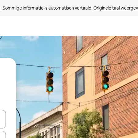
Sommige informatie is automatisch vertaald. 
Originele taal weerge
een keuze met je de pijltjestoetsen omhoog en omlaag, óf door te tikk