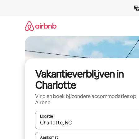
Ga
direct
naar
inhoud
Vakantieverblijven in
Charlotte
Vind en boek bijzondere accommodaties op
Airbnb
Locatie
Wanneer er resultaten beschikbaar zijn, maak je 
Aankomst