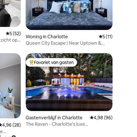
ecensies
Gemiddelde beoordeling van 5 op 5, 52 recensies
5 (52)
Woning in Charlotte
Gemiddelde beoord
5 (11)
zicht op
Queen City Escape | Near Uptown &
rkeren
CHLT Airport
Favoriet van gasten
Topfavoriet van gasten
Gastenverblijf in Charlotte
Gemiddelde beoordelin
4,98 (96)
The Raven - Charlotte's luxe
ecensies
Gemiddelde beoordeling van 4,96 op 5, 28 recensies
4,96 (28)
gastenverblijf
me