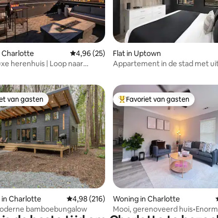
 van 4,85 op 5, 547 recensies
 Charlotte
Gemiddelde beoordeling van 4,96 op 5, 25 r
4,96 (25)
Flat in Uptown
xe herenhuis | Loop naar
Appartement in de stad met uit
 Stadium
de skyline, zwembad, gratis pa
iet van gasten
Favoriet van gasten
iet van gasten
Topfavoriet van gasten
eling van 5 op 5, 3 recensies
in Charlotte
Gemiddelde beoordeling van 4,98 op 5, 216 r
4,98 (216)
Woning in Charlotte
moderne bamboebungalow
Mooi, gerenoveerd huis•Enor