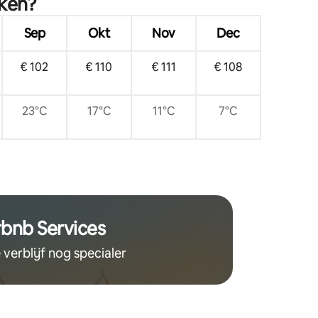
eken?
rsonen!
Sep
Okt
Nov
Dec
€ 102
€ 110
€ 111
€ 108
23°C
17°C
11°C
7°C
rbnb Services
 verblijf nog specialer