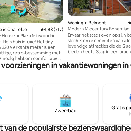
 van 4,98 op 5, 125 recensies
Woning in Belmont
G
Modern Midcentury Bohemian 
e in Charlotte
Gemiddelde beoordeling van 4,98 op 5, 717 r
4,98 (717)
juweel-uptown
Ervaar het stadsleven op zijn b
ny House ★Plaza Midwood★
slechts enkele minuten van alle
ein huis in luxe! Het tiny
levendige attracties die de Que
 320 vierkante meter is een
bieden heeft. Stap in een prach
ttige, retro-bestemming met
samengesteld toevluchtsoord 
 je nodig hebt om comfortabel
bohemien-stijl dat is ontworpe
 voorzieningen in vakantiewoningen in
rust, comfort en stijl te bieden
n 10 minuten lopen (1/2 mijl)
unieke woning biedt meerdere
a Midwood buurtrestaurants,
ruimtes om te ontspannen, tot 
iehuizen en hangplekken. Het
komen en zich te verspreiden -
,3 km van het Bojangles Coliseum
voor gezinnen, vrienden of
. Het ligt op 10 mijl
zakenreizigers. Elke hoek is me
chthaven en 2 mijl van uptown
praktisch ingericht en combine
jkse
artistieke flair met moderne
Gratis p
n en 40% korting voor verblijven
Zwembad
functionaliteit om een echt
t
 naast de deur
onvergetelijk verblijf te creëre
iteit.
urt van de populairste bezienswaardigh