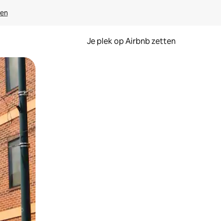
ven
Je plek op Airbnb zetten
en of swipen.