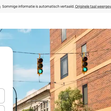
Sommige informatie is automatisch vertaald. 
Originele taal weerge
een keuze met je de pijltjestoetsen omhoog en omlaag, óf door te tikk