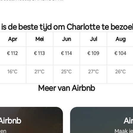
 van 4,94 op 5, 427 recensies
is de beste tijd om Charlotte te bezo
Apr
Mei
Jun
Jul
Aug
€ 112
€ 113
€ 114
€ 109
€ 104
16°C
21°C
25°C
27°C
26°C
Meer van Airbnb
 Airbnb
Ai
ven
Maak je