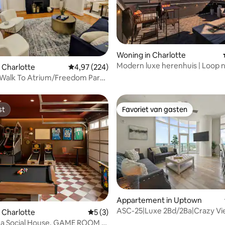
Woning in Charlotte
 van 4,97 op 5, 313 recensies
Modern luxe herenhuis | Loop 
 Charlotte
Gemiddelde beoordeling van 4,97 op 5, 224 r
4,97 (224)
Panthers Stadium
 Walk To Atrium/Freedom Park,
p het Park!
st
Favoriet van gasten
st
Favoriet van gasten
Appartement in Uptown
ASC-25|Luxe 2Bd/2Ba|Crazy Vi
 Charlotte
Gemiddelde beoordeling van 5 op 5, 3 r
5 (3)
za Social House, GAME ROOM +