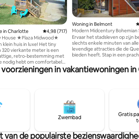
 van 4,98 op 5, 124 recensies
Woning in Belmont
G
Modern Midcentury Bohemian 
e in Charlotte
Gemiddelde beoordeling van 4,98 op 5, 717 r
4,98 (717)
juweel-uptown
Ervaar het stadsleven op zijn b
ny House ★Plaza Midwood★
slechts enkele minuten van alle
ein huis in luxe! Het tiny
levendige attracties die de Que
 320 vierkante meter is een
bieden heeft. Stap in een prach
ttige, retro-bestemming met
samengesteld toevluchtsoord 
 je nodig hebt om comfortabel
bohemien-stijl dat is ontworpe
 voorzieningen in vakantiewoningen in
rust, comfort en stijl te bieden
n 10 minuten lopen (1/2 mijl)
unieke woning biedt meerdere
a Midwood buurtrestaurants,
ruimtes om te ontspannen, tot 
iehuizen en hangplekken. Het
komen en zich te verspreiden -
,3 km van het Bojangles Coliseum
voor gezinnen, vrienden of
. Het ligt op 10 mijl
zakenreizigers. Elke hoek is me
chthaven en 2 mijl van uptown
praktisch ingericht en combine
jkse
artistieke flair met moderne
Gratis p
n en 40% korting voor verblijven
Zwembad
functionaliteit om een echt
t
 naast de deur
onvergetelijk verblijf te creëre
iteit.
urt van de populairste bezienswaardigh