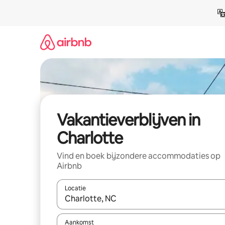
Ga
direct
naar
inhoud
Vakantieverblijven in
Charlotte
Vind en boek bijzondere accommodaties op
Airbnb
Locatie
Wanneer er resultaten beschikbaar zijn, maak je 
Aankomst