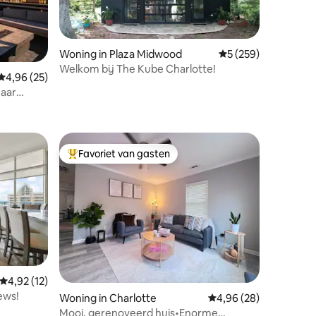
Woning in Plaza Midwood
Gemiddelde beoordel
5 (259)
Welkom bij The Kube Charlotte!
Gemiddelde beoordeling van 4,96 op 5, 25 recensies
4,96 (25)
naar
ecensies
Favoriet van gasten
Topfavoriet van gasten
Gemiddelde beoordeling van 4,92 op 5, 12 recensies
4,92 (12)
ews!
ecensies
Woning in Charlotte
Gemiddelde beoordelin
4,96 (28)
Mooi, gerenoveerd huis•Enorme