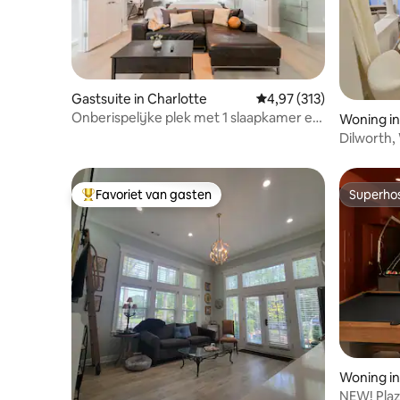
Gastsuite in Charlotte
Gemiddelde beoordeling
4,97 (313)
Onberispelijke plek met 1 slaapkamer en
Woning in
gratis parkeergelegenheid.
Dilworth,
Uitzicht o
Favoriet van gasten
Superho
Topfavoriet van gasten
Superho
Woning in
NEW! Pla