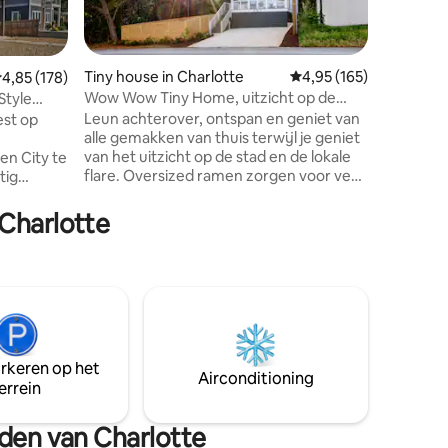
leefruimt
een onts
natuur te
warmte e
Tiny house in Charlotte
Gemiddelde beoordeling
4,95 (165)
emiddelde beoordeling van 4,85 op 5, 178 recensies
4,85 (178)
schommel
Wow Wow Tiny Home, uitzicht op de
Style
ecensies
rond de 
stad, modern en gezellig!
Leun achterover, ontspan en geniet van
est op
s'mores 
alle gemakken van thuis terwijl je geniet
elk detai
van het uitzicht op de stad en de lokale
en City te
deze boo
flare. Oversized ramen zorgen voor veel
tig
herinneringe
natuurlijk licht en combineren de
in
✔ Vuurpl
binnen-/buitenruimte. Het interieur is
n om je
meer!
 Charlotte
zorgvuldig samengesteld en creëerde
. Deze
de perfecte balans tussen functionaliteit
 ruime
en moderne stijl. Nieuwe koffiehuizen,
rust te
brouwerijen, restaurants en meer zijn
 perfect
op loopafstand. Op enkele minuten van
Uptown, Bank of America Stadium en
t zorg en
meer. Volledig gevulde keuken en bad,
ert
en kingsize bed van traagschuim, alles
arkeren op het
Airconditioning
wat je nodig hebt!
errein
n.
eden van Charlotte