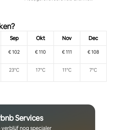
achtertuin, geschikt voor 8 personen!
eken?
Sep
Okt
Nov
Dec
€ 102
€ 110
€ 111
€ 108
23°C
17°C
11°C
7°C
rbnb Services
 verblijf nog specialer