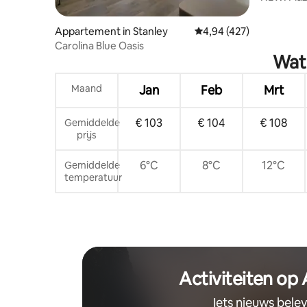
walkable
Appartement in Stanley
Gemiddelde beoordeling
4,94 (427)
Carolina Blue Oasis
Wat 
Maand
Jan
Feb
Mrt
€ 103
€ 104
€ 108
Gemiddelde
prijs
6°C
8°C
12°C
Gemiddelde
temperatuur
Activiteiten op
Iets nieuws bele