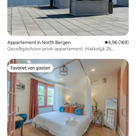
Appartement in North Bergen
Gemiddelde beo
4,96 (169)
Gezellig/schoon privé-appartement. Makkelijk 25
minuten reizen NYCity
Favoriet van gasten
Favoriet van gasten