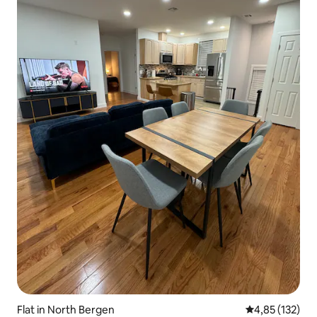
Flat in North Bergen
Gemiddelde beo
4,85 (132)