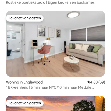
Rustieke boetiekstudio | Eigen keuken en badkamer!
Favoriet van gasten
Favoriet van gasten
Woning in Englewood
Gemiddelde be
4,83 (59)
1 BR-eenheid | 5 min naar NYC/10 min naar MetLife
Stadium
Favoriet van gasten
Favoriet van gasten