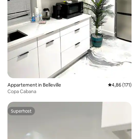
Appartement in Belleville
Gemiddelde beo
4,86 (171)
Copa Cabana
Superhost
Superhost