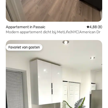
Appartement in Passaic
Gemiddelde b
4,88 (8)
Modern appartement dicht bij MetLife|NYC|American Dr
Favoriet van gasten
Favoriet van gasten