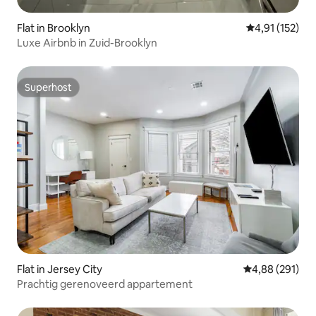
Flat in Brooklyn
Gemiddelde be
4,91 (152)
Luxe Airbnb in Zuid-Brooklyn
Superhost
Superhost
Flat in Jersey City
Gemiddelde beo
4,88 (291)
Prachtig gerenoveerd appartement