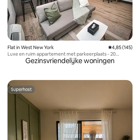
Flat in West New York
Gemiddelde beo
4,85 (145)
Luxe en ruim appartement met parkeerplaats - 20
Gezinsvriendelijke woningen
minuten naar NYC
Superhost
Superhost