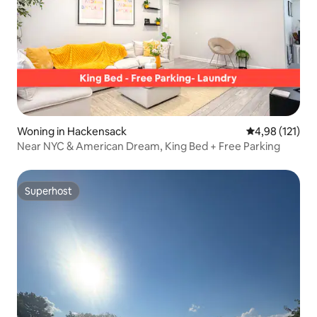
Woning in Hackensack
Gemiddelde beo
4,98 (121)
Near NYC & American Dream, King Bed + Free Parking
Superhost
Superhost