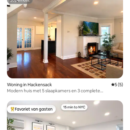
Superhost
Woning in Hackensack
Gemiddeld
5 (5)
Modern huis met 5 slaapkamers en 3 complete
badkamers, geschikt voor 10 gasten in de buurt van NYC
Favoriet van gasten
Topfavoriet van gasten