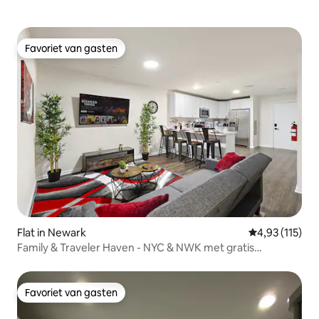
Favoriet van gasten
Favoriet van gasten
Flat in Newark
Gemiddelde be
4,93 (115)
Family & Traveler Haven - NYC & NWK met gratis
parkeergelegenheid
Favoriet van gasten
Favoriet van gasten