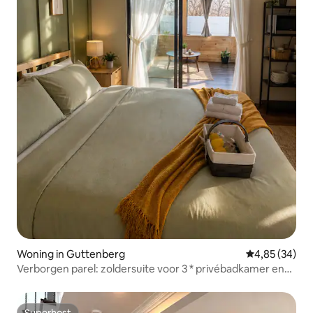
Woning in Guttenberg
Gemiddelde be
4,85 (34)
Verborgen parel: zoldersuite voor 3 * privébadkamer en
keuken. Wereldkampioenschap
Superhost