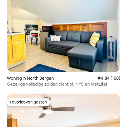
Woning in North Bergen
Gemiddelde beo
4,84 (168)
Gezellige volledige zolder, dicht bij NYC en MetLife!
Favoriet van gasten
Favoriet van gasten