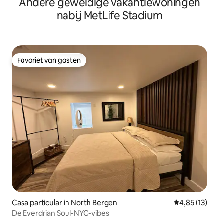
Andere geweldige vakantiewoningen
Montclair
nabij MetLife Stadium
Favoriet van gasten
Favoriet van gasten
Casa particular in North Bergen
Gemiddelde be
4,85 (13)
De Everdrian Soul-NYC-vibes