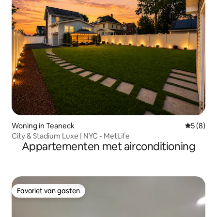
Woning in Teaneck
Gemiddeld
5 (8)
City & Stadium Luxe | NYC - MetLife
Appartementen met airconditioning
Favoriet van gasten
Favoriet van gasten