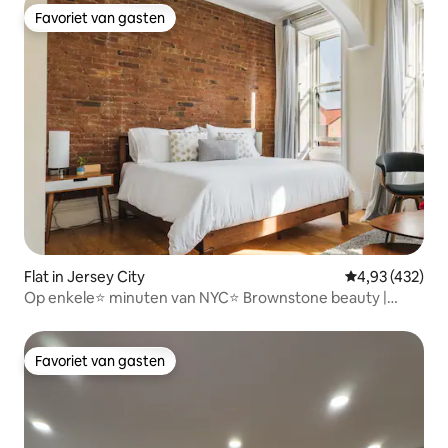
Favoriet van gasten
Favoriet van gasten
Flat in Jersey City
Gemiddelde beo
4,93 (432)
Op enkele⭐ minuten van NYC⭐ Brownstone beauty |
GRATIS PARKEREN
Favoriet van gasten
Favoriet van gasten