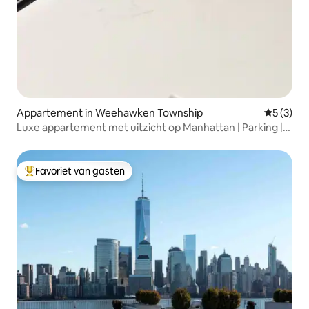
Appartement in Weehawken Township
Gemiddeld
5 (3)
Luxe appartement met uitzicht op Manhattan | Parking |
10 minuten naar NYC
Favoriet van gasten
Topfavoriet van gasten