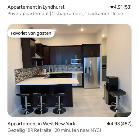
Appartement in Lyndhurst
Gemiddelde be
4,91 (53)
Privé-appartement | 2 slaapkamers, 1 badkamer | In de
buurt van MetLife Stadium
Favoriet van gasten
Favoriet van gasten
Appartement in West New York
Gemiddelde beo
4,93 (487)
Gezellig 1BR Retraite | 20 minuten naar NYC!