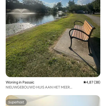
Woning in Passaic
Gemiddelde be
4,87 (38)
NIEUWGEBOUWD HUIS AAN HET MEER
NYC/EWR/MetLife/AD Mall
Superhost
Superhost