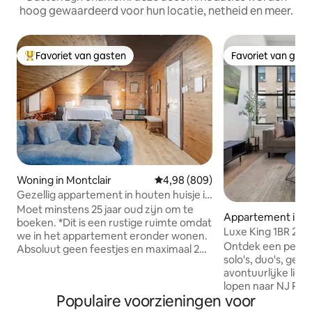
hoog gewaardeerd voor hun locatie, netheid en meer.
Favoriet van gasten
Favoriet van gas
Topfavoriet van gasten
Favoriet van gas
Woning in Montclair
Gemiddelde beoordeling van 4,98
4,98 (809)
Gezellig appartement in houten huisje in
het centrum van Montclair
Moet minstens 25 jaar oud zijn om te
Appartement in 
boeken. *Dit is een rustige ruimte omdat
Luxe King 1BR 25 
we in het appartement eronder wonen.
naar Prudential/P
Ontdek een perfect
Absoluut geen feestjes en maximaal 2
solo's, duo's, gezi
personen in de kamer op elk moment.
avontuurlijke liefhebbers!
Deze volledig houten studio op de 3e
lopen naar NJ Penn
verdieping ligt midden in het centrum
Populaire voorzieningen voor
NYC in minder dan
van de stad. Tal van restaurants, bars,