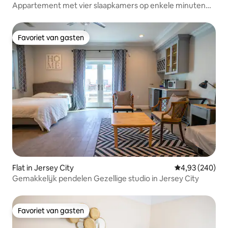
Appartement met vier slaapkamers op enkele minuten
afstand van NYC &MetLife
Favoriet van gasten
Favoriet van gasten
Flat in Jersey City
Gemiddelde beo
4,93 (240)
Gemakkelijk pendelen Gezellige studio in Jersey City
Favoriet van gasten
Favoriet van gasten