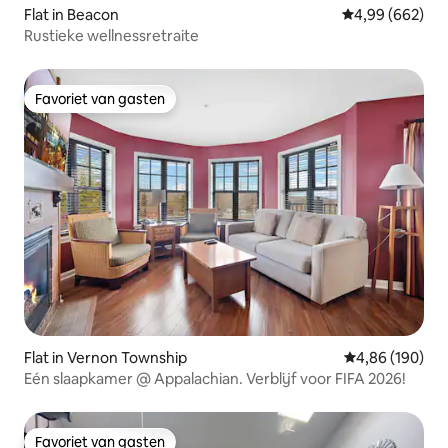
Flat in Beacon
Gemiddelde beo
4,99 (662)
Rustieke wellnessretraite
Favoriet van gasten
Favoriet van gasten
Flat in Vernon Township
Gemiddelde beo
4,86 (190)
Eén slaapkamer @ Appalachian. Verblijf voor FIFA 2026!
Favoriet van gasten