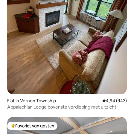
Flat in Vernon Township
Gemiddelde beo
4,94 (943)
Appalachian Lodge bovenste verdieping met uitzicht
Favoriet van gasten
Topfavoriet van gasten