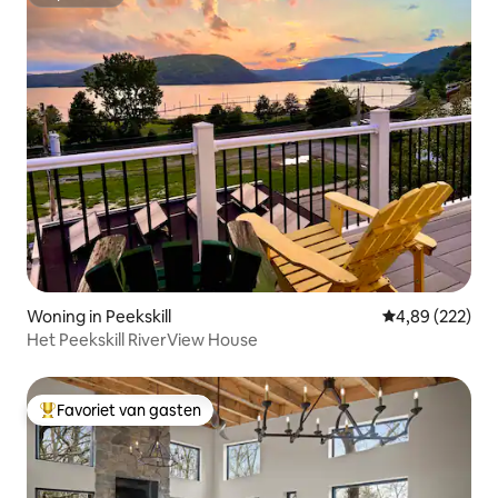
Superhost
Woning in Peekskill
Gemiddelde beo
4,89 (222)
Het Peekskill RiverView House
Favoriet van gasten
Topfavoriet van gasten