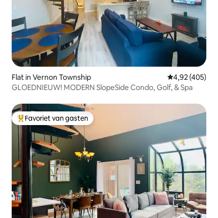
Flat in Vernon Township
Gemiddelde beo
4,92 (405)
GLOEDNIEUW! MODERN SlopeSide Condo, Golf, & Spa
Favoriet van gasten
Topfavoriet van gasten