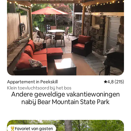
Appartement in Peekskill
Gemiddelde be
4,8 (215)
Klein toevluchtsoord bij het bos
Andere geweldige vakantiewoningen
nabij Bear Mountain State Park
Favoriet van gasten