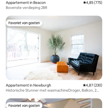
Appartement in Beacon
Gemiddelde beo
4,85 (775)
Bovenste verdieping 2BR
Favoriet van gasten
Favoriet van gasten
Appartement in Newburgh
Gemiddelde beo
4,87 (230)
Historische Stunner met wasmachineDroger, Balkon, 2
slaapkamers
Favoriet van gasten
Favoriet van gasten