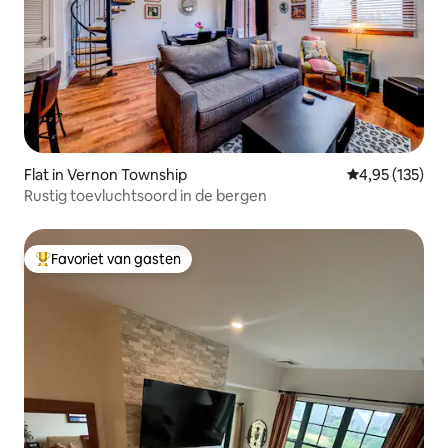
Flat in Vernon Township
Gemiddelde beo
4,95 (135)
Rustig toevluchtsoord in de bergen
Favoriet van gasten
Topfavoriet van gasten