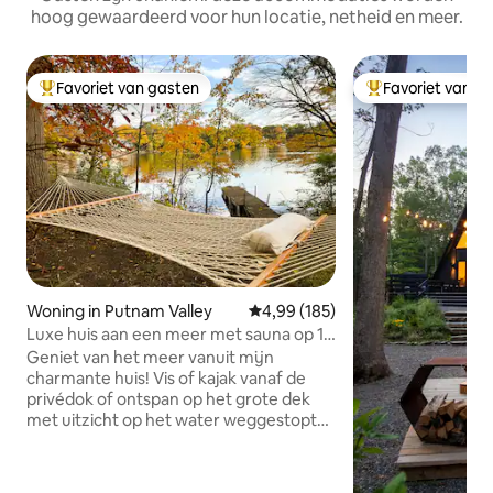
hoog gewaardeerd voor hun locatie, netheid en meer.
Favoriet van gasten
Favoriet van g
Topfavoriet van gasten
Topfavoriet van 
Woning in Putnam Valley
Gemiddelde beoordeling van 4,9
4,99 (185)
Luxe huis aan een meer met sauna op 1
uur van NYC
Geniet van het meer vanuit mijn
charmante huis! Vis of kajak vanaf de
privédok of ontspan op het grote dek
met uitzicht op het water weggestopt
aan het meer. Boten zijn inbegrepen
voor alle gasten! Verwarmde
badkamervloeren, enorme tv (86 inch) +