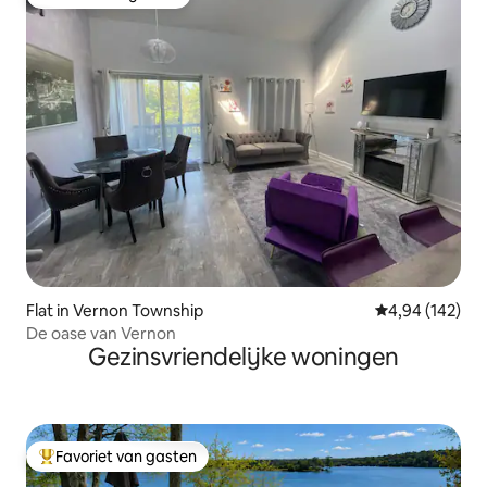
Favoriet van gasten
Flat in Vernon Township
Gemiddelde beo
4,94 (142)
De oase van Vernon
Gezinsvriendelijke woningen
Favoriet van gasten
Topfavoriet van gasten