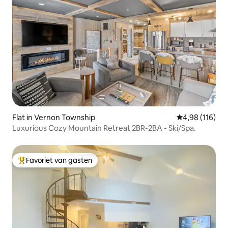
Flat in Vernon Township
Gemiddelde beo
4,98 (116)
Luxurious Cozy Mountain Retreat 2BR-2BA - Ski/Spa.
Favoriet van gasten
Topfavoriet van gasten