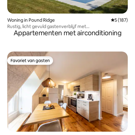
Woning in Pound Ridge
Gemiddelde 
5 (187)
Rustig, licht gevuld gastenverblijf met
Appartementen met airconditioning
zoutwaterzwembad/sauna
Favoriet van gasten
Favoriet van gasten