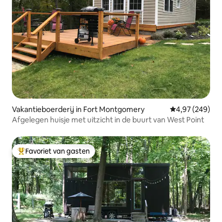
Vakantieboerderij in Fort Montgomery
Gemiddelde beo
4,97 (249)
Afgelegen huisje met uitzicht in de buurt van West Point
Favoriet van gasten
Topfavoriet van gasten