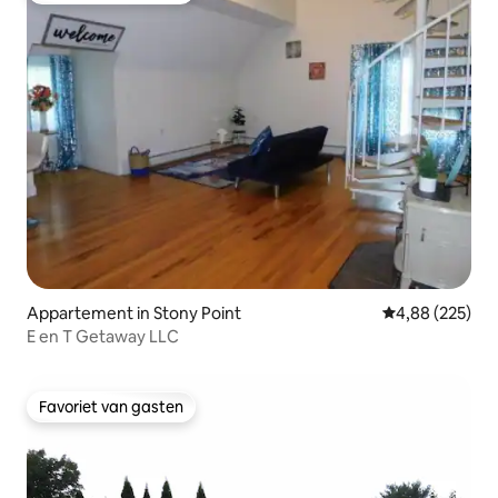
Appartement in Stony Point
Gemiddelde beo
4,88 (225)
E en T Getaway LLC
Favoriet van gasten
Favoriet van gasten