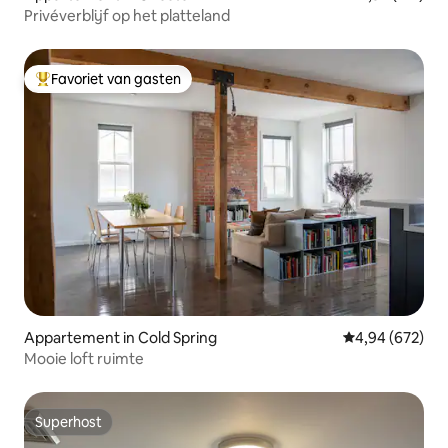
Privéverblijf op het platteland
Favoriet van gasten
Topfavoriet van gasten
Appartement in Cold Spring
Gemiddelde beo
4,94 (672)
Mooie loft ruimte
Superhost
Superhost