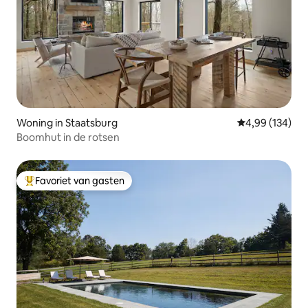
Woning in Staatsburg
Gemiddelde beo
4,99 (134)
Boomhut in de rotsen
Favoriet van gasten
Topfavoriet van gasten