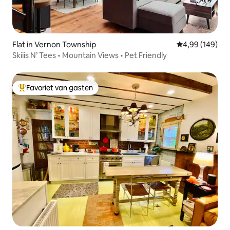
Flat in Vernon Township
Gemiddelde beo
4,99 (149)
Skiiis N’ Tees • Mountain Views • Pet Friendly
Favoriet van gasten
Topfavoriet van gasten