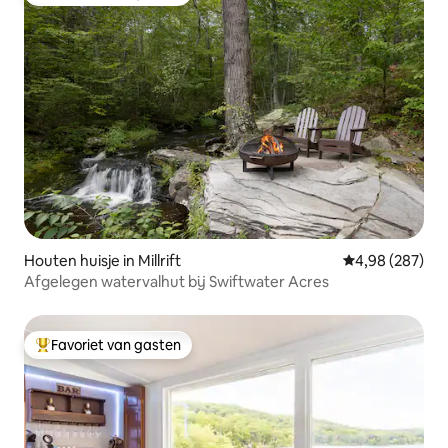
Topfavoriet van gasten
Houten huisje in Millrift
Gemiddelde beo
4,98 (287)
Afgelegen watervalhut bij Swiftwater Acres
Favoriet van gasten
Topfavoriet van gasten