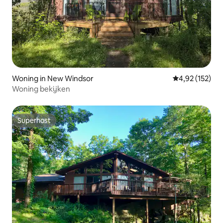
Woning in New Windsor
Gemiddelde beo
4,92 (152)
Woning bekijken
Superhost
Superhost