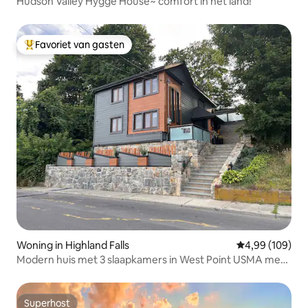
Hudson Valley Hygge House~ comfort in het land!
Favoriet van gasten
Topfavoriet van gasten
Woning in Highland Falls
Gemiddelde beo
4,99 (109)
Modern huis met 3 slaapkamers in West Point USMA met
bubbelbad!
Superhost