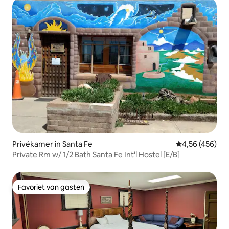
Privékamer in Santa Fe
Gemiddelde beo
4,56 (456)
Private Rm w/ 1/2 Bath Santa Fe Int'l Hostel [E/B]
Favoriet van gasten
Favoriet van gasten