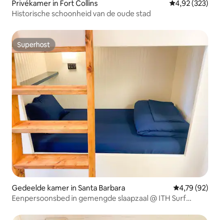
Privékamer in Fort Collins
Gemiddelde beo
4,92 (323)
Historische schoonheid van de oude stad
Superhost
Superhost
Gedeelde kamer in Santa Barbara
Gemiddelde be
4,79 (92)
Eenpersoonsbed in gemengde slaapzaal @ ITH Surf
Hostel