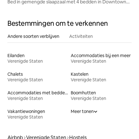
Bed in gemengde slaapzaal met 4 bedden in Downtown
Hostel
Bestemmingen om te verkennen
Andere soorten verblijven
Activiteiten
Eilanden
Accommodaties bij een meer
Verenigde Staten
Verenigde Staten
Chalets
Kastelen
Verenigde Staten
Verenigde Staten
Accommodaties met bedden op toegankelijke hoogte
Boomhutten
Verenigde Staten
Verenigde Staten
Vakantiewoningen
Meer tonen
Verenigde Staten
Airbnb
Verenigde Staten
Hostels