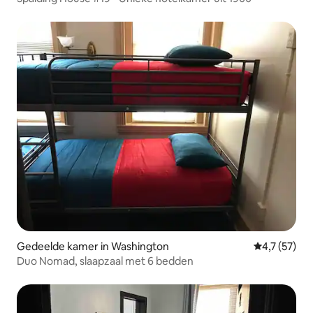
Gedeelde kamer in Washington
Gemiddelde 
4,7 (57)
Duo Nomad, slaapzaal met 6 bedden