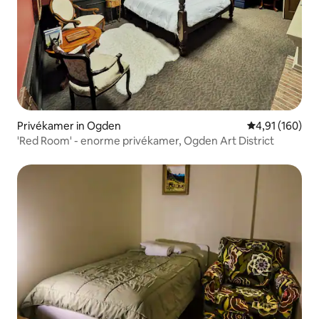
Privékamer in Ogden
Gemiddelde beo
4,91 (160)
'Red Room' - enorme privékamer, Ogden Art District