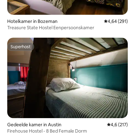
Hotelkamer in Bozeman
Gemiddelde beo
4,64 (291)
Treasure State Hostel Eenpersoonskamer
Superhost
Superhost
Gedeelde kamer in Austin
Gemiddelde be
4,6 (217)
Firehouse Hostel - 8 Bed Female Dorm