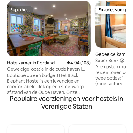
Superhost
Favoriet van gas
Superhost
Favoriet van gas
Gedeelde kamer i
nooga
Super Bunk @ The
Hotelkamer in Portland
Gemiddelde beoordeling van 4,9
4,94 (108)
Uncommon Hoste
Alle gasten moete
Geweldige locatie in de oude haven |
reizen tonen door
Privékamer voor 3 personen
Boutique op een budget! Het Black
twee opties: 1. Ee
Elephant Hostel is een levendige en
(moet actueel zij
comfortabele plek op een steenworp
inreisstempel met 
afstand van de Oude Haven. Onze
2. Een door de Am
Populaire voorzieningen voor hostels in
locatie is onverslaanbaar, want we
uitgegeven legiti
bevinden ons tussen enkele van de
Verenigde Staten
(moet actueel zij
beste eetgelegenheden, winkels en
Chattanooga en d
uitgaansgelegenheden in Portland. We
overeenkomende c
zijn ook op een steenworp afstand van
betaalkaart OPMERKING: met deze
de waterkant. Triple Trouble: Deze
boeking krijg je e
kamer heeft een eenpersoonsbed