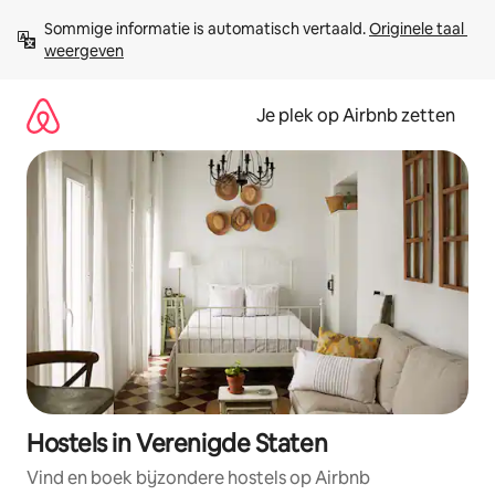
Ga
Sommige informatie is automatisch vertaald. 
Originele taal 
direct
weergeven
naar
inhoud
Je plek op Airbnb zetten
Hostels in Verenigde Staten
Vind en boek bijzondere hostels op Airbnb