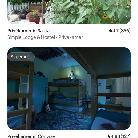
Privékamer in Salida
Gemiddelde be
4,7 (366)
Simple Lodge & Hostel - Privékamer
Superhost
Superhost
Privékamer in Conway
Gemiddelde beo
4,83 (127)