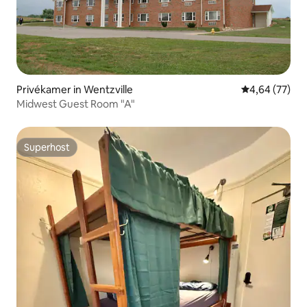
Privékamer in Wentzville
Gemiddelde be
4,64 (77)
Midwest Guest Room "A"
Superhost
Superhost