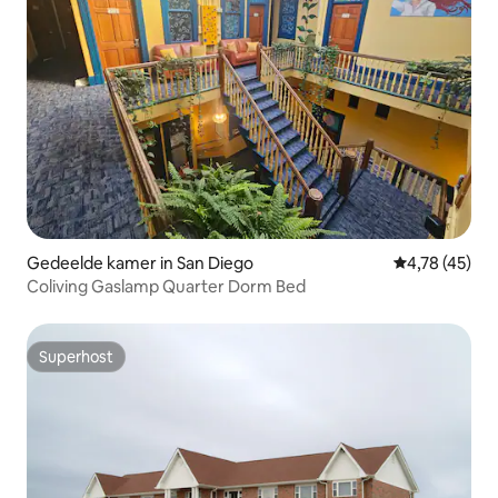
Gedeelde kamer in San Diego
Gemiddelde be
4,78 (45)
Coliving Gaslamp Quarter Dorm Bed
Superhost
Superhost