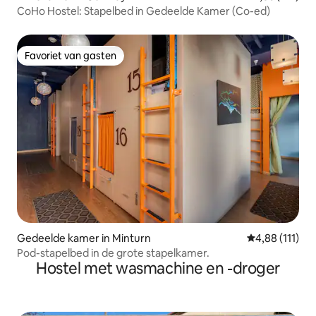
CoHo Hostel: Stapelbed in Gedeelde Kamer (Co-ed)
Favoriet van gasten
Favoriet van gasten
Gedeelde kamer in Minturn
Gemiddelde be
4,88 (111)
Pod-stapelbed in de grote stapelkamer.
Hostel met wasmachine en -droger