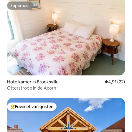
Superhost
Superhost
Hotelkamer in Brooksville
Gemiddelde be
4,91 (22)
Otterstroop in de Acorn
Favoriet van gasten
Topfavoriet van gasten