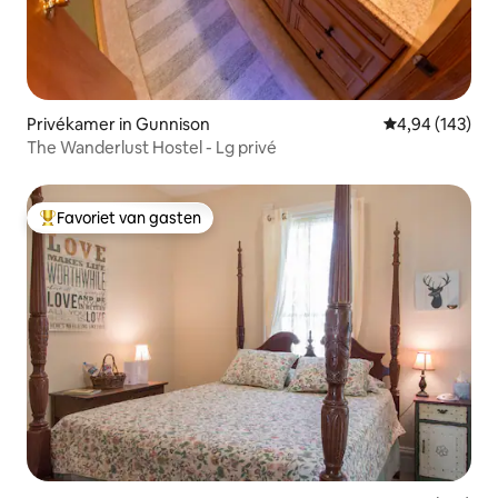
Privékamer in Gunnison
Gemiddelde beo
4,94 (143)
The Wanderlust Hostel - Lg privé
Favoriet van gasten
Topfavoriet van gasten