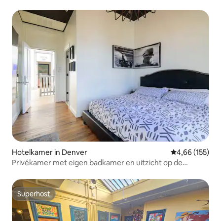
Hotelkamer in Denver
Gemiddelde beo
4,66 (155)
Privékamer met eigen badkamer en uitzicht op de
bergen!
Superhost
Superhost