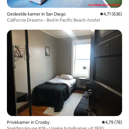
Gedeelde kamer in San Diego
Gemiddelde beo
4,71 (636)
California Dreams – Bed in Pacific Beach-hostel
Privékamer in Crosby
Gemiddelde be
4,79 (78)
Spalding House #19 - Unieke hotelkamer uit 1900