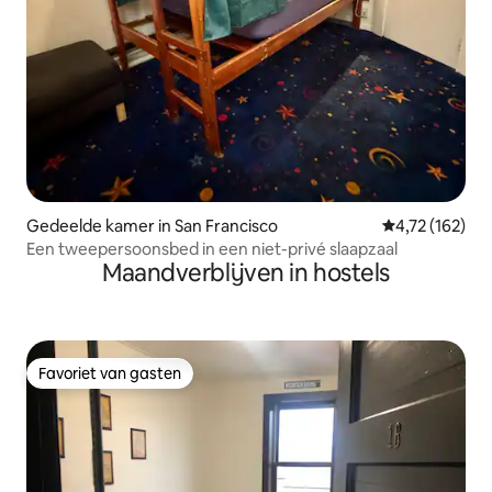
Gedeelde kamer in San Francisco
Gemiddelde beo
4,72 (162)
Een tweepersoonsbed in een niet-privé slaapzaal
Maandverblijven in hostels
Favoriet van gasten
Favoriet van gasten