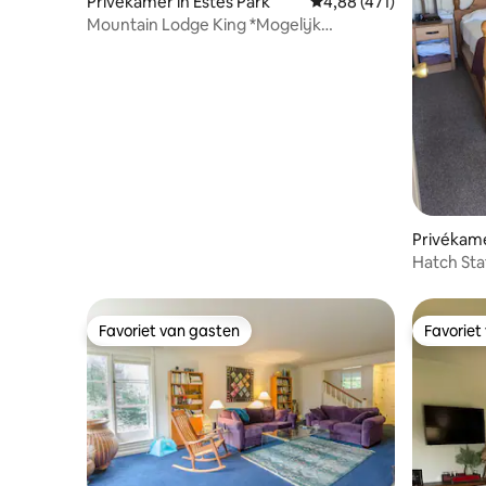
Privékamer in Estes Park
Gemiddelde beoordeling
4,88 (471)
Mountain Lodge King *Mogelijk
bouwlawaai
Privékame
Hatch Sta
Favoriet van gasten
Favoriet
Favoriet van gasten
Favoriet