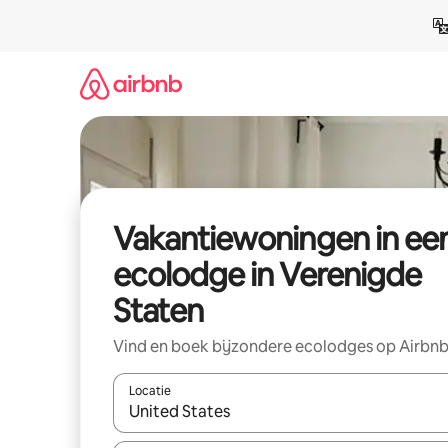
Ga
direct
naar
inhoud
Vakantiewoningen in ee
ecolodge in Verenigde
Staten
Vind en boek bijzondere ecolodges op Airbn
Locatie
Wanneer er resultaten beschikbaar zijn, maak je 