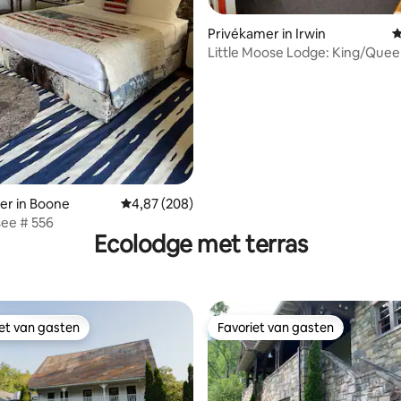
 van 4,95 op 5, 691 recensies
Privékamer in Irwin
G
Little Moose Lodge: King/Que
1 van 7)
er in Boone
Gemiddelde beoordeling van 4,87 op 5, 208 r
4,87 (208)
ee # 556
Ecolodge met terras
iet van gasten
Favoriet van gasten
iet van gasten
Favoriet van gasten