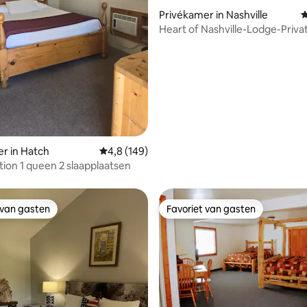
 van 4,88 op 5, 471 recensies
Privékamer in Nashville
G
Heart of Nashville-Lodge-Priva
Bathroom
r in Hatch
Gemiddelde beoordeling van 4,8 op 5, 149 r
4,8 (149)
tion 1 queen 2 slaapplaatsen
 van gasten
Favoriet van gasten
 van gasten
Favoriet van gasten