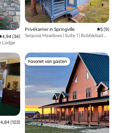
ecensies
Privékamer in Springville
Gemiddelde beoord
5 (9)
Sequoia Meadows | Suite 1 | Bubblebad +
Gemiddelde beoordeling van 4,94 op 5, 34 recensies
4,94 (34)
vuurplaats
ve Lodge
Favoriet van gasten
Favoriet van gasten
ecensies
emiddelde beoordeling van 4,84 op 5, 103 recensies
4,84 (103)