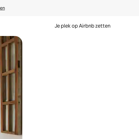
ven
Je plek op Airbnb zetten
en of swipen.