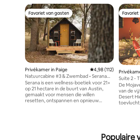
Favoriet van gasten
Favoriet
Favoriet van gasten
Favoriet
Privékamer in Paige
Gemiddelde beoordeling
4,98 (112)
Privékame
Natuurcabine #3 & Zwembad • Serana
Suite 2 -
Austin TX Retraite
Serana is een wellness-boetiek voor 21+
De Mojav
op 21 hectare in de buurt van Austin,
van de vi
gemaakt voor mensen die willen
Desert Hi
resetten, ontspannen en opnieuw
toevlucht
verbinden. Alle gasten moeten 21 jaar of
minder da
ouder zijn. Verblijf in luxe hutten of
centrum 
gezellige Kampinas en geniet van onze
charmant
sauna, cederhouten koude duik,
keuken e
overdekte fitnessruimte en luxe
twee een
Populaire 
daglodge met keuken van de chef-kok
kinderen,