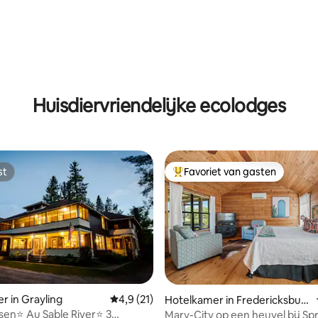
Huisdiervriendelijke ecolodges
st
Favoriet van gasten
st
Topfavoriet van gasten
ling van 5 op 5, 42 recensies
r in Grayling
Gemiddelde beoordeling van 4,9 op 5, 21 r
4,9 (21)
Hotelkamer in Fredericksbur
g
ssen⭐️ Au Sable River⭐️ 3
Mary-City op een heuvel bij Sp