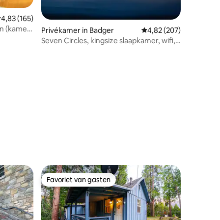
emiddelde beoordeling van 4,83 op 5, 165 recensies
4,83 (165)
en (kamer
Privékamer in Badger
Gemiddelde beoordeling
4,82 (207)
Seven Circles, kingsize slaapkamer, wifi,
minikoelkast…
ecensies
Favoriet van gasten
Favoriet van gasten