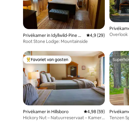
Privékam
Overlook 
Privékamer in Idyllwild-Pine Co
Gemiddelde beoordeli
4,9 (29)
Vermont
ve
Root Stone Lodge: Mountainside
Favoriet van gasten
Superho
Topfavoriet van gasten
Superho
Privékamer in Hillsboro
Gemiddelde beoordelin
4,98 (59)
Privékame
Hickory Nut – Natuurreservaat – Kamer
Tenzen Sp
6
voor vol