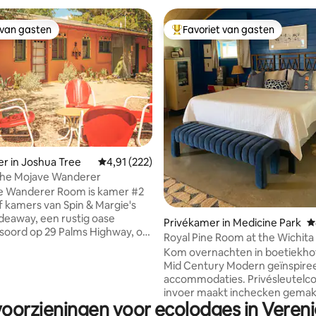
 van gasten
Favoriet van gasten
 van gasten
Topfavoriet van gasten
 van 4,98 op 5, 112 recensies
r in Joshua Tree
Gemiddelde beoordeling van 4,91 op 5, 222 r
4,91 (222)
 The Mojave Wanderer
e Wanderer Room is kamer #2
jf kamers van Spin & Margie's
deaway, een rustig oase
Privékamer in Medicine Park
G
soord op 29 Palms Highway, op
Royal Pine Room at the Wichit
n vijf minuten van het
Lodge
Kom overnachten in boetiekhote
van Joshua Tree. Deze
Mid Century Modern geïnspire
e kamer beschikt over een
accommodaties. Privésleutelc
n een kleine tweede kamer met
invoer maakt inchecken gemakk
persoonsbedden, perfect voor
voorzieningen voor ecolodges in Veren
Wichita Mod Lodge, eigendom 
 familie of vrienden. De kamer