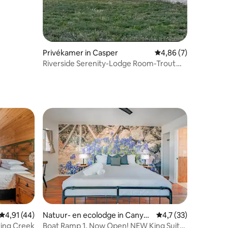
Privékamer in Casper
Gemiddelde beoordeli
4,86 (7)
Riverside Serenity-Lodge Room-Trout
On Inn
ecensies
Gemiddelde beoordeling van 4,91 op 5, 44 recensies
4,91 (44)
Natuur- en ecolodge in Canyo
Gemiddelde beoordel
4,7 (33)
n Lake
ring Creek
Boat Ramp 1, Now Open! NEW King Suite,