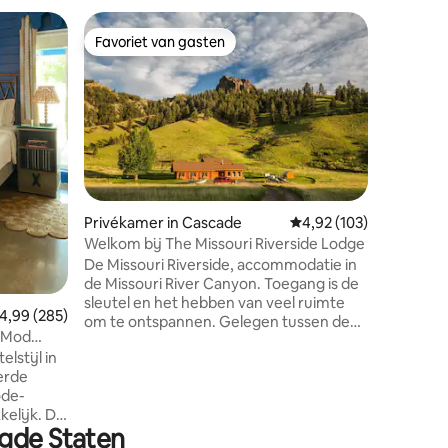
Privékam
Favoriet van gasten
Favorie
Favoriet van gasten
Favorie
Rm 102 D
Meer/Vog
Het droo
natuurli
suite va
Ontzagwe
een grote
en palmen. Word wakker 
zonsopga
over het 
Privékamer in Cascade
Gemiddelde beoordeling
4,92 (103)
naar zang
ecensies
Welkom bij The Missouri Riverside Lodge
van je ko
De Missouri Riverside, accommodatie in
met inw
de Missouri River Canyon. Toegang is de
communic
sleutel en het hebben van veel ruimte
seizoens
emiddelde beoordeling van 4,99 op 5, 285 recensies
4,99 (285)
om te ontspannen. Gelegen tussen de
krijgen. De ga
a Mod
steden Craig en Cascade, Montana.
permacul
lstijl in
Toegang tot de visserij ligt op enkele
method m
erde
minuten van je voordeur, evenals tal van
ode-
lanceerlocaties op een paar minuten
elijk. De
rijden. Het uitzicht is spectaculair,
igde Staten
van
gelegen aan de voet van Eagle Rock , de