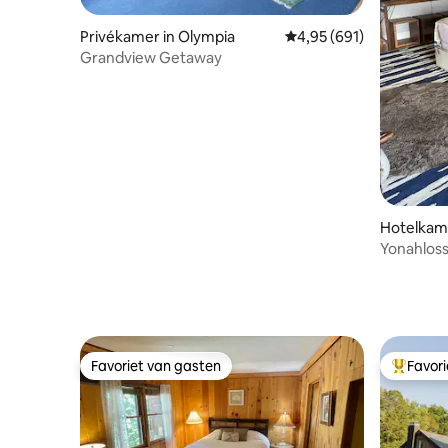
Privékamer in Olympia
Gemiddelde beoordeling
4,95 (691)
Grandview Getaway
Hotelkam
Yonahloss
Favoriet van gasten
Favor
Favoriet van gasten
Topfavor