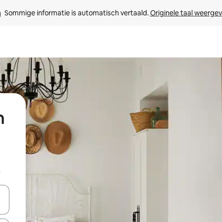
Sommige informatie is automatisch vertaald. 
Originele taal weerge
n
b
een keuze met je de pijltjestoetsen omhoog en omlaag, óf door te tikk