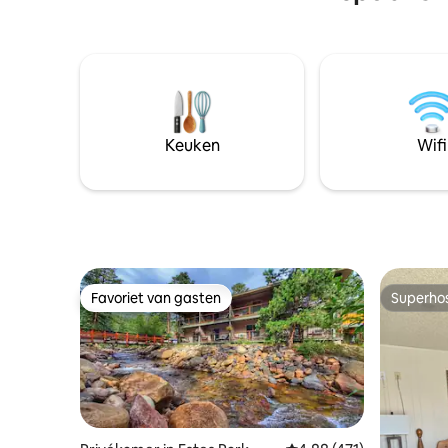
en gemeenschappelijke lounge. Koel af
biedt toe
of ontspan bij onze twee
boomscha
zoutwaterzwembaden, omringd door de
Gelegen o
uitgestrekte hemel van Texas. Slechts 45
zwembad 
minuten van Austin, 90 minuten van
parkeerge
Houston, 35 minuten van Round Top en
maar toch
25 minuten van Smithville en Bastrop.
Nationaal
Keuken
Wifi
Favoriet van gasten
Superho
Favoriet van gasten
Superho