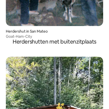
Herdershut in San Mateo
Goat-Ham-City
Herdershutten met buitenzitplaats