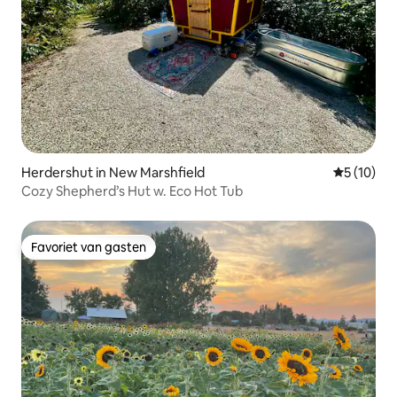
Herdershut in New Marshfield
Gemiddelde
5 (10)
Cozy Shepherd’s Hut w. Eco Hot Tub
Favoriet van gasten
Favoriet van gasten