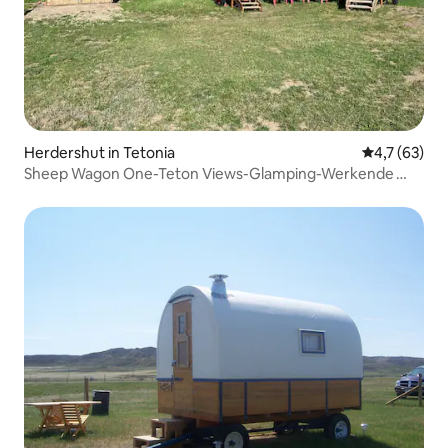
Herdershut in Tetonia
Gemiddelde b
4,7 (63)
Sheep Wagon One-Teton Views-Glamping-Werkende
ranch