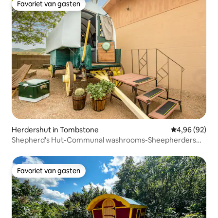
Favoriet van gasten
Favoriet van gasten
Herdershut in Tombstone
Gemiddelde be
4,96 (92)
Shepherd's Hut-Communal washrooms-Sheepherders
Wag
Favoriet van gasten
Favoriet van gasten