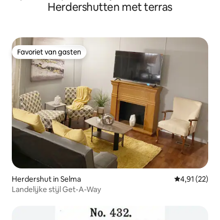
Herdershutten met terras
Favoriet van gasten
Favoriet van gasten
Herdershut in Selma
Gemiddelde be
4,91 (22)
Landelijke stijl Get-A-Way