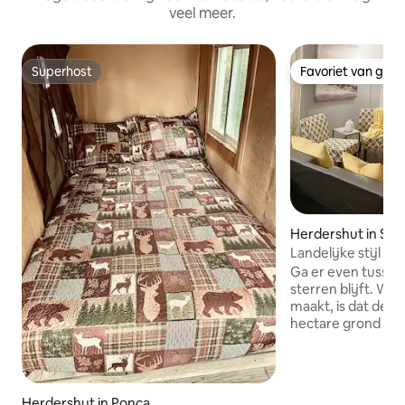
veel meer.
Superhost
Favoriet van gas
Superhost
Favoriet van gas
Herdershut in Sel
Landelijke stijl G
Ga er even tussenu
sterren blijft. Wat
maakt, is dat de st
hectare grond bevi
voorzien van een
futonbed, 2 badka
met kastruimte e
wasmachine en dro
Herdershut in Ponca